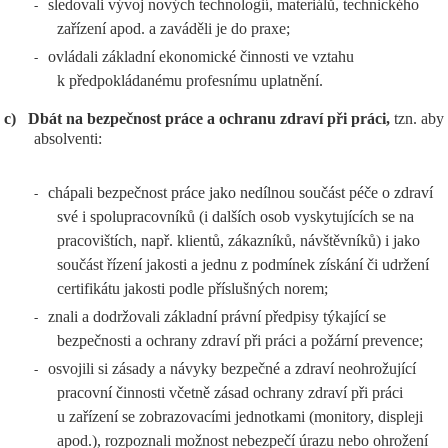
sledovali vývoj nových technologií, materiálů, technického
-
zařízení apod. a zaváděli je do praxe;
ovládali základní ekonomické činnosti ve vztahu
-
k předpokládanému profesnímu uplatnění.
c)
Dbát na bezpečnost práce a ochranu zdraví při práci,
tzn. aby
absolventi:
chápali bezpečnost práce jako nedílnou součást péče o zdraví
-
své i spolupracovníků (i dalších osob vyskytujících se na
pracovištích, např. klientů, zákazníků, návštěvníků) i jako
součást řízení jakosti a jednu z podmínek získání či udržení
certifikátu jakosti podle příslušných norem;
znali a dodržovali základní právní předpisy týkající se
-
bezpečnosti a ochrany zdraví při práci a požární prevence;
osvojili si zásady a návyky bezpečné a zdraví neohrožující
-
pracovní činnosti včetně zásad ochrany zdraví při práci
u zařízení se zobrazovacími jednotkami (monitory, displeji
apod.), rozpoznali možnost nebezpečí úrazu nebo ohrožení