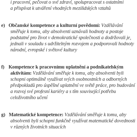
i pracovní, pečovat o své zdraví, spolupracovat s ostatními
a přispívat k utváření vhodných mezilidských vztahů
e)
Občanské kompetence a kulturní povědomí:
Vzdělávání
směřuje k tomu, aby absolventi uznávali hodnoty a postoje
podstatné pro život v demokratické společnosti a dodržovali je,
jednali v souladu s udržitelným rozvojem a podporovali hodnoty
národní, evropské i světové kultury
f)
Kompetence k pracovnímu uplatnění a podnikatelským
aktivitám:
Vzdělávání směřuje k tomu, aby absolventi byli
schopni optimálně využívat svých osobnostních a odborných
předpokladů pro úspěšné uplatnění ve světě práce, pro budování
a rozvoj své profesní kariéry a s tím související potřebu
celoživotního učení
g)
Matematické kompetence:
Vzdělávání směřuje k tomu, aby
absolventi byli schopni funkčně využívat matematické dovednosti
v různých životních situacích