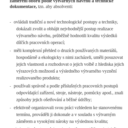
zaměření oboru podle výtvarných návrhů a technické
dokumentace,
tzn. aby absolventi:
ovládali tradiční a nové technologické postupy a techniky,
-
dokázali zvolit a obhájit nejvhodnější postup realizace
výtvarného návrhu, průběžně hodnotili kvalitu výsledků
dílčích pracovních operací;
měli komplexní přehled o druzích používaných materiálů,
-
hospodárně a ekologicky s nimi zacházeli, uměli posuzovat
jejich vlastnosti a rozhodovat o jejich volbě z hlediska jejich
výrazových možností a výsledného výtvarného vyznění
realizovaného produktu;
používali správně a podle příslušných pracovních postupů
-
odpovídající zařízení, stroje, nástroje, pomůcky apod., znali
způsoby jejich ošetřování a běžné údržby;
efektivně organizovali svou práci vzhledem ke stanovenému
-
termínu, prováděli ji dokonale a v souladu s výtvarným
záměrem a vysokými nároky na výslednou kvalitu;