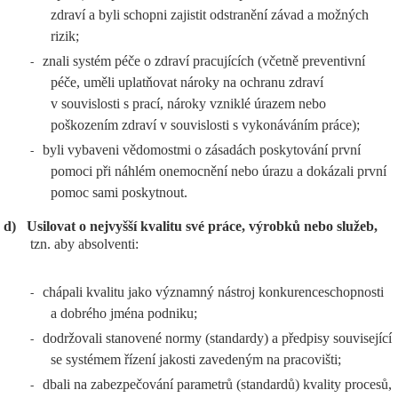
zdraví a byli schopni zajistit odstranění závad a možných
rizik;
znali systém péče o zdraví pracujících (včetně preventivní
-
péče, uměli uplatňovat nároky na ochranu zdraví
v souvislosti s prací, nároky vzniklé úrazem nebo
poškozením zdraví v souvislosti s vykonáváním práce);
byli vybaveni vědomostmi o zásadách poskytování první
-
pomoci při náhlém onemocnění nebo úrazu a dokázali první
pomoc sami poskytnout.
d)
Usilovat o nejvyšší kvalitu své práce, výrobků nebo služeb,
tzn. aby absolventi:
chápali kvalitu jako významný nástroj konkurenceschopnosti
-
a dobrého jména podniku;
dodržovali stanovené normy (standardy) a předpisy související
-
se systémem řízení jakosti zavedeným na pracovišti;
dbali na zabezpečování parametrů (standardů) kvality procesů,
-