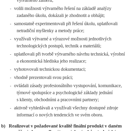
výtvarného záměru;
volili možnosti výtvarného řešení na základě analýzy
-
zadaného úkolu, dokázali je zhodnotit a obhájit;
samostatně experimentovali při řešení úkolu, uplatňovali
-
netradiční myšlenky a metody práce;
využívali výtvarné a výrazové možnosti jednotlivých
-
technologických postupů, technik a materiálů;
uplatňovali při tvorbě výtvarného návrhu technická, výrobní
-
a ekonomická hlediska jeho realizace;
vyhotovovali technickou dokumentaci;
-
vhodně prezentovali svou práci;
-
ovládali zásady profesionálního vystupování, komunikace,
-
týmové spolupráce a psychologické základy jednání
s klienty, obchodními a pracovními partnery;
aktivně vyhledávali a využívali všechny dostupné zdroje
-
informací o nových tendencích ve svém oboru.
b)
Realizovat v požadované kvalitě finální produkt v daném