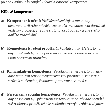
předpokladům, následující klíčové a odborné kompetence.
Klíčov
é kompetence
a)
Kompetence k učení:
Vzdělávání směřuje k tomu, aby
absolventi byli schopni efektivně se učit, vyhodnocovat dosažené
výsledky a pokrok a reálně si stanovovat potřeby a cíle svého
dalšího vzdělávání
b)
Kompetence k řešení problémů:
Vzdělávání směřuje k tomu,
aby absolventi byli schopni samostatně řešit běžné pracovní
i mimopracovní problémy
c)
Komunikativní kompetence:
Vzdělávání směřuje k tomu, aby
absolventi byli schopni vyjadřovat se v písemné i ústní formě
v různých učebních, životních i pracovních situacích
d)
Personální a sociální kompetence:
Vzdělávání směřuje k tomu,
aby absolventi byli připraveni stanovovat si na základě poznání
své osobnosti přiměřené cíle osobního rozvoje v oblasti zájmové