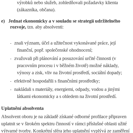
výrobků nebo služeb, zohledňovali požadavky klienta
(zákazníka, občana).
e)
Jednat ekonomicky a v souladu se strategií udržitelného
rozvoje,
tzn. aby absolventi:
znali význam, účel a užitečnost vykonávané práce, její
-
finanční, popř. společenské ohodnocení;
zvažovali při plánování a posuzování určité činnosti (v
-
pracovním procesu i v běžném životě) možné náklady,
výnosy a zisk, vliv na životní prostředí, sociální dopady;
efektivně hospodařili s finančními prostředky;
-
nakládali s materiály, energiemi, odpady, vodou a jinými
-
látkami ekonomicky a s ohledem na životní prostředí.
Uplatnění absolventa
Absolvent oboru je na základě získané odborné profilace připraven
uplatnit se v širokém spektru činností v rámci příslušné oblasti užité
výtvarné tvorby. Konkrétní sféra jeho uplatnění vyplývá ze zaměření