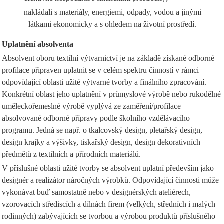
nakládali s materiály, energiemi, odpady, vodou a jinými
-
látkami ekonomicky a s ohledem na životní prostředí.
Uplatnění absolventa
Absolvent oboru textilní výtvarnictví je na základě získané odborné
profilace připraven uplatnit se v celém spektru činností v rámci
odpovídající oblasti užité výtvarné tvorby a finálního zpracování.
Konkrétní oblast jeho uplatnění v průmyslové výrobě nebo rukodělné
uměleckořemeslné výrobě vyplývá ze zaměření/profilace
absolvované odborné přípravy podle školního vzdělávacího
programu. Jedná se např. o tkalcovský design, pletařský design,
design krajky a výšivky, tiskařský design, design dekorativních
předmětů z textilních a přírodních materiálů.
V příslušné oblasti užité tvorby se absolvent uplatní především jako
designér a realizátor náročných výrobků. Odpovídající činnosti může
vykonávat buď samostatně nebo v designérských ateliérech,
vzorovacích střediscích a dílnách firem (velkých, středních i malých
rodinných) zabývajících se tvorbou a výrobou produktů příslušného