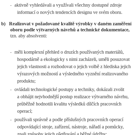
aktivně vyhledávali a využívali všechny dostupné zdroje
-
informací o nových tendencích designu ve svém oboru.
b)
Realizovat v požadované kvalitě výrobky v daném zaměření
oboru podle výtvarných návrhů a technické dokumentace,
tzn. aby absolventi:
měli komplexní přehled o druzích používaných materiálů,
-
hospodárně a ekologicky s nimi zacházeli, uměli posuzovat
jejich vlastnosti a rozhodovat o jejich volbě z hlediska jejich
výrazových možností a výsledného vyznění realizovaného
produktu;
ovládali technologické postupy a techniky, dokázali zvolit
-
a obhájit nejvhodnější postup realizace výtvarného návrhu,
průběžně hodnotili kvalitu výsledků dílčích pracovních
operací;
používali správně a podle příslušných pracovních operací
-
odpovídající stroje, zařízení, nástroje, nářadí a pomůcky,
znali způsoby jejich ošetřování a běžné údržby;