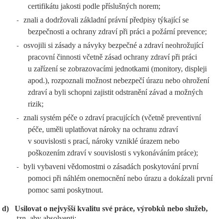
certifikátu jakosti podle příslušných norem;
znali a dodržovali základní právní předpisy týkající se
-
bezpečnosti a ochrany zdraví při práci a požární prevence;
osvojili si zásady a návyky bezpečné a zdraví neohrožující
-
pracovní činnosti včetně zásad ochrany zdraví při práci
u zařízení se zobrazovacími jednotkami (monitory, displeji
apod.), rozpoznali možnost nebezpečí úrazu nebo ohrožení
zdraví a byli schopni zajistit odstranění závad a možných
rizik;
znali systém péče o zdraví pracujících (včetně preventivní
-
péče, uměli uplatňovat nároky na ochranu zdraví
v souvislosti s prací, nároky vzniklé úrazem nebo
poškozením zdraví v souvislosti s vykonáváním práce);
byli vybaveni vědomostmi o zásadách poskytování první
-
pomoci při náhlém onemocnění nebo úrazu a dokázali první
pomoc sami poskytnout.
d)
Usilovat o nejvyšší kvalitu své práce, výrobků nebo služeb,
tzn. aby absolventi: