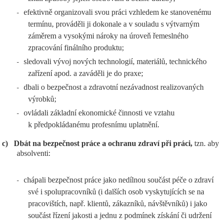
efektivně organizovali svou práci vzhledem ke stanovenému
-
termínu, prováděli ji dokonale a v souladu s výtvarným
záměrem a vysokými nároky na úroveň řemeslného
zpracování finálního produktu;
sledovali vývoj nových technologií, materiálů, technického
-
zařízení apod. a zaváděli je do praxe;
dbali o bezpečnost a zdravotní nezávadnost realizovaných
-
výrobků;
ovládali základní ekonomické činnosti ve vztahu
-
k předpokládanému profesnímu uplatnění.
c)
Dbát na bezpečnost práce a ochranu zdraví při práci,
tzn. aby
absolventi:
chápali bezpečnost práce jako nedílnou součást péče o zdraví
-
své i spolupracovníků (i dalších osob vyskytujících se na
pracovištích, např. klientů, zákazníků, návštěvníků) i jako
součást řízení jakosti a jednu z podmínek získání či udržení