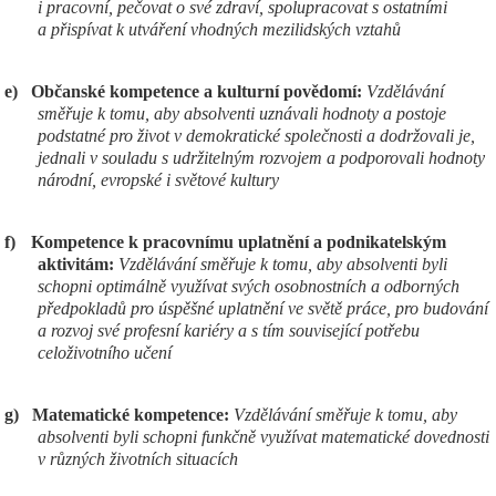
i pracovní, pečovat o své zdraví, spolupracovat s ostatními
a přispívat k utváření vhodných mezilidských vztahů
e)
Občanské kompetence a kulturní povědomí:
Vzdělávání
směřuje k tomu, aby absolventi uznávali hodnoty a postoje
podstatné pro život v demokratické společnosti a dodržovali je,
jednali v souladu s udržitelným rozvojem a podporovali hodnoty
národní, evropské i světové kultury
f)
Kompetence k pracovnímu uplatnění a podnikatelským
aktivitám:
Vzdělávání směřuje k tomu, aby absolventi byli
schopni optimálně využívat svých osobnostních a odborných
předpokladů pro úspěšné uplatnění ve světě práce, pro budování
a rozvoj své profesní kariéry a s tím související potřebu
celoživotního učení
g)
Matematické kompetence:
Vzdělávání směřuje k tomu, aby
absolventi byli schopni funkčně využívat matematické dovednosti
v různých životních situacích