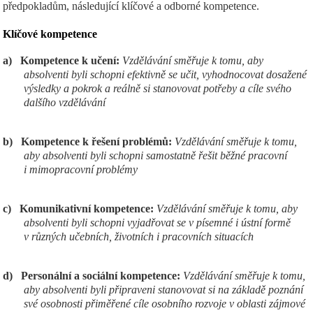
předpokladům, následující klíčové a odborné kompetence.
Klíčov
é kompetence
a)
Kompetence k učení:
Vzdělávání směřuje k tomu, aby
absolventi byli schopni efektivně se učit, vyhodnocovat dosažené
výsledky a pokrok a reálně si stanovovat potřeby a cíle svého
dalšího vzdělávání
b)
Kompetence k řešení problémů:
Vzdělávání směřuje k tomu,
aby absolventi byli schopni samostatně řešit běžné pracovní
i mimopracovní problémy
c)
Komunikativní kompetence:
Vzdělávání směřuje k tomu, aby
absolventi byli schopni vyjadřovat se v písemné i ústní formě
v různých učebních, životních i pracovních situacích
d)
Personální a sociální kompetence:
Vzdělávání směřuje k tomu,
aby absolventi byli připraveni stanovovat si na základě poznání
své osobnosti přiměřené cíle osobního rozvoje v oblasti zájmové