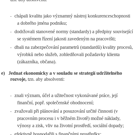
chápali kvalitu jako významný nástroj konkurenceschopnosti
-
a dobrého jména podniku;
dodržovali stanovené normy (standardy) a předpisy související
-
se systémem řízení jakosti zavedeným na pracovišti;
dbali na zabezpečování parametrů (standardů) kvality procesů,
-
výrobků nebo služeb, zohledňovali požadavky klienta
(zákazníka, občana).
e)
Jednat ekonomicky a v souladu se strategií udržitelného
rozvoje,
tzn. aby absolventi:
znali význam, účel a užitečnost vykonávané práce, její
-
finanční, popř. společenské ohodnocení;
zvažovali při plánování a posuzování určité činnosti (v
-
pracovním procesu i v běžném životě) možné náklady,
výnosy a zisk, vliv na životní prostředí, sociální dopady;
efektivně hospodařili s finančními prostředky;
-