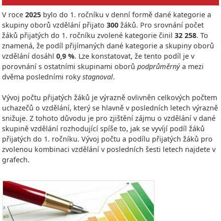
V roce
2025
bylo do 1. ročníku v denní formě dané kategorie a
skupiny oborů vzdělání přijato
300
žáků. Pro srovnání počet
žáků přijatých do 1. ročníku zvolené kategorie činil
32 258
. To
znamená, že podíl přijímaných dané kategorie a skupiny oborů
vzdělání dosáhl
0,9 %
. Lze konstatovat, že tento podíl je v
porovnání s ostatními skupinami oborů
podprůměrný
a mezi
dvěma posledními roky
stagnoval
.
Vývoj počtu přijatých žáků je výrazně ovlivněn celkových počtem
uchazečů o vzdělání, který se hlavně v posledních letech výrazně
snižuje. Z tohoto důvodu je pro zjištění zájmu o vzdělání v dané
skupině vzdělání rozhodující spíše to, jak se vyvíjí podíl žáků
přijatých do 1. ročníku. Vývoj počtu a podílu přijatých žáků pro
zvolenou kombinaci vzdělání v posledních šesti letech najdete v
grafech.