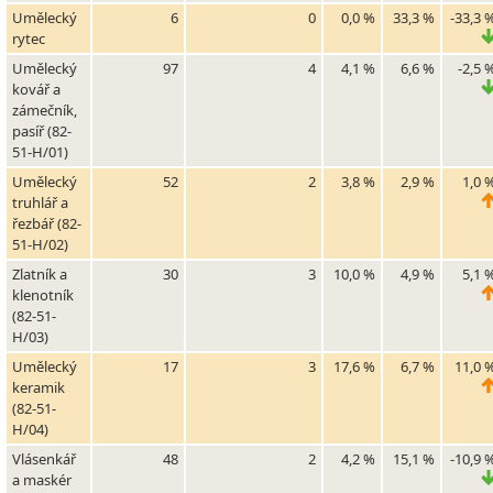
Umělecký
6
0
0,0 %
33,3 %
-33,3 
rytec
Umělecký
97
4
4,1 %
6,6 %
-2,5 
kovář a
zámečník,
pasíř (82-
51-H/01)
Umělecký
52
2
3,8 %
2,9 %
1,0 
truhlář a
řezbář (82-
51-H/02)
Zlatník a
30
3
10,0 %
4,9 %
5,1 
klenotník
(82-51-
H/03)
Umělecký
17
3
17,6 %
6,7 %
11,0 
keramik
(82-51-
H/04)
Vlásenkář
48
2
4,2 %
15,1 %
-10,9 
a maskér