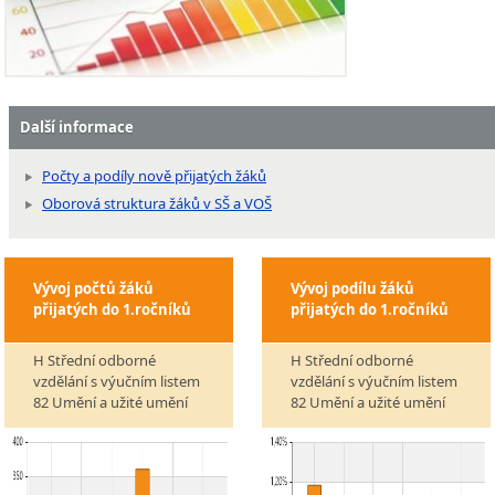
Další informace
Počty a podíly nově přijatých žáků
Oborová struktura žáků v SŠ a VOŠ
Vývoj počtů žáků
Vývoj podílu žáků
přijatých do 1.ročníků
přijatých do 1.ročníků
H Střední odborné
H Střední odborné
vzdělání s výučním listem
vzdělání s výučním listem
82 Umění a užité umění
82 Umění a užité umění