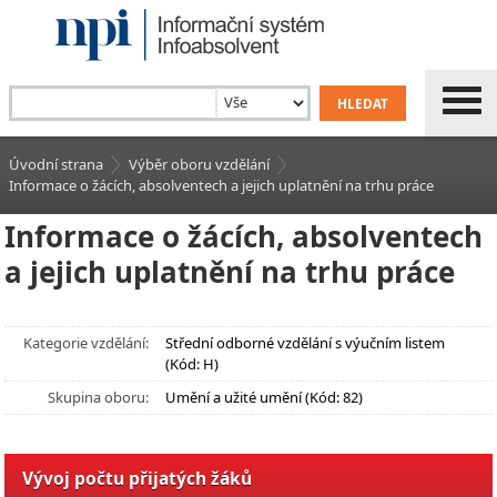
Úvodní strana
Výběr oboru vzdělání
Informace o žácích, absolventech a jejich uplatnění na trhu práce
Informace o žácích, absolventech
a jejich uplatnění na trhu práce
Kategorie vzdělání:
Střední odborné vzdělání s výučním listem
(Kód: H)
Skupina oboru:
Umění a užité umění (Kód: 82)
Vývoj počtu přijatých žáků