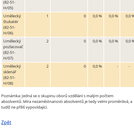
(82-51-
H/05)
Umělecký
1
0
0,0 %
0,0 %
0,0 
štukatér
(82-51-
H/06)
Umělecký
2
0
0,0 %
0,0 %
0,0 
pozlacovač
(82-51-
H/07)
Umělecký
2
0
0,0 %
-
-
sklenář
(82-51-
H/08)
Poznámka: Jedná se o skupinu oborů vzdělání s malým počtem
absolventů. Míra nezaměstnanosti absolventů je tedy velmi proměnlivá, a
tudíž ne příliš vypovídající.
Zpět