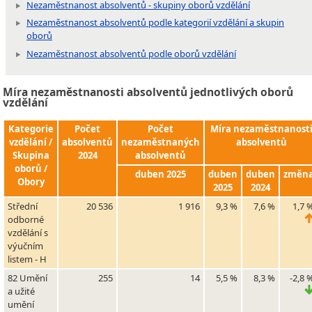
Nezaměstnanost absolventů - skupiny oborů vzdělání
Nezaměstnanost absolventů podle kategorií vzdělání a skupin
oborů
Nezaměstnanost absolventů podle oborů vzdělání
Míra nezaměstnanosti absolventů jednotlivých oborů
vzdělání
Kategorie
Počet
Počet
Míra nezaměstnanost
vzdělání /
absolventů
nezaměstnaných
absolventů
Skupina
2024
absolventů
oborů /
duben 2025
duben
duben
změn
Obory
2025
2024
Střední
20 536
1 916
9,3 %
7,6 %
1,7 
odborné
vzdělání s
výučním
listem - H
82 Umění
255
14
5,5 %
8,3 %
-2,8 
a užité
umění