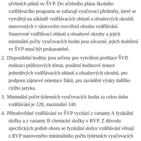
učebních plánů ve ŠVP. Do učebního plánu školního
vzdělávacího programu se zařazují vyučovací předměty, které se
vytvářejí na základě vzdělávacích oblastí a obsahových okruhů
stanovených v rámcovém rozvržení obsahu vzdělávání.
Stanovené vzdělávací oblasti a obsahové okruhy a jejich
minimální počty vyučovacích hodin jsou závazné, jejich dodržení
ve ŠVP musí být prokazatelné.
2.
Disponibilní hodiny jsou určeny pro vytváření profilace ŠVP,
realizaci průřezových témat, posílení hodinové dotace
jednotlivých vzdělávacích oblastí a obsahových okruhů, pro
podporu zájmové orientace žáků, pro zavádění výuky dalšího
cizího jazyka.
3.
Minimální počet týdenních vyučovacích hodin za celou dobu
vzdělávání je 128, maximální 140.
4.
Přírodovědné vzdělávání ve ŠVP vychází z varianty A fyzikální
složky a z varianty B chemické složky v RVP. Z důvodu
specifických potřeb oboru se fyzikální složce vzdělávání věnují
z RVP stanoveného minimálního počtu týdenních vyučovacích