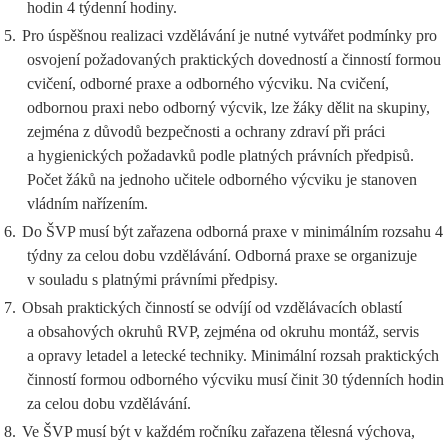
hodin 4 týdenní hodiny.
5.
Pro úspěšnou realizaci vzdělávání je nutné vytvářet podmínky pro
osvojení požadovaných praktických dovedností a činností formou
cvičení, odborné praxe a odborného výcviku. Na cvičení,
odbornou praxi nebo odborný výcvik, lze žáky dělit na skupiny,
zejména z důvodů bezpečnosti a ochrany zdraví při práci
a hygienických požadavků podle platných právních předpisů.
Počet žáků na jednoho učitele odborného výcviku je stanoven
vládním nařízením.
6.
Do ŠVP musí být zařazena odborná praxe v minimálním rozsahu 4
týdny za celou dobu vzdělávání. Odborná praxe se organizuje
v souladu s platnými právními předpisy.
7.
Obsah praktických činností se odvíjí od vzdělávacích oblastí
a obsahových okruhů RVP, zejména od okruhu montáž, servis
a opravy letadel a letecké techniky. Minimální rozsah praktických
činností formou odborného výcviku musí činit 30 týdenních hodin
za celou dobu vzdělávání.
8.
Ve ŠVP musí být v každém ročníku zařazena tělesná výchova,