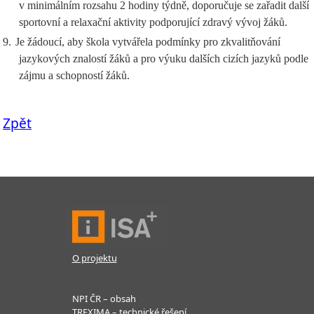
v minimálním rozsahu 2 hodiny týdně, doporučuje se zařadit další
sportovní a relaxační aktivity podporující zdravý vývoj žáků.
9.
Je žádoucí, aby škola vytvářela podmínky pro zkvalitňování
jazykových znalostí žáků a pro výuku dalších cizích jazyků podle
zájmu a schopností žáků.
Zpět
O projektu
NPI ČR – obsah
TREXIMA – technické řešení