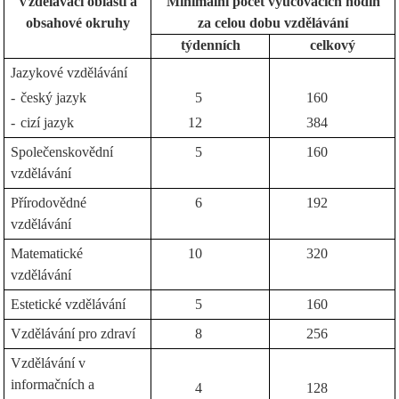
Vzdělávací oblasti a
Minimální počet vyučovacích hodin
obsahové okruhy
za celou dobu vzdělávání
týdenních
celkový
Jazykové vzdělávání
-
český jazyk
5
160
-
cizí jazyk
12
384
Společenskovědní
5
160
vzdělávání
Přírodovědné
6
192
vzdělávání
Matematické
10
320
vzdělávání
Estetické vzdělávání
5
160
Vzdělávání pro zdraví
8
256
Vzdělávání v
informačních a
4
128