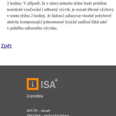
2 hodiny. V případě, že v rámci jednoho týdne bude probíhat
teoretické vyučování i odborný výcvik, je rozsah tělesné výchovy
v tomto týdnu 2 hodiny. Je žádoucí zařazovat vhodné pohybové
aktivity kompenzující jednostranné fyzické zatížení žáků také
v průběhu odborného výcviku.
Zpět
O projektu
NPI ČR – obsah
TREXIMA – technické řešení