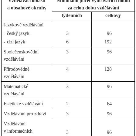
Vzdělávací oblasti
Minimální počet vyučovacích hodin
a obsahové okruhy
za celou dobu vzdělávání
týdenních
celkový
Jazykové vzdělávání
-
český jazyk
3
96
-
cizí jazyk
6
192
Společenskovědní
3
96
vzdělávání
Přírodovědné
4
128
vzdělávání
Matematické
3
96
vzdělávání
Estetické vzdělávání
2
64
Vzdělávání pro zdraví
3
96
Vzdělávání
v informačních
3
96