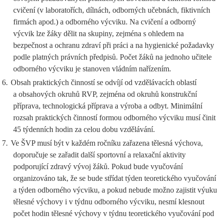
cvičení (v laboratořích, dílnách, odborných učebnách, fiktivních
firmách apod.) a odborného výcviku. Na cvičení a odborný
výcvik lze žáky dělit na skupiny, zejména s ohledem na
bezpečnost a ochranu zdraví při práci a na hygienické požadavky
podle platných právních předpisů. Počet žáků na jednoho učitele
odborného výcviku je stanoven vládním nařízením.
6.
Obsah praktických činností se odvíjí od vzdělávacích oblastí
a obsahových okruhů RVP, zejména od okruhů konstrukční
příprava, technologická příprava a výroba a odbyt. Minimální
rozsah praktických činností formou odborného výcviku musí činit
45 týdenních hodin za celou dobu vzdělávání.
7.
Ve ŠVP musí být v každém ročníku zařazena tělesná výchova,
doporučuje se zařadit další sportovní a relaxační aktivity
podporující zdravý vývoj žáků. Pokud bude vyučování
organizováno tak, že se bude střídat týden teoretického vyučování
a týden odborného výcviku, a pokud nebude možno zajistit výuku
tělesné výchovy i v týdnu odborného výcviku, nesmí klesnout
počet hodin tělesné výchovy v týdnu teoretického vyučování pod