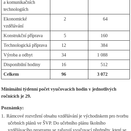
a komunikačních
technologiích
Ekonomické
2
64
vzdělávání
Konstrukční příprava
5
160
Technologická příprava
12
384
Výroba a odbyt
34
1 088
Disponibilní hodiny
16
512
Celkem
96
3 072
Minimální týdenní počet vyučovacích hodin v jednotlivých
ročnících je 29.
Poznámky:
1.
Rámcové rozvržení obsahu vzdělávání je východiskem pro tvorbu
učebních plánů ve ŠVP. Do učebního plánu školního
vzdělávacího programu se zařazují vyučovací předměty, které se