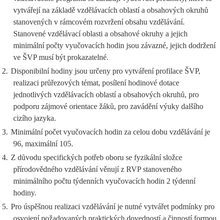
vytvářejí na základě vzdělávacích oblastí a obsahových okruhů
stanovených v rámcovém rozvržení obsahu vzdělávání.
Stanovené vzdělávací oblasti a obsahové okruhy a jejich
minimální počty vyučovacích hodin jsou závazné, jejich dodržení
ve ŠVP musí být prokazatelné.
2.
Disponibilní hodiny jsou určeny pro vytváření profilace ŠVP,
realizaci průřezových témat, posílení hodinové dotace
jednotlivých vzdělávacích oblastí a obsahových okruhů, pro
podporu zájmové orientace žáků, pro zavádění výuky dalšího
cizího jazyka.
3.
Minimální počet vyučovacích hodin za celou dobu vzdělávání je
96, maximální 105.
4.
Z důvodu specifických potřeb oboru se fyzikální složce
přírodovědného vzdělávání věnují z RVP stanoveného
minimálního počtu týdenních vyučovacích hodin 2 týdenní
hodiny.
5.
Pro úspěšnou realizaci vzdělávání je nutné vytvářet podmínky pro
osvojení požadovaných praktických dovedností a činností formou