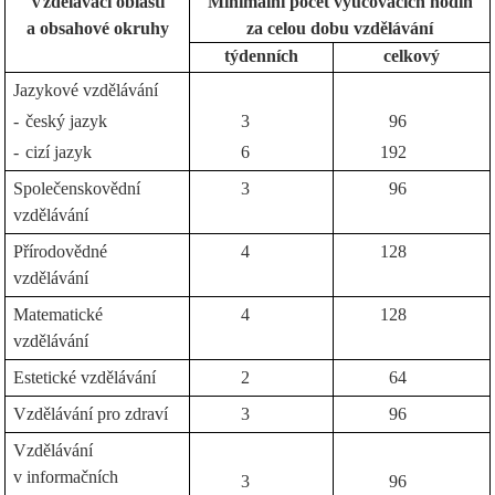
Vzdělávací oblasti
Minimální počet vyučovacích hodin
a obsahové okruhy
za celou dobu vzdělávání
týdenních
celkový
Jazykové vzdělávání
-
český jazyk
3
96
-
cizí jazyk
6
192
Společenskovědní
3
96
vzdělávání
Přírodovědné
4
128
vzdělávání
Matematické
4
128
vzdělávání
Estetické vzdělávání
2
64
Vzdělávání pro zdraví
3
96
Vzdělávání
v informačních
3
96