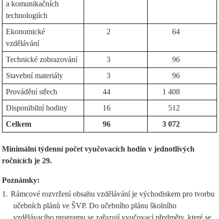
a komunikačních
technologiích
Ekonomické
2
64
vzdělávání
Technické zobrazování
3
96
Stavební materiály
3
96
Provádění střech
44
1 408
Disponibilní hodiny
16
512
Celkem
96
3 072
Minimální týdenní počet vyučovacích hodin v jednotlivých
ročnících je 29.
Poznámky:
1.
Rámcové rozvržení obsahu vzdělávání je východiskem pro tvorbu
učebních plánů ve ŠVP. Do učebního plánu školního
vzdělávacího programu se zařazují vyučovací předměty, které se