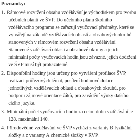
Poznámky:
1.
Rámcové rozvržení obsahu vzdělávání je východiskem pro tvorbu
učebních plánů ve ŠVP. Do učebního plánu školního
vzdělávacího programu se zařazují vyučovací předměty, které se
vytvářejí na základě vzdělávacích oblastí a obsahových okruhů
stanovených v rámcovém rozvržení obsahu vzdělávání.
Stanovené vzdělávací oblasti a obsahové okruhy a jejich
minimální počty vyučovacích hodin jsou závazné, jejich dodržení
ve ŠVP musí být prokazatelné.
2.
Disponibilní hodiny jsou určeny pro vytváření profilace ŠVP,
realizaci průřezových témat, posílení hodinové dotace
jednotlivých vzdělávacích oblastí a obsahových okruhů, pro
podporu zájmové orientace žáků, pro zavádění výuky dalšího
cizího jazyka.
3.
Minimální počet vyučovacích hodin za celou dobu vzdělávání je
128, maximální 140.
4.
Přírodovědné vzdělávání ve ŠVP vychází z varianty B fyzikální
složky a z varianty A chemické složky v RVP.