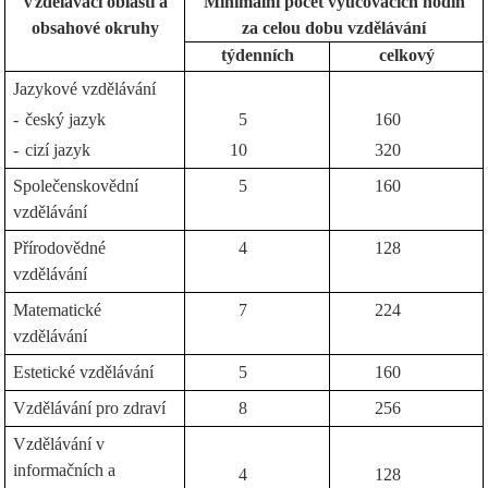
Vzdělávací oblasti a
Minimální počet vyučovacích hodin
obsahové okruhy
za celou dobu vzdělávání
týdenních
celkový
Jazykové vzdělávání
-
český jazyk
5
160
-
cizí jazyk
10
320
Společenskovědní
5
160
vzdělávání
Přírodovědné
4
128
vzdělávání
Matematické
7
224
vzdělávání
Estetické vzdělávání
5
160
Vzdělávání pro zdraví
8
256
Vzdělávání v
informačních a
4
128