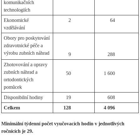
komunikačních
technologiích
Ekonomické
2
64
vzdělávání
Obory pro poskytování
zdravotnické péče a
výrobu zubních náhrad
9
288
Zhotovování a opravy
zubních náhrad a
50
1 600
ortodontických
pomůcek
Disponibilní hodiny
19
608
Celkem
128
4 096
Minimální týdenní počet vyučovacích hodin v jednotlivých
ročnících je 29.