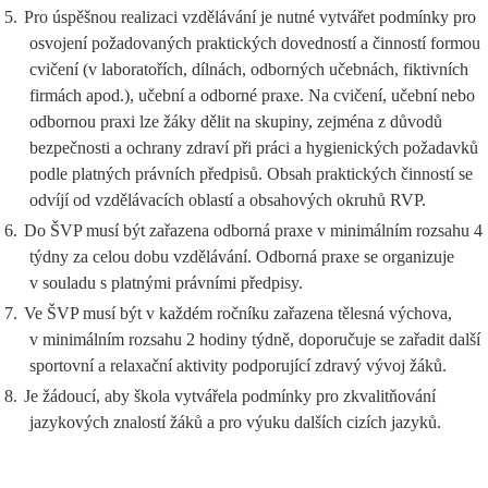
5.
Pro úspěšnou realizaci vzdělávání je nutné vytvářet podmínky pro
osvojení požadovaných praktických dovedností a činností formou
cvičení (v laboratořích, dílnách, odborných učebnách, fiktivních
firmách apod.), učební a odborné praxe. Na cvičení, učební nebo
odbornou praxi lze žáky dělit na skupiny, zejména z důvodů
bezpečnosti a ochrany zdraví při práci a hygienických požadavků
podle platných právních předpisů. Obsah praktických činností se
odvíjí od vzdělávacích oblastí a obsahových okruhů RVP.
6.
Do ŠVP musí být zařazena odborná praxe v minimálním rozsahu 4
týdny za celou dobu vzdělávání. Odborná praxe se organizuje
v souladu s platnými právními předpisy.
7.
Ve ŠVP musí být v každém ročníku zařazena tělesná výchova,
v minimálním rozsahu 2 hodiny týdně, doporučuje se zařadit další
sportovní a relaxační aktivity podporující zdravý vývoj žáků.
8.
Je žádoucí, aby škola vytvářela podmínky pro zkvalitňování
jazykových znalostí žáků a pro výuku dalších cizích jazyků.