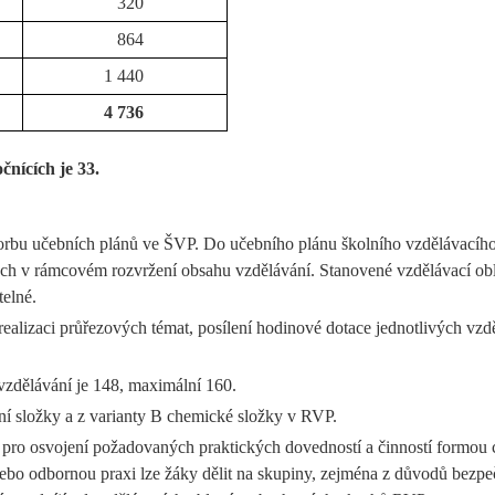
320
864
1 440
4 736
čnících je 33.
bu učebních plánů ve ŠVP. Do učebního plánu školního vzdělávacího p
ch v rámcovém rozvržení obsahu vzdělávání. Stanovené vzdělávací obl
telné.
 realizaci průřezových témat, posílení hodinové dotace jednotlivých v
vzdělávání je 148, maximální 160.
ní složky a z varianty B chemické složky v RVP.
 pro osvojení požadovaných praktických dovedností a činností formou cv
nebo odbornou praxi lze žáky dělit na skupiny, zejména z důvodů bezpe