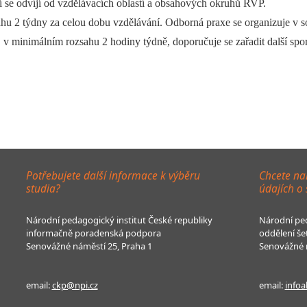
í se odvíjí od vzdělávacích oblastí a obsahových okruhů RVP.
u 2 týdny za celou dobu vzdělávání. Odborná praxe se organizuje v so
 minimálním rozsahu 2 hodiny týdně, doporučuje se zařadit další sport
Potřebujete další informace k výběru
Chcete na
studia?
údajích o
Národní pedagogický institut České republiky
Národní ped
informačně poradenská podpora
oddělení še
Senovážné náměstí 25, Praha 1
Senovážné n
email:
ckp@npi.cz
email:
infoa