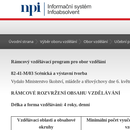
Úvodní strana
Výběr oboru vzdělání
Obor vzdělání
Učební p
Rámcový vzdělávací program pro obor vzdělání
82-41-M/03 Scénická a výstavní tvorba
Vydalo Ministerstvo školství, mládeže a tělovýchovy dne 6. květ
RÁMCOVÉ ROZVRŽENÍ OBSAHU VZDĚLÁVÁNÍ
Délka a forma vzdělávání: 4 roky, denní
Vzdělávací oblasti a obsahové
Minimální počet vyuč
okruhy
vz