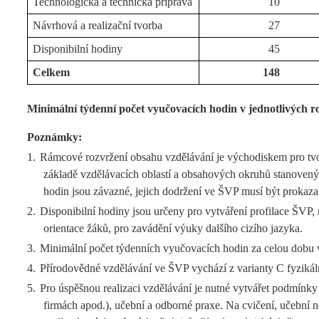
Technologická a technická příprava
10
Návrhová a realizační tvorba
27
Disponibilní hodiny
45
Celkem
148
Minimální týdenní počet vyučovacích hodin v jednotlivých ro
Poznámky:
1.
Rámcové rozvržení obsahu vzdělávání je východiskem pro tvor
základě vzdělávacích oblastí a obsahových okruhů stanovený
hodin jsou závazné, jejich dodržení ve ŠVP musí být prokaza
2.
Disponibilní hodiny jsou určeny pro vytváření profilace ŠVP,
orientace žáků, pro zavádění výuky dalšího cizího jazyka.
3.
Minimální počet týdenních vyučovacích hodin za celou dobu 
4.
Přírodovědné vzdělávání ve ŠVP vychází z varianty C fyzikál
5.
Pro úspěšnou realizaci vzdělávání je nutné vytvářet podmínky
firmách apod.), učební a odborné praxe. Na cvičení, učební 