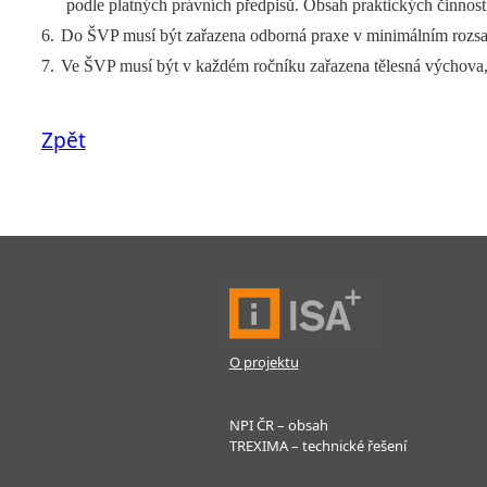
podle platných právních předpisů. Obsah praktických činnost
6.
Do ŠVP musí být zařazena odborná praxe v minimálním rozsah
7.
Ve ŠVP musí být v každém ročníku zařazena tělesná výchova, v
Zpět
O projektu
NPI ČR – obsah
TREXIMA – technické řešení