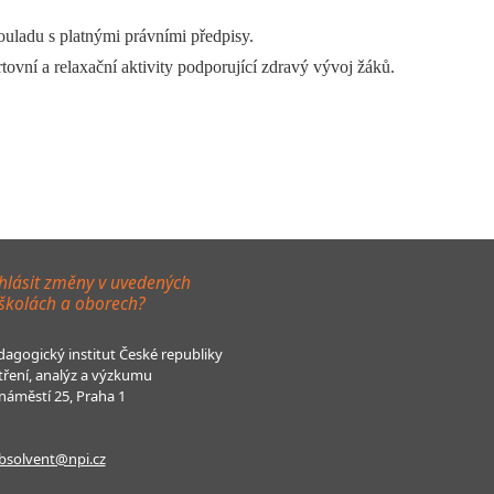
uladu s platnými právními předpisy.
ovní a relaxační aktivity podporující zdravý vývoj žáků.
hlásit změny v uvedených
 školách a oborech?
agogický institut České republiky
tření, analýz a výzkumu
áměstí 25, Praha 1
bsolvent@npi.cz