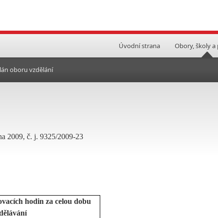
Úvodní strana
Obory, školy a
lán oboru vzdělání
na 2009, č. j. 9325/2009-23
ovacích hodin za celou dobu
dělávání