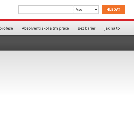
 profese
Absolventi škol a trh práce
Bez bariér
Jak na to