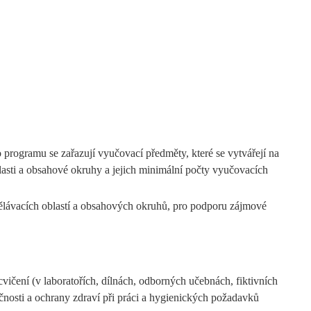
rogramu se zařazují vyučovací předměty, které se vytvářejí na
asti a obsahové okruhy a jejich minimální počty vyučovacích
zdělávacích oblastí a obsahových okruhů, pro podporu zájmové
ičení (v laboratořích, dílnách, odborných učebnách, fiktivních
čnosti a ochrany zdraví při práci a hygienických požadavků