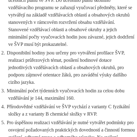
učebních plánů ve ŠVP. Do učebního plánu školního
vzdělávacího programu se zařazují vyučovací předměty, které se
vytvářejí na základě vzdělávacích oblastí a obsahových okruhů
stanovených v rámcovém rozvržení obsahu vzdělávání.
Stanovené vzdělávací oblasti a obsahové okruhy a jejich
minimální počty vyučovacích hodin jsou závazné, jejich dodržení
ve ŠVP musí být prokazatelné.
2.
Disponibilní hodiny jsou určeny pro vytváření profilace ŠVP,
realizaci průřezových témat, posílení hodinové dotace
jednotlivých vzdělávacích oblastí a obsahových okruhů, pro
podporu zájmové orientace žáků, pro zavádění výuky dalšího
cizího jazyka.
3.
Minimální počet týdenních vyučovacích hodin za celou dobu
vzdělávání je 144, maximální 160.
4.
Přírodovědné vzdělávání ve ŠVP vychází z varianty C fyzikální
složky a z varianty B chemické složky v RVP.
5.
Pro úspěšnou realizaci vzdělávání je nutné vytvářet podmínky pro
osvojení požadovaných praktických dovedností a činností formou