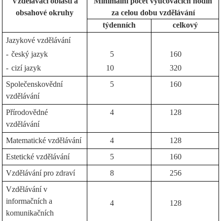
Vzdělávací oblasti a
Minimální počet vyučovacích hodin
obsahové okruhy
za celou dobu vzdělávání
týdenních
celkový
Jazykové vzdělávání
-
český jazyk
5
160
-
cizí jazyk
10
320
Společenskovědní
5
160
vzdělávání
Přírodovědné
4
128
vzdělávání
Matematické vzdělávání
4
128
Estetické vzdělávání
5
160
Vzdělávání pro zdraví
8
256
Vzdělávání v
informačních a
4
128
komunikačních