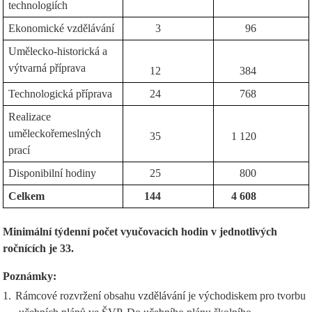
technologiích
Ekonomické vzdělávání
3
96
Umělecko-historická a
výtvarná příprava
12
384
Technologická příprava
24
768
Realizace
uměleckořemeslných
35
1 120
prací
Disponibilní hodiny
25
800
Celkem
144
4 608
Minimální týdenní počet vyučovacích hodin v jednotlivých
ročnících je 33.
Poznámky:
1.
Rámcové rozvržení obsahu vzdělávání je východiskem pro tvorbu