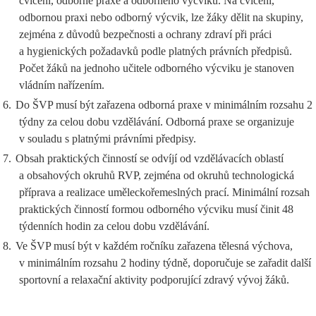
cvičení, odborné praxe a odborného výcviku. Na cvičení,
odbornou praxi nebo odborný výcvik, lze žáky dělit na skupiny,
zejména z důvodů bezpečnosti a ochrany zdraví při práci
a hygienických požadavků podle platných právních předpisů.
Počet žáků na jednoho učitele odborného výcviku je stanoven
vládním nařízením.
6.
Do ŠVP musí být zařazena odborná praxe v minimálním rozsahu 2
týdny za celou dobu vzdělávání. Odborná praxe se organizuje
v souladu s platnými právními předpisy.
7.
Obsah praktických činností se odvíjí od vzdělávacích oblastí
a obsahových okruhů RVP, zejména od okruhů technologická
příprava a realizace uměleckořemeslných prací. Minimální rozsah
praktických činností formou odborného výcviku musí činit 48
týdenních hodin za celou dobu vzdělávání.
8.
Ve ŠVP musí být v každém ročníku zařazena tělesná výchova,
v minimálním rozsahu 2 hodiny týdně, doporučuje se zařadit další
sportovní a relaxační aktivity podporující zdravý vývoj žáků.