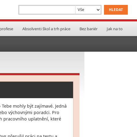
 profese
Absolventi škol a trh práce
Bez bariér
Jak na to
 Tebe mohly být zajímavé. Jedná
 nebo výchovnými poradci. Pro
h pracovního uplatnění, které
ys přerušil práci na testu a