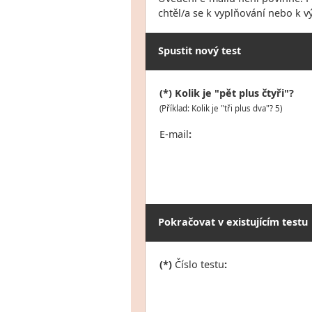
chtěl/a se k vyplňování nebo k v
Spustit nový test
(*) Kolik je "pět plus čtyři"?
(Příklad: Kolik je "tři plus dva"? 5)
E-mail
:
Pokračovat v existujícím testu
(*)
Číslo testu
: