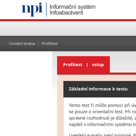
Úvodní strana
Profitest
Profitest | vstup
Základní informace k testu
Tento test Ti může pomoci při ú
se pouze o orientační test. Při 
správné rozhodnutí je důležité,
najdeš v informačním systému I
Uvedení e-mailu není povinné. Po