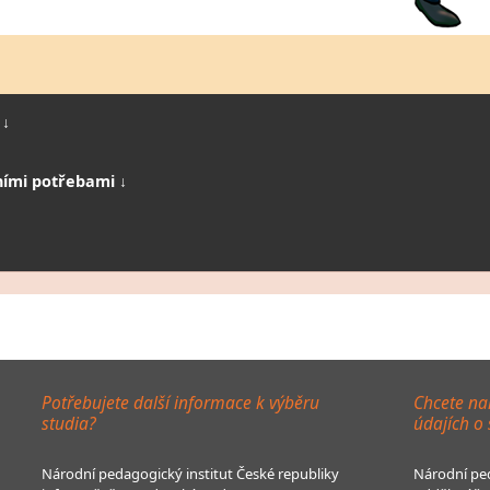
 ↓
ními potřebami ↓
Potřebujete další informace k výběru
Chcete na
studia?
údajích o
Národní pedagogický institut České republiky
Národní ped