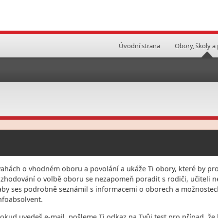
Úvodní strana
Obory, školy a
vahách o vhodném oboru a povolání a ukáže Ti obory, které by pro
rozhodování o volbě oboru se nezapomeň poradit s rodiči, učiteli
 aby ses podrobně seznámil s informacemi o oborech a možnostec
nfoabsolvent.
kud uvedeš e-mail, pošleme Ti odkaz na Tvůj test pro případ, že b