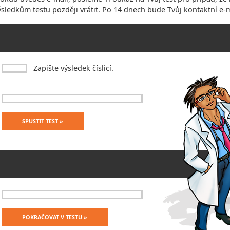
ýsledkům testu později vrátit. Po 14 dnech bude Tvůj kontaktní e-
Zapište výsledek číslicí.
SPUSTIT TEST »
POKRAČOVAT V TESTU »