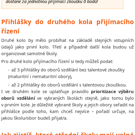
dostane za jednotnou přijímací zkoušku 0 bodů!
Přihlášky do druhého kola přijímacího
řízení
Druhé kolo by mělo probíhat na základě stejných vstupních
údajů jako první kolo. Třetí a případně další kola budou už
organizovat samotné školy.
Pro druhé kolo přijímacího řízení si tedy můžeš podat:
-
až 3 přihlášky do oborů vzdělání bez talentové zkoušky
(maturitní i nematuritní obory),
-
až 2 přihlášky do oborů vzdělání s talentovou zkouškou.
I ve druhém kole se uplatňuje pravidlo
prioritizace výběru
oborů vzdělání
ve vybraných školách stejně, jako tomu bylo
v prvním kole. Je důležité vybrané školy a jejich obory seřadit na
přihlášce podle toho, kam chceš nejvíce – pořadí určuje, na
jakou školu/obor budeš přijat/a.
Jak zjistíš, které střední školy mají volná