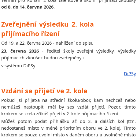
Termín pro konání 2 kola talentové a školní přijímací zkoušky
od 8. do 14. června 2026
.
Zveřejnění výsledku 2. kola
přijímacího řízení
Od 19. a 22. června 2026 - nahlížení do spisu
23. června 2026
- ředitel školy zveřejní výsledky. Výsledky
přijímacích zkoušek budou zveřejněny i
v systému DiPSy.
DiPSy
Vzdání se přijetí ve 2. kole
Pokud jsi přijat/a na střední školu/obor, kam nechceš nebo
nemůžeš nastoupit, měl by ses vzdát přijetí. Pozor, tímto
krokem se zcela zříkáš přijetí v 2. kole přijímacího řízení.
Můžeš potom podat přihlášku až do 3. a dalších kol (tzn.
nedostaneš místo v méně prioritním oboru ve 2. kole). Tímto
krokem se pouze uvolní místo v daném oboru a uvolněné místo