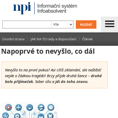
Úvodní strana
JAK NA TO rady a doporučení
Článek
Napoprvé to nevyšlo, co dál
Nevyšlo to na první pokus? Asi cítíš zklamání, ale naštěstí
nejde o žádnou tragédii! Brzy přijde druhá šance –
druhé
kolo přijímaček
. Seber sílu a
jdi do toho znovu
.