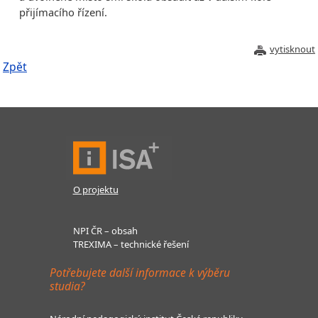
přijímacího řízení.
vytisknout
Zpět
O projektu
NPI ČR – obsah
TREXIMA – technické řešení
Potřebujete další informace k výběru
studia?