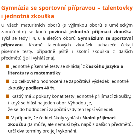
Gymnázia se sportovní přípravou – talentovky
i jednotná zkouška
U všech maturitních oborů (s výjimkou oborů s uměleckým
zaměřením) se koná
povinná jednotná přijímací zkouška
.
Týká se tedy i 4, 6 a 8letých oborů
Gymnázium se sportovní
přípravou
. Kromě talentových zkoušek uchazeče čekají
písemné testy, případně ještě i školní zkouška z dalších
předmětů
(je-li vyhlášena)
.
Jednotné písemné testy se skládají z
českého jazyka a
literatury a matematiky
.
Do celkového hodnocení se započítává výsledek jednotné
zkoušky
podílem 40 %.
Každý má 2 pokusy konat testy jednotné přijímací zkoušky,
i když se hlásí na jeden obor. Výhodou je,
že se do hodnocení započítá vždy ten lepší výsledek.
V případě, že ředitel školy vyhlásí i
školní přijímací
zkoušku
(ta může, ale nemusí být), např. z dalších předmětů,
určí dva termíny pro její vykonání.