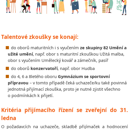
Talentové zkoušky se konají:
do oborů maturitních i s vyučením
ze skupiny 82 Umění a
užité umění
, např. obor s maturitní zkouškou Užitá malba,
obor s vyučením Umělecký kovář a zámečník, pasíř
do oborů
konzervatoří
, např. obor Hudba
do 4, 6 a 8letého oboru
Gymnázium se sportovní
přípravou
– v tomto případě čeká uchazeče/ku také povinná
jednotná přijímací zkouška, proto je nutné zjistit všechno
o podmínkách k přijetí.
Kritéria přijímacího řízení se zveřejní do 31.
ledna
O požadavcích na uchazeče, skladbě přijímaček a hodnocení