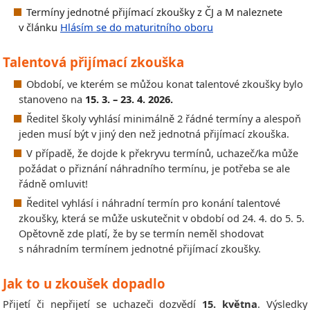
Termíny jednotné přijímací zkoušky z ČJ a M naleznete
v článku
Hlásí
m se do maturitn
ího oboru
Talentová přijímací zkouška
Období, ve kterém se můžou konat talentové zkoušky bylo
stanoveno na
15. 3. – 23. 4. 2026.
Ředitel školy vyhlásí minimálně 2 řádné termíny a alespoň
jeden musí být v jiný den než jednotná přijímací zkouška.
V případě, že dojde k překryvu termínů, uchazeč/ka může
požádat o přiznání náhradního termínu, je potřeba se ale
řádně omluvit!
Ředitel vyhlásí i náhradní termín pro konání talentové
zkoušky, která se může uskutečnit v období od 24. 4. do 5. 5.
Opětovně zde platí, že by se termín neměl shodovat
s náhradním termínem jednotné přijímací zkoušky.
Jak to u zkoušek dopadlo
Přijetí či nepřijetí se uchazeči dozvědí
15. května
. Výsledky