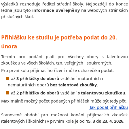
výsledků rozhoduje ředitel střední školy. Nejpozději do konce
ledna jsou tyto
informace uveřejněny
na webových stránkách
příslušných škol.
Přihlášku ke studiu je potřeba podat do 20.
února
Termín pro podání platí pro všechny obory s talentovou
zkouškou ve všech školách, tzn. veřejných i soukromých.
Pro první kolo příjímacího řízení může uchazeč/ka podat:
až
3 přihlášky do oborů
vzdělání maturitních i
nematuritních oborů
bez talentové zkoušky
,
až
2 přihlášky do oborů
vzdělání
s talentovou zkouškou
.
Maximálně možný počet podaných přihlášek může být tedy pět.
Jak podat přihlášku
Stanovené období pro možnost konání přijímacích zkoušek
(talentových i školních) v prvním kole je od
15. 3 do 23. 4. 2026
.