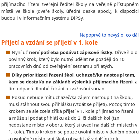
přijímacího řízení zveřejní ředitel školy na veřejně přístupném
místě ve škole (dveře školy, úřední deska apod.), k dispozici
budou i v informačním systému DiPSy.
Napoprvé to nevyšlo, co dál
Přijetí a vzdání se přijetí v 1. kole
Nyní už
není potřeba podávat zápisové lístky
. Dříve šlo o
povinný krok, který bylo nutný udělat nejpozději do 10
pracovních dnů od zveřejnění seznamu přijatých.
Díky prioritizaci řazení škol, uchazeč/ka nastoupí tam,
kam se dostal/a na základě výsledků přijímacího řízení
, a
tím odpadá dlouhé čekání a zvažování variant.
Pokud nebude mít uchazeč/ka zájem nastoupit na školu,
musí stáhnout svou přihlášku (vzdát se přijetí). Pozor, tímto
krokem se ale zcela zříká přijetí v 1. kole přijímacího řízení
a může si podat přihlášku až do 2. či dalších kol (tzn.
nedostane místo v oboru, který si uvedl na dalších místech v
1. kole). Tímto krokem se pouze uvolní místo v daném oboru
a uvolněné místo smí škola obsadit až v dalším kole