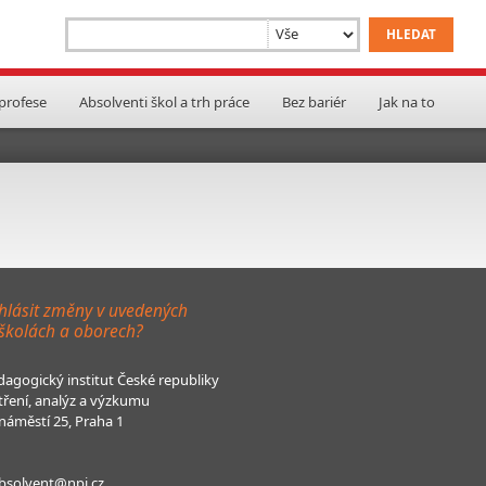
 profese
Absolventi škol a trh práce
Bez bariér
Jak na to
hlásit změny v uvedených
 školách a oborech?
agogický institut České republiky
tření, analýz a výzkumu
áměstí 25, Praha 1
bsolvent@npi.cz