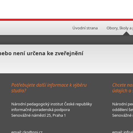
Úvodní strana
Obory, školy a
 nebo není určena ke zveřejnění
Potřebujete další informace k výběru
Chcete na
studia?
údajích o
Národní pedagogický institut České republiky
Národní ped
informačně poradenská podpora
oddělení še
Senovážné náměstí 25, Praha 1
Senovážné n
email:
ckp@npi.cz
email:
infoa