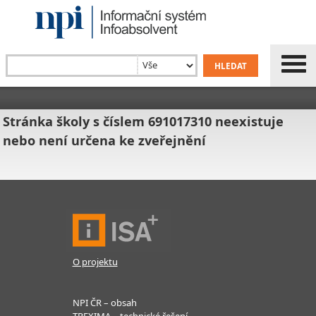
Stránka školy s číslem 691017310 neexistuje
nebo není určena ke zveřejnění
O projektu
NPI ČR – obsah
TREXIMA – technické řešení