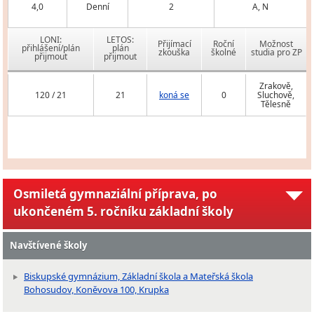
4,0
Denní
2
A, N
LONI:
LETOS:
Přijímací
Roční
Možnost
přihlášení/plán
plán
zkouška
školné
studia pro ZP
přijmout
přijmout
Zrakově,
120 / 21
21
koná se
0
Sluchově,
Tělesně
Osmiletá gymnaziální příprava, po
ukončeném 5. ročníku základní školy
Navštívené školy
Biskupské gymnázium, Základní škola a Mateřská škola
Bohosudov, Koněvova 100, Krupka