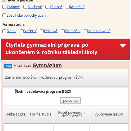
Zdravotní postižení
:
Zrakové
Sluchové
Tělesné
Mentální
Specifické poruchy učení
Forma studia
:
Denní
Večerní
Dálková
Distanční
Kombinovaná
Čtyřletá gymnaziální příprava, po
ukončeném 9. ročníku základní školy
Gymnázium
79-41-K/41
K/4
Zaměření nebo Školní vzdělávací program (ŠVP)
Školní vzdělávací program BGZS
porovnat
Počet povinných
Délka studia
Forma studia
Vyučované jazyky
cizích jazyků