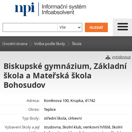
Úvodní strana
Volba podle školy
Škola
vytisknout
Biskupské gymnázium, Základní
škola a Mateřská škola
Bohosudov
Adresa:
Koněvova 100, Krupka, 41742
Okres:
Teplice
Typ školy:
střední škola, církevní
Vybavení školy a její
studovna, školní klub, venkovní hřiště, školní