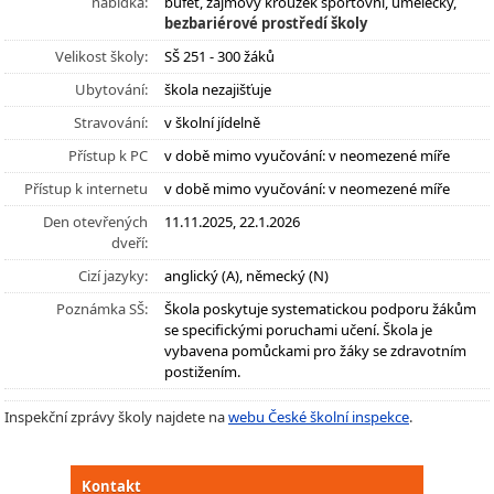
nabídka:
bufet, zájmový kroužek sportovní, umělecký,
bezbariérové prostředí školy
Velikost školy:
SŠ 251 - 300 žáků
Ubytování:
škola nezajišťuje
Stravování:
v školní jídelně
Přístup k PC
v době mimo vyučování: v neomezené míře
Přístup k internetu
v době mimo vyučování: v neomezené míře
Den otevřených
11.11.2025, 22.1.2026
dveří:
Cizí jazyky:
anglický (A), německý (N)
Poznámka SŠ:
Škola poskytuje systematickou podporu žákům
se specifickými poruchami učení. Škola je
vybavena pomůckami pro žáky se zdravotním
postižením.
Inspekční zprávy školy najdete na
webu České školní inspekce
.
Kontakt