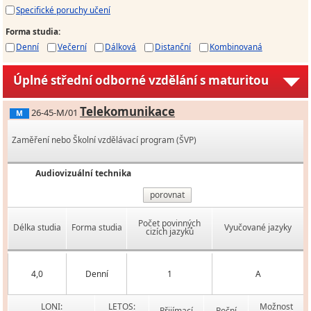
Specifické poruchy učení
Forma studia
:
Denní
Večerní
Dálková
Distanční
Kombinovaná
Úplné střední odborné vzdělání s maturitou
Telekomunikace
26-45-M/01
M
Zaměření nebo Školní vzdělávací program (ŠVP)
Audiovizuální technika
porovnat
Počet povinných
Délka studia
Forma studia
Vyučované jazyky
cizích jazyků
4,0
Denní
1
A
LONI:
LETOS:
Možnost
Přijímací
Roční