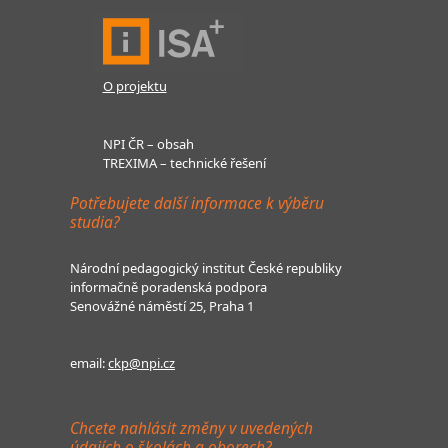
O projektu
NPI ČR – obsah
TREXIMA – technické řešení
Potřebujete další informace k výběru
studia?
Národní pedagogický institut České republiky
informačně poradenská podpora
Senovážné náměstí 25, Praha 1
email:
ckp@npi.cz
Chcete nahlásit změny v uvedených
údajích o školách a oborech?