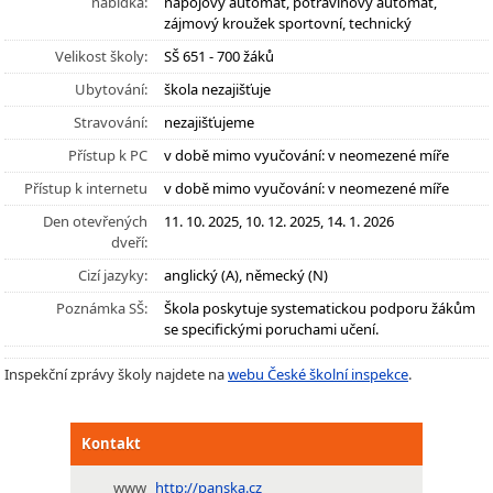
nabídka:
nápojový automat, potravinový automat,
zájmový kroužek sportovní, technický
Velikost školy:
SŠ 651 - 700 žáků
Ubytování:
škola nezajišťuje
Stravování:
nezajišťujeme
Přístup k PC
v době mimo vyučování: v neomezené míře
Přístup k internetu
v době mimo vyučování: v neomezené míře
Den otevřených
11. 10. 2025, 10. 12. 2025, 14. 1. 2026
dveří:
Cizí jazyky:
anglický (A), německý (N)
Poznámka SŠ:
Škola poskytuje systematickou podporu žákům
se specifickými poruchami učení.
Inspekční zprávy školy najdete na
webu České školní inspekce
.
Kontakt
www
http://panska.cz