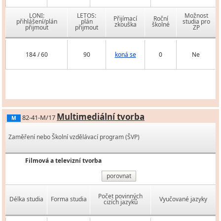
LONI:
LETOS:
Možnost
Přijímací
Roční
přihlášení/plán
plán
studia pro
zkouška
školné
přijmout
přijmout
ZP
184 / 60
90
koná se
0
Ne
Multimediální tvorba
82-41-M/17
M
Zaměření nebo Školní vzdělávací program (ŠVP)
Filmová a televizní tvorba
porovnat
Počet povinných
Délka studia
Forma studia
Vyučované jazyky
cizích jazyků