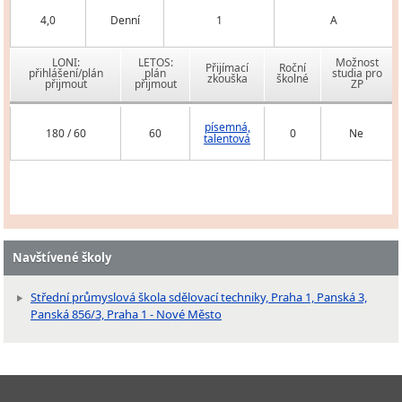
4,0
Denní
1
A
LONI:
LETOS:
Možnost
Přijímací
Roční
přihlášení/plán
plán
studia pro
zkouška
školné
přijmout
přijmout
ZP
písemná,
180 / 60
60
0
Ne
talentová
Navštívené školy
Střední průmyslová škola sdělovací techniky, Praha 1, Panská 3,
Panská 856/3, Praha 1 - Nové Město