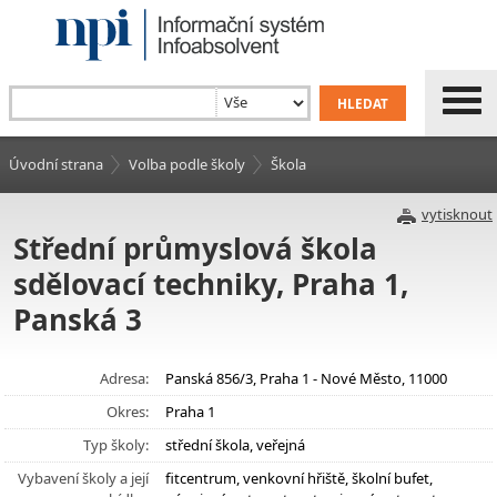
Úvodní strana
Volba podle školy
Škola
vytisknout
Střední průmyslová škola
sdělovací techniky, Praha 1,
Panská 3
Adresa:
Panská 856/3, Praha 1 - Nové Město, 11000
Okres:
Praha 1
Typ školy:
střední škola, veřejná
Vybavení školy a její
fitcentrum, venkovní hřiště, školní bufet,