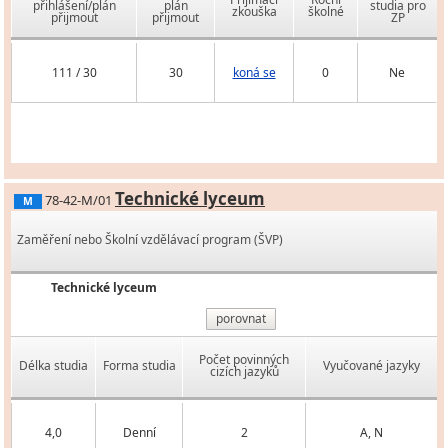
přihlášení/plán
plán
studia pro
zkouška
školné
přijmout
přijmout
ZP
111 / 30
30
koná se
0
Ne
Technické lyceum
78-42-M/01
M
Zaměření nebo Školní vzdělávací program (ŠVP)
Technické lyceum
porovnat
Počet povinných
Délka studia
Forma studia
Vyučované jazyky
cizích jazyků
4,0
Denní
2
A, N