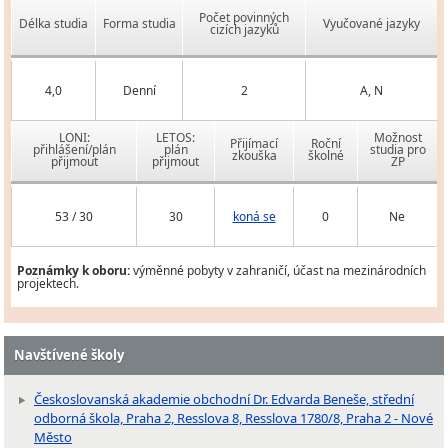
Počet povinných
Délka studia
Forma studia
Vyučované jazyky
cizích jazyků
4,0
Denní
2
A, N
LONI:
LETOS:
Možnost
Přijímací
Roční
přihlášení/plán
plán
studia pro
zkouška
školné
přijmout
přijmout
ZP
53 / 30
30
koná se
0
Ne
Poznámky k oboru:
výměnné pobyty v zahraničí, účast na mezinárodních
projektech.
Navštívené školy
Českoslovanská akademie obchodní Dr. Edvarda Beneše, střední
odborná škola, Praha 2, Resslova 8, Resslova 1780/8, Praha 2 - Nové
Město