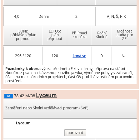
4,0
Denní
2
A, N, Š, F, R
LONI:
LETOS:
Možnost
Přijímací
Roční
přihlášení/plán
plán
studia pro
zkouška
školné
přijmout
přijmout
ZP
296 / 120
120
koná se
0
Ne
Poznámky k oboru:
výuka předmětu Fiktivní firmy, příprava na státní
zkoušku z psaní na klávesnici, z cizího jazyka, výměnné pobyty v zahraničí,
účast na mezinárodních projektech, část OV probíhá v reálném pracovním
prostředí.
Lyceum
78-42-M/08
M
Zaměření nebo Školní vzdělávací program (ŠVP)
Lyceum
porovnat