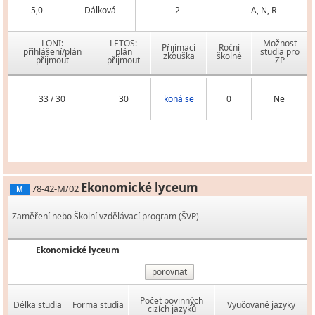
5,0
Dálková
2
A, N, R
LONI:
LETOS:
Možnost
Přijímací
Roční
přihlášení/plán
plán
studia pro
zkouška
školné
přijmout
přijmout
ZP
33 / 30
30
koná se
0
Ne
Ekonomické lyceum
78-42-M/02
M
Zaměření nebo Školní vzdělávací program (ŠVP)
Ekonomické lyceum
porovnat
Počet povinných
Délka studia
Forma studia
Vyučované jazyky
cizích jazyků