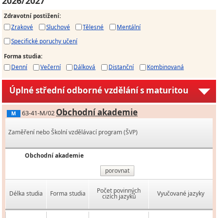
2026/2027
Zdravotní postižení
:
Zrakové
Sluchové
Tělesné
Mentální
Specifické poruchy učení
Forma studia
:
Denní
Večerní
Dálková
Distanční
Kombinovaná
Úplné střední odborné vzdělání s maturitou
Obchodní akademie
63-41-M/02
M
Zaměření nebo Školní vzdělávací program (ŠVP)
Obchodní akademie
porovnat
Počet povinných
Délka studia
Forma studia
Vyučované jazyky
cizích jazyků