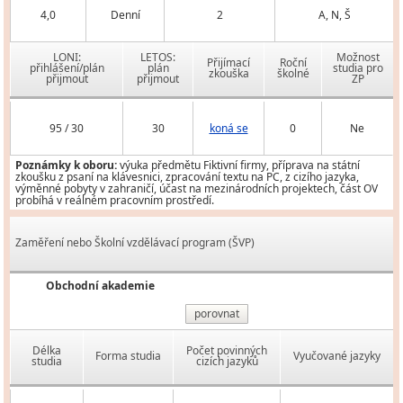
4,0
Denní
2
A, N, Š
LONI:
LETOS:
Možnost
Přijímací
Roční
přihlášení/plán
plán
studia pro
zkouška
školné
přijmout
přijmout
ZP
95 / 30
30
koná se
0
Ne
Poznámky k oboru:
výuka předmětu Fiktivní firmy, příprava na státní
zkoušku z psaní na klávesnici, zpracování textu na PC, z cizího jazyka,
výměnné pobyty v zahraničí, účast na mezinárodních projektech, část OV
probíhá v reálném pracovním prostředí.
Zaměření nebo Školní vzdělávací program (ŠVP)
Obchodní akademie
porovnat
Délka
Počet povinných
Forma studia
Vyučované jazyky
studia
cizích jazyků