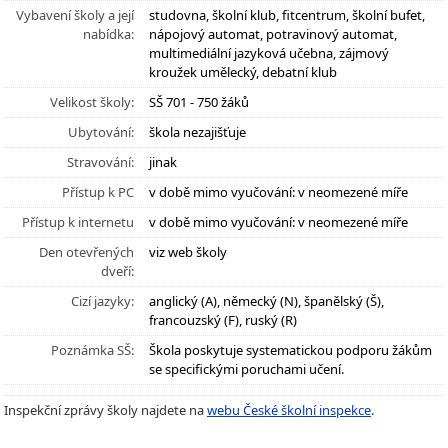
Vybavení školy a její
studovna, školní klub, fitcentrum, školní bufet,
nabídka:
nápojový automat, potravinový automat,
multimediální jazyková učebna, zájmový
kroužek umělecký, debatní klub
Velikost školy:
SŠ 701 - 750 žáků
Ubytování:
škola nezajišťuje
Stravování:
jinak
Přístup k PC
v době mimo vyučování: v neomezené míře
Přístup k internetu
v době mimo vyučování: v neomezené míře
Den otevřených
viz web školy
dveří:
Cizí jazyky:
anglický (A), německý (N), španělský (Š),
francouzský (F), ruský (R)
Poznámka SŠ:
Škola poskytuje systematickou podporu žákům
se specifickými poruchami učení.
Inspekční zprávy školy najdete na
webu České školní inspekce
.