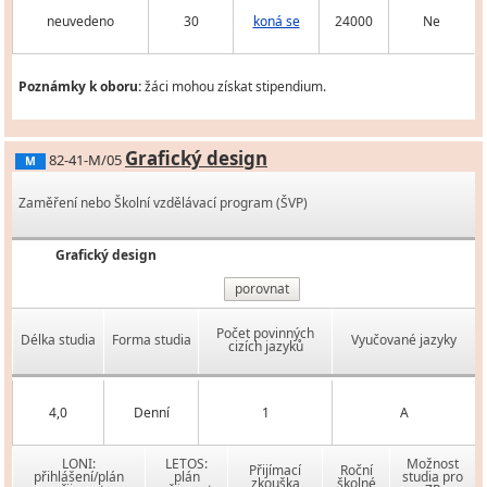
neuvedeno
30
koná se
24000
Ne
Poznámky k oboru:
žáci mohou získat stipendium.
Grafický design
82-41-M/05
M
Zaměření nebo Školní vzdělávací program (ŠVP)
Grafický design
porovnat
Počet povinných
Délka studia
Forma studia
Vyučované jazyky
cizích jazyků
4,0
Denní
1
A
LONI:
LETOS:
Možnost
Přijímací
Roční
přihlášení/plán
plán
studia pro
zkouška
školné