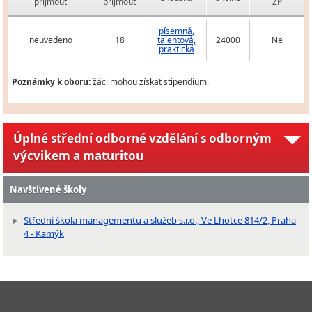
přijmout
přijmout
ZP
písemná,
neuvedeno
18
talentová,
24000
Ne
praktická
Poznámky k oboru:
žáci mohou získat stipendium.
Úplné střední odborné vzdělání s odborným
výcvikem a maturitou
Navštívené školy
Střední škola managementu a služeb s.r.o., Ve Lhotce 814/2, Praha
4 - Kamýk