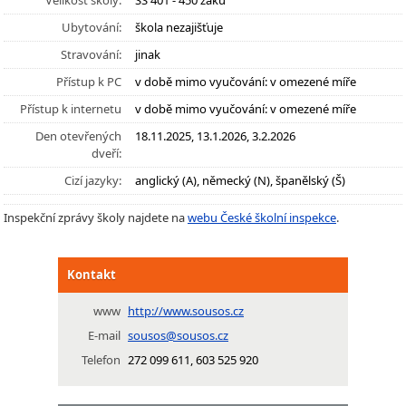
Velikost školy:
SŠ 401 - 450 žáků
Ubytování:
škola nezajišťuje
Stravování:
jinak
Přístup k PC
v době mimo vyučování: v omezené míře
Přístup k internetu
v době mimo vyučování: v omezené míře
Den otevřených
18.11.2025, 13.1.2026, 3.2.2026
dveří:
Cizí jazyky:
anglický (A), německý (N), španělský (Š)
Inspekční zprávy školy najdete na
webu České školní inspekce
.
Kontakt
www
http://www.sousos.cz
E-mail
sousos@sousos.cz
Telefon
272 099 611, 603 525 920