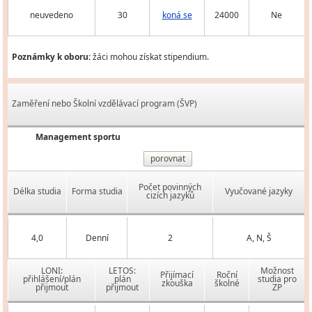
neuvedeno
30
koná se
24000
Ne
Poznámky k oboru:
žáci mohou získat stipendium.
Zaměření nebo Školní vzdělávací program (ŠVP)
Management sportu
porovnat
Počet povinných
Délka studia
Forma studia
Vyučované jazyky
cizích jazyků
4,0
Denní
2
A, N, Š
LONI:
LETOS:
Možnost
Přijímací
Roční
přihlášení/plán
plán
studia pro
zkouška
školné
přijmout
přijmout
ZP