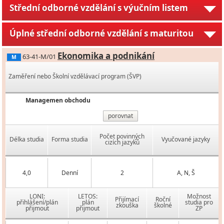
Střední odborné vzdělání s výučním listem
Úplné střední odborné vzdělání s maturitou
Ekonomika a podnikání
63-41-M/01
M
Zaměření nebo Školní vzdělávací program (ŠVP)
Managemen obchodu
porovnat
Počet povinných
Délka studia
Forma studia
Vyučované jazyky
cizích jazyků
4,0
Denní
2
A, N, Š
LONI:
LETOS:
Možnost
Přijímací
Roční
přihlášení/plán
plán
studia pro
zkouška
školné
přijmout
přijmout
ZP