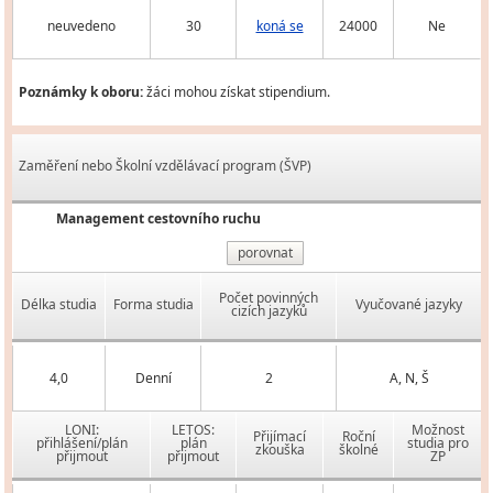
neuvedeno
30
koná se
24000
Ne
Poznámky k oboru:
žáci mohou získat stipendium.
Zaměření nebo Školní vzdělávací program (ŠVP)
Management cestovního ruchu
porovnat
Počet povinných
Délka studia
Forma studia
Vyučované jazyky
cizích jazyků
4,0
Denní
2
A, N, Š
LONI:
LETOS:
Možnost
Přijímací
Roční
přihlášení/plán
plán
studia pro
zkouška
školné
přijmout
přijmout
ZP