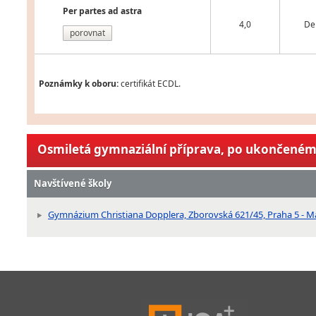
Per partes ad astra
4,0
De
porovnat
Poznámky k oboru:
certifikát ECDL.
Osmiletá gymnaziální příprava, po ukončeném 
Navštívené školy
Gymnázium Christiana Dopplera, Zborovská 621/45, Praha 5 - M