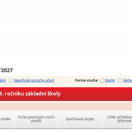
/2027
ální
Specifické poruchy učení
Forma studia
:
Denní
Veče
. ročníku základní školy
Počet povinných cizích
LONI: přihlášen
studia
Vyučované jazyky
jazyků
přijmout