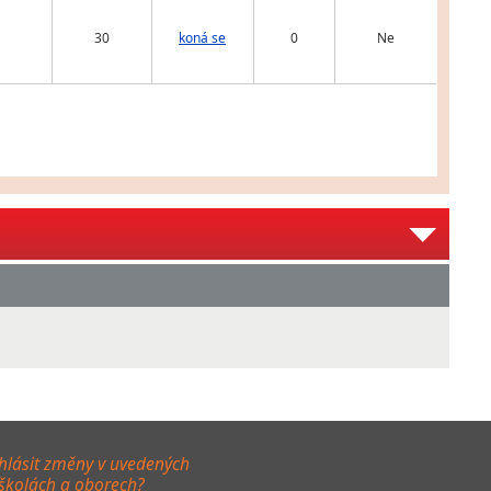
30
koná se
0
Ne
hlásit změny v uvedených
 školách a oborech?