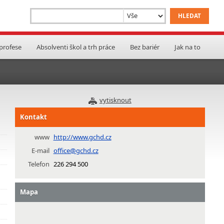
 profese
Absolventi škol a trh práce
Bez bariér
Jak na to
vytisknout
Kontakt
www
http://www.gchd.cz
E-mail
office@gchd.cz
Telefon
226 294 500
Mapa