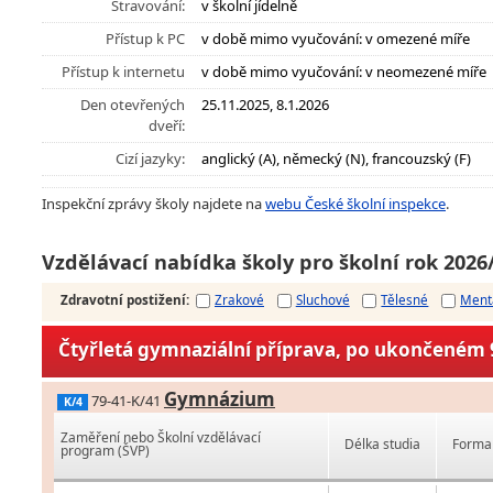
Stravování:
v školní jídelně
Přístup k PC
v době mimo vyučování: v omezené míře
Přístup k internetu
v době mimo vyučování: v neomezené míře
Den otevřených
25.11.2025, 8.1.2026
dveří:
Cizí jazyky:
anglický (A), německý (N), francouzský (F)
Inspekční zprávy školy najdete na
webu České školní inspekce
.
Vzdělávací nabídka školy pro školní rok 2026
Zdravotní postižení
:
Zrakové
Sluchové
Tělesné
Ment
Čtyřletá gymnaziální příprava, po ukončeném 9
Gymnázium
79-41-K/41
K/4
Zaměření nebo Školní vzdělávací
Délka studia
Forma 
program (ŠVP)