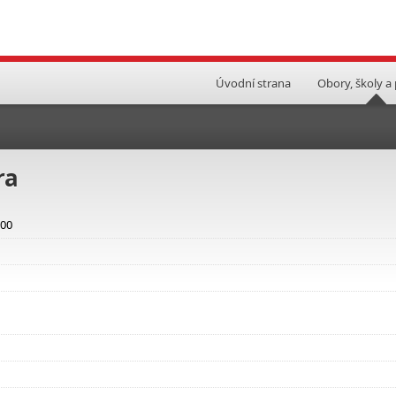
Úvodní strana
Obory, školy a
ra
000