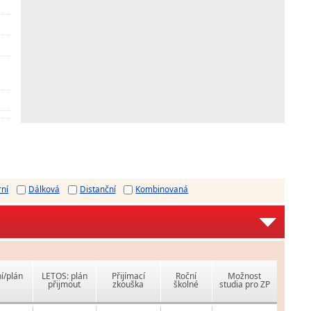
rní
Dálková
Distanční
Kombinovaná
í/plán
LETOS: plán
Přijímací
Roční
Možnost
přijmout
zkouška
školné
studia pro ZP