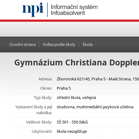
Úvodní strana
Volba podle školy
Škola
Gymnázium Christiana Dopple
Adresa:
Zborovská 621/45, Praha 5 - Malá Strana, 15
Okres:
Praha 5
Typ školy:
střední škola, veřejná
Vybavení školy a její
studovna, multimediální jazyková učebna
nabídka:
Velikost školy:
SŠ 501 - 550 žáků
Ubytování:
škola nezajišťuje