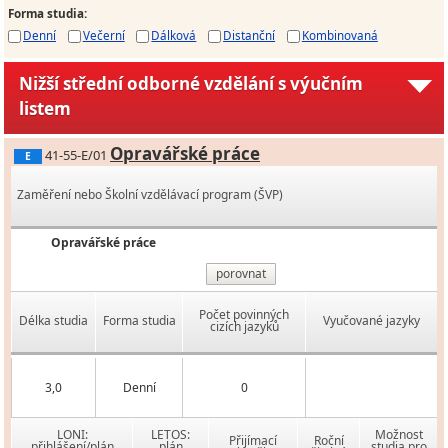
Forma studia
:
Denní
Večerní
Dálková
Distanční
Kombinovaná
Nižší střední odborné vzdělání s výučním
listem
Opravářské práce
41-55-E/01
E
Zaměření nebo Školní vzdělávací program (ŠVP)
Opravářské práce
porovnat
Počet povinných
Délka studia
Forma studia
Vyučované jazyky
cizích jazyků
3,0
Denní
0
LONI:
LETOS:
Možnost
Přijímací
Roční
přihlášení/plán
plán
studia pro