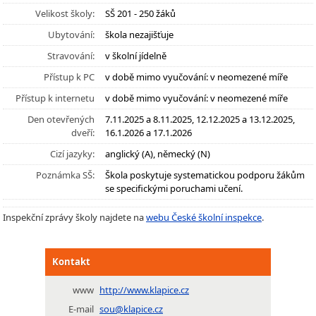
Velikost školy:
SŠ 201 - 250 žáků
Ubytování:
škola nezajišťuje
Stravování:
v školní jídelně
Přístup k PC
v době mimo vyučování: v neomezené míře
Přístup k internetu
v době mimo vyučování: v neomezené míře
Den otevřených
7.11.2025 a 8.11.2025, 12.12.2025 a 13.12.2025,
dveří:
16.1.2026 a 17.1.2026
Cizí jazyky:
anglický (A), německý (N)
Poznámka SŠ:
Škola poskytuje systematickou podporu žákům
se specifickými poruchami učení.
Inspekční zprávy školy najdete na
webu České školní inspekce
.
Kontakt
www
http://www.klapice.cz
E-mail
sou@klapice.cz