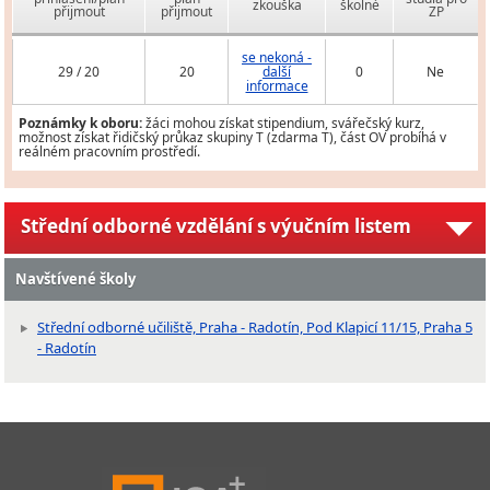
zkouška
školné
přijmout
přijmout
ZP
se nekoná -
29 / 20
20
další
0
Ne
informace
Poznámky k oboru:
žáci mohou získat stipendium, svářečský kurz,
možnost získat řidičský průkaz skupiny T (zdarma T), část OV probíhá v
reálném pracovním prostředí.
Střední odborné vzdělání s výučním listem
Navštívené školy
Střední odborné učiliště, Praha - Radotín, Pod Klapicí 11/15, Praha 5
- Radotín