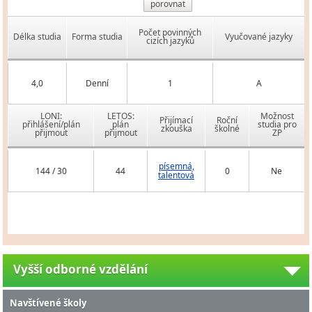
porovnat
Počet povinných
Délka studia
Forma studia
Vyučované jazyky
cizích jazyků
4,0
Denní
1
A
LONI:
LETOS:
Možnost
Přijímací
Roční
přihlášení/plán
plán
studia pro
zkouška
školné
přijmout
přijmout
ZP
písemná,
144 / 30
44
0
Ne
talentová
Vyšší odborné vzdělání
Navštívené školy