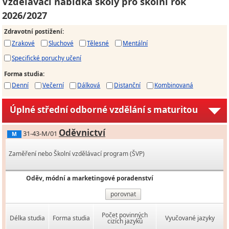
Vzdělávací nabídka školy pro školní rok
2026/2027
Zdravotní postižení
:
Zrakové
Sluchové
Tělesné
Mentální
Specifické poruchy učení
Forma studia
:
Denní
Večerní
Dálková
Distanční
Kombinovaná
Úplné střední odborné vzdělání s maturitou
Oděvnictví
31-43-M/01
M
Zaměření nebo Školní vzdělávací program (ŠVP)
Oděv, módní a marketingové poradenství
porovnat
Počet povinných
Délka studia
Forma studia
Vyučované jazyky
cizích jazyků