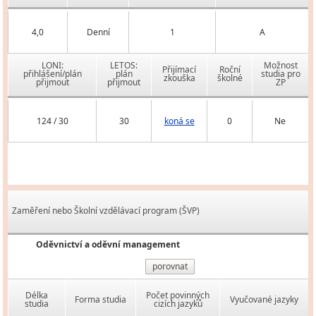
4,0
Denní
1
A
LONI:
LETOS:
Možnost
Přijímací
Roční
přihlášení/plán
plán
studia pro
zkouška
školné
přijmout
přijmout
ZP
124 / 30
30
koná se
0
Ne
Zaměření nebo Školní vzdělávací program (ŠVP)
Oděvnictví a oděvní management
porovnat
Délka
Počet povinných
Forma studia
Vyučované jazyky
studia
cizích jazyků