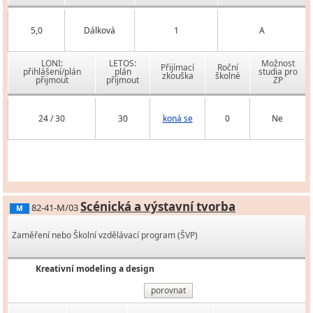
5,0
Dálková
1
A
LONI:
LETOS:
Možnost
Přijímací
Roční
přihlášení/plán
plán
studia pro
zkouška
školné
přijmout
přijmout
ZP
24 / 30
30
koná se
0
Ne
Scénická a výstavní tvorba
82-41-M/03
M
Zaměření nebo Školní vzdělávací program (ŠVP)
Kreativní modeling a design
porovnat