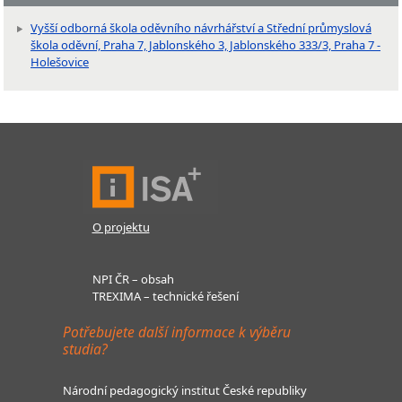
Vyšší odborná škola oděvního návrhářství a Střední průmyslová
škola oděvní, Praha 7, Jablonského 3, Jablonského 333/3, Praha 7 -
Holešovice
O projektu
NPI ČR – obsah
TREXIMA – technické řešení
Potřebujete další informace k výběru
studia?
Národní pedagogický institut České republiky