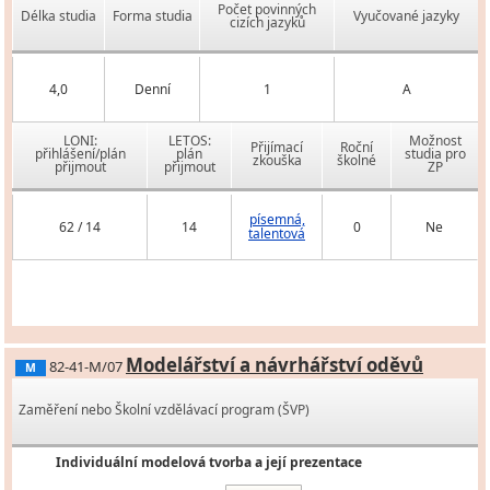
Počet povinných
Délka studia
Forma studia
Vyučované jazyky
cizích jazyků
4,0
Denní
1
A
LONI:
LETOS:
Možnost
Přijímací
Roční
přihlášení/plán
plán
studia pro
zkouška
školné
přijmout
přijmout
ZP
písemná,
62 / 14
14
0
Ne
talentová
Modelářství a návrhářství oděvů
82-41-M/07
M
Zaměření nebo Školní vzdělávací program (ŠVP)
Individuální modelová tvorba a její prezentace