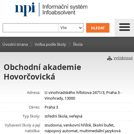
Úvodní strana
Volba podle školy
Škola
vytisknout
Obchodní akademie
Hovorčovická
Adresa:
U vinohradského hřbitova 2471/3, Praha 3 -
Vinohrady, 13000
Okres:
Praha 3
Typ školy:
střední škola, veřejná
Vybavení školy a její
studovna, venkovní hřiště, školní bufet,
nabídka:
nápojový automat, multimediální jazyková