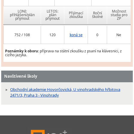
LONI:
LETOS:
Možnost
Přijímací
Roční
přihlášení/plán
plán
studia pro
zkouška
školné
přijmout
přijmout
ZP
752 / 108
120
koná se
0
Ne
Poznámky k oboru:
příprava na státní zkoušku z psaní na klávesnici, z
cizího jazyka.
Navštívené školy
Obchodní akademie Hovorčovická, U vinohradského hřbitova
2471/3, Praha 3 - Vinohrady