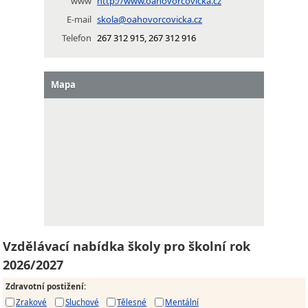
www
http://www.oahovorcovicka.cz
E-mail
skola@oahovorcovicka.cz
Telefon
267 312 915, 267 312 916
Mapa
Vzdělávací nabídka školy pro školní rok
2026/2027
Zdravotní postižení
:
Zrakové
Sluchové
Tělesné
Mentální