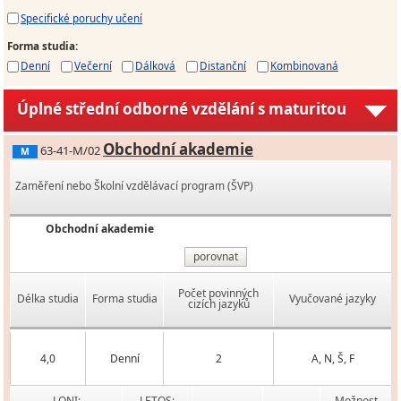
Specifické poruchy učení
Forma studia
:
Denní
Večerní
Dálková
Distanční
Kombinovaná
Úplné střední odborné vzdělání s maturitou
Obchodní akademie
63-41-M/02
M
Zaměření nebo Školní vzdělávací program (ŠVP)
Obchodní akademie
porovnat
Počet povinných
Délka studia
Forma studia
Vyučované jazyky
cizích jazyků
4,0
Denní
2
A, N, Š, F
LONI:
LETOS:
Možnost