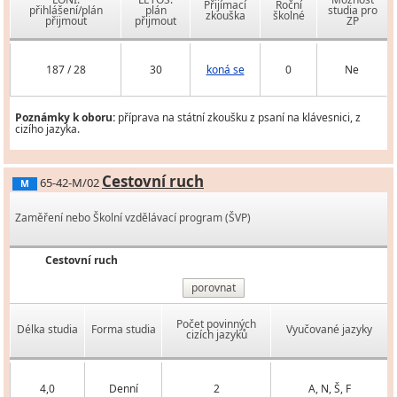
Přijímací
Roční
přihlášení/plán
plán
studia pro
zkouška
školné
přijmout
přijmout
ZP
187 / 28
30
koná se
0
Ne
Poznámky k oboru:
příprava na státní zkoušku z psaní na klávesnici, z
cizího jazyka.
Cestovní ruch
65-42-M/02
M
Zaměření nebo Školní vzdělávací program (ŠVP)
Cestovní ruch
porovnat
Počet povinných
Délka studia
Forma studia
Vyučované jazyky
cizích jazyků
4,0
Denní
2
A, N, Š, F