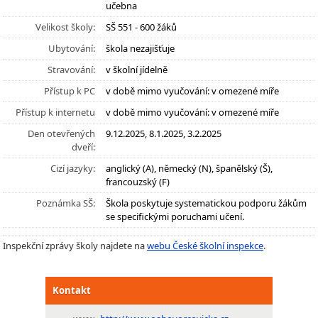
učebna
Velikost školy:
SŠ 551 - 600 žáků
Ubytování:
škola nezajišťuje
Stravování:
v školní jídelně
Přístup k PC
v době mimo vyučování: v omezené míře
Přístup k internetu
v době mimo vyučování: v omezené míře
Den otevřených
9.12.2025, 8.1.2025, 3.2.2025
dveří:
Cizí jazyky:
anglický (A), německý (N), španělský (Š),
francouzský (F)
Poznámka SŠ:
Škola poskytuje systematickou podporu žákům
se specifickými poruchami učení.
Inspekční zprávy školy najdete na
webu České školní inspekce
.
Kontakt