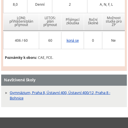
8,0
Denní
2
A, N, F, L
LONI:
LETOS:
Možnost
Přijímací
Roční
přihlášení/plán
plán
studia pro
zkouška
školné
přijmout
přijmout
ZP
406 / 60
60
koná se
0
Ne
Poznámky k oboru:
CAE, FCE.
Navštívené školy
Gymnázium, Praha 8, Ústavní 400, Ústavní 400/12, Praha 8 -
Bohnice