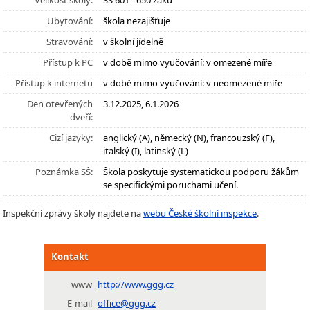
Velikost školy:
SŠ 601 - 650 žáků
Ubytování:
škola nezajišťuje
Stravování:
v školní jídelně
Přístup k PC
v době mimo vyučování: v omezené míře
Přístup k internetu
v době mimo vyučování: v neomezené míře
Den otevřených
3.12.2025, 6.1.2026
dveří:
Cizí jazyky:
anglický (A), německý (N), francouzský (F),
italský (I), latinský (L)
Poznámka SŠ:
Škola poskytuje systematickou podporu žákům
se specifickými poruchami učení.
Inspekční zprávy školy najdete na
webu České školní inspekce
.
Kontakt
www
http://www.ggg.cz
E-mail
office@ggg.cz