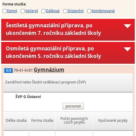
Forma studia
:
Denní
Večerní
Dálková
Distanční
Kombinovaná
Šestiletá gymnaziální příprava, po
ukončeném 7. ročníku základní školy
Osmiletá gymnaziální příprava, po
ukončeném 5. ročníku základní školy
Gymnázium
79-41-K/81
K/8
Zaměření nebo Školní vzdělávací program (ŠVP)
ŠVP G Ústavní
porovnat
Počet povinných
Délka studia
Forma studia
Vyučované jazyky
cizích jazyků