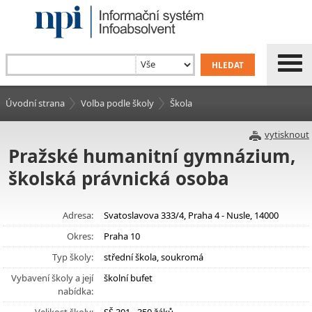
Úvodní strana
Volba podle školy
Škola
vytisknout
Pražské humanitní gymnázium,
školská právnická osoba
Adresa:
Svatoslavova 333/4, Praha 4 - Nusle, 14000
Okres:
Praha 10
Typ školy:
střední škola, soukromá
Vybavení školy a její
školní bufet
nabídka: