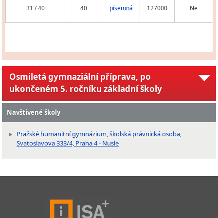
31 / 40
40
písemná
127000
Ne
Osmiletá gymnaziální příprava, po
ukončeném 5. ročníku základní školy
Navštívené školy
Pražské humanitní gymnázium, školská právnická osoba,
Svatoslavova 333/4, Praha 4 - Nusle