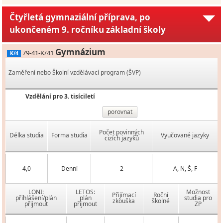
Čtyřletá gymnaziální příprava, po
ukončeném 9. ročníku základní školy
Gymnázium
79-41-K/41
K/4
Zaměření nebo Školní vzdělávací program (ŠVP)
Vzdělání pro 3. tisíciletí
porovnat
Počet povinných
Délka studia
Forma studia
Vyučované jazyky
cizích jazyků
4,0
Denní
2
A, N, Š, F
LONI:
LETOS:
Možnost
Přijímací
Roční
přihlášení/plán
plán
studia pro
zkouška
školné
přijmout
přijmout
ZP