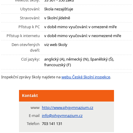
Velikost školy:
SŠ 301 - 350 žáků
Ubytování:
škola nezajišťuje
Stravování:
v školní jídelně
Přístup k PC
v době mimo vyučování: v omezené míře
Přístup k internetu
v době mimo vyučování: v neomezené míře
Den otevřených
viz web školy
dveří:
Cizí jazyky:
anglický (A), německý (N), španělský (Š),
francouzský (F)
Inspekční zprávy školy najdete na
webu České školní inspekce
.
Kontakt
www
http://www.phgymnazium.cz
E-mail
info@phgymnazium.cz
Telefon
703 141 131