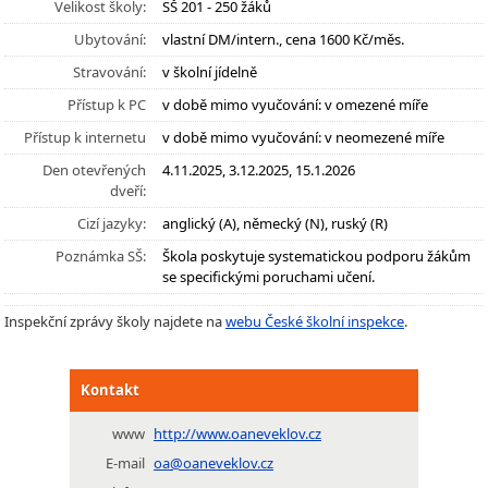
Velikost školy:
SŠ 201 - 250 žáků
Ubytování:
vlastní DM/intern., cena 1600 Kč/měs.
Stravování:
v školní jídelně
Přístup k PC
v době mimo vyučování: v omezené míře
Přístup k internetu
v době mimo vyučování: v neomezené míře
Den otevřených
4.11.2025, 3.12.2025, 15.1.2026
dveří:
Cizí jazyky:
anglický (A), německý (N), ruský (R)
Poznámka SŠ:
Škola poskytuje systematickou podporu žákům
se specifickými poruchami učení.
Inspekční zprávy školy najdete na
webu České školní inspekce
.
Kontakt
www
http://www.oaneveklov.cz
E-mail
oa@oaneveklov.cz