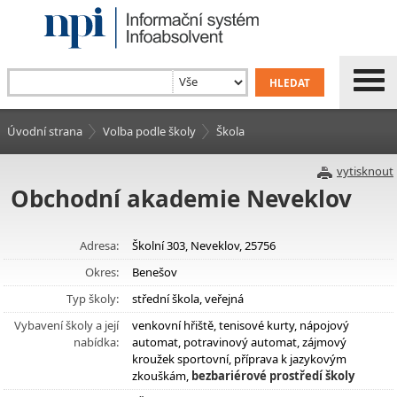
Úvodní strana
Volba podle školy
Škola
vytisknout
Obchodní akademie Neveklov
Adresa:
Školní 303, Neveklov, 25756
Okres:
Benešov
Typ školy:
střední škola, veřejná
Vybavení školy a její
venkovní hřiště, tenisové kurty, nápojový
nabídka:
automat, potravinový automat, zájmový
kroužek sportovní, příprava k jazykovým
zkouškám,
bezbariérové prostředí školy