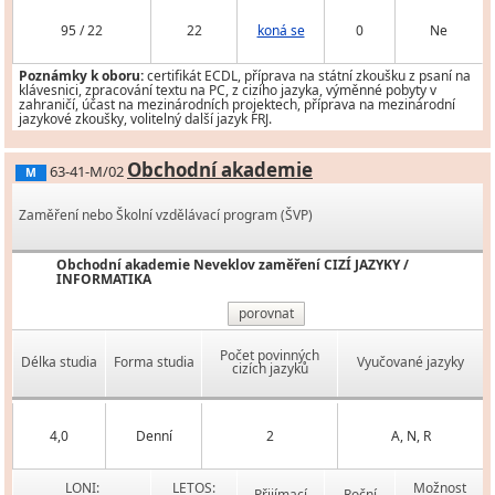
95 / 22
22
koná se
0
Ne
Poznámky k oboru:
certifikát ECDL, příprava na státní zkoušku z psaní na
klávesnici, zpracování textu na PC, z cizího jazyka, výměnné pobyty v
zahraničí, účast na mezinárodních projektech, příprava na mezinárodní
jazykové zkoušky, volitelný další jazyk FRJ.
Obchodní akademie
63-41-M/02
M
Zaměření nebo Školní vzdělávací program (ŠVP)
Obchodní akademie Neveklov zaměření CIZÍ JAZYKY /
INFORMATIKA
porovnat
Počet povinných
Délka studia
Forma studia
Vyučované jazyky
cizích jazyků
4,0
Denní
2
A, N, R
LONI:
LETOS:
Možnost
Přijímací
Roční