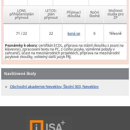
LONI:
LETOS:
Možnost
Přijímací
Roční
přihlášení/plán
plán
studia pro
zkouška
školné
přijmout
přijmout
ZP
71 / 22
22
koná se
0
Tělesně
Poznámky k oboru:
certifikát ECDL, příprava na státní zkoušku z psaní na
klávesnici, zpracování textu na PC, z cizího jazyka, výměnné pobyty v
zahraničí, účast na mezinárodních projektech, příprava na mezinárodní
jazykové zkoušky, volitelný další jazyk FRJ.
Navštívené školy
Obchodní akademie Neveklov, Školní 303, Neveklov