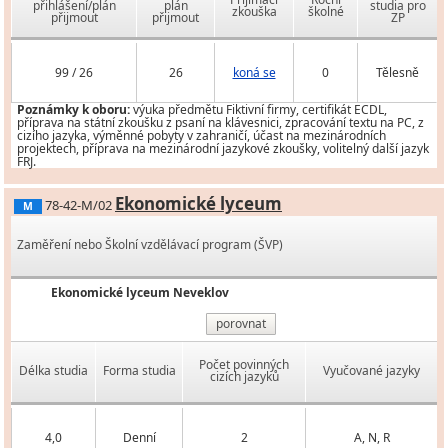
přihlášení/plán
plán
studia pro
zkouška
školné
přijmout
přijmout
ZP
99 / 26
26
koná se
0
Tělesně
Poznámky k oboru:
výuka předmětu Fiktivní firmy, certifikát ECDL,
příprava na státní zkoušku z psaní na klávesnici, zpracování textu na PC, z
cizího jazyka, výměnné pobyty v zahraničí, účast na mezinárodních
projektech, příprava na mezinárodní jazykové zkoušky, volitelný další jazyk
FRJ.
Ekonomické lyceum
78-42-M/02
M
Zaměření nebo Školní vzdělávací program (ŠVP)
Ekonomické lyceum Neveklov
porovnat
Počet povinných
Délka studia
Forma studia
Vyučované jazyky
cizích jazyků
4,0
Denní
2
A, N, R