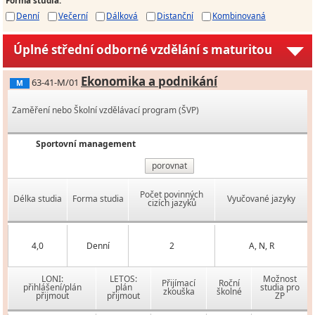
Denní
Večerní
Dálková
Distanční
Kombinovaná
Úplné střední odborné vzdělání s maturitou
Ekonomika a podnikání
63-41-M/01
M
Zaměření nebo Školní vzdělávací program (ŠVP)
Sportovní management
porovnat
Počet povinných
Délka studia
Forma studia
Vyučované jazyky
cizích jazyků
4,0
Denní
2
A, N, R
LONI:
LETOS:
Možnost
Přijímací
Roční
přihlášení/plán
plán
studia pro
zkouška
školné
přijmout
přijmout
ZP