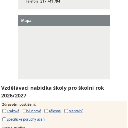
Telefon
317 741 794
Mapa
Vzdělávací nabídka školy pro školní rok
2026/2027
Zdravotní postižení
:
Zrakové
Sluchové
Tělesné
Mentální
Specifické poruchy učení
Forma studia
: