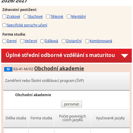
2026/2027
Zdravotní postižení
:
Zrakové
Sluchové
Tělesné
Mentální
Specifické poruchy učení
Forma studia
:
Denní
Večerní
Dálková
Distanční
Kombinovaná
Úplné střední odborné vzdělání s maturitou
Obchodní akademie
63-41-M/02
M
Zaměření nebo Školní vzdělávací program (ŠVP)
Obchodní akademie
porovnat
Počet povinných
Délka studia
Forma studia
Vyučované jazyky
cizích jazyků