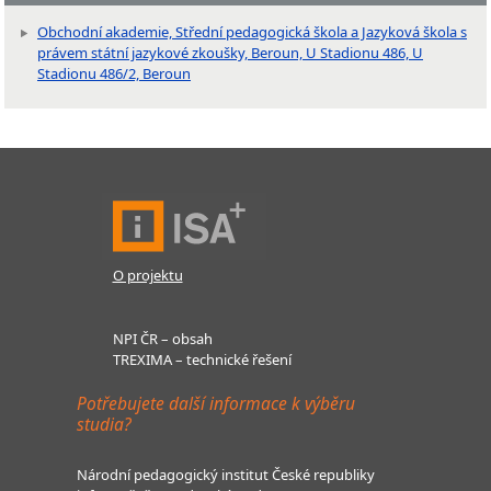
Obchodní akademie, Střední pedagogická škola a Jazyková škola s
právem státní jazykové zkoušky, Beroun, U Stadionu 486, U
Stadionu 486/2, Beroun
O projektu
NPI ČR – obsah
TREXIMA – technické řešení
Potřebujete další informace k výběru
studia?
Národní pedagogický institut České republiky