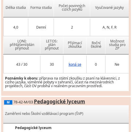
Počet povinných
Délka studia
Forma studia
Vyučované jazyky
cizích jazyků
4,0
Denní
2
A, N, F, R
LONI:
LETOS:
Možnost
Přijímací
Roční
přihlášení/plán
plán
studia pro
zkouška
školné
přijmout
přijmout
ZP
43 / 30
30
koná se
0
Ne
Poznámky k oboru:
příprava na státní zkoušku z psaní na klávesnici, z
cizího jazyka, výměnné pobyty v zahraničí, účast na mezinárodních
projektech, část OV probíhá v reálném pracovním prostředí.
Pedagogické lyceum
78-42-M/03
M
Zaměření nebo Školní vzdělávací program (ŠVP)
Pedagogické lyceum