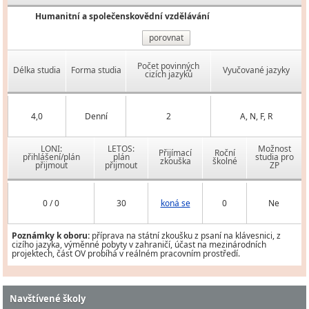
Humanitní a společenskovědní vzdělávání
porovnat
Počet povinných
Délka studia
Forma studia
Vyučované jazyky
cizích jazyků
4,0
Denní
2
A, N, F, R
LONI:
LETOS:
Možnost
Přijímací
Roční
přihlášení/plán
plán
studia pro
zkouška
školné
přijmout
přijmout
ZP
0 / 0
30
koná se
0
Ne
Poznámky k oboru:
příprava na státní zkoušku z psaní na klávesnici, z
cizího jazyka, výměnné pobyty v zahraničí, účast na mezinárodních
projektech, část OV probíhá v reálném pracovním prostředí.
Navštívené školy