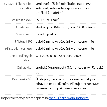
Vybavení školy a její
venkovní hřiště, školní bufet, nápojový
nabídka:
automat, autoškola, zájmový kroužek
umělecký, hudební
Velikost školy:
SŠ 901 - 951 žáků
Ubytování:
vlastní i jiný DM/intern., cena 1250 Kč/měs.
Stravování:
v školní jídelně
Přístup k PC
v době mimo vyučování: v omezené míře
Přístup k internetu
v době mimo vyučování: v omezené míře
Den otevřených
7.11.2025, 09.01.2026, 24.01.2026
dveří:
Cizí jazyky:
anglický (A), německý (N), francouzský (F), ruský
(R)
Poznámka SŠ:
Škola je vybavena pomůckami pro žáky se
zdravotním postižením. Plánujeme: 7842M08
Lyceum (režim pokusného ověřování).
Inspekční zprávy školy najdete na
webu České školní inspekce
.