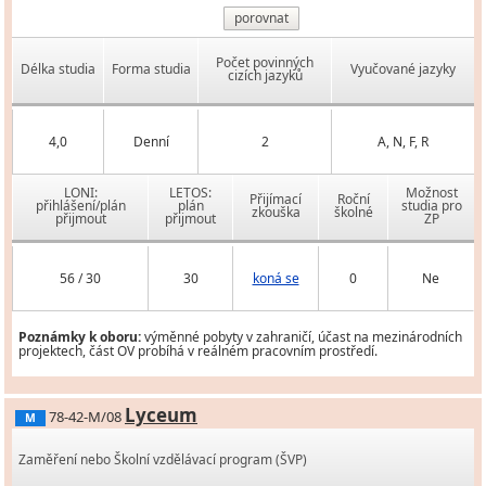
porovnat
Počet povinných
Délka studia
Forma studia
Vyučované jazyky
cizích jazyků
4,0
Denní
2
A, N, F, R
LONI:
LETOS:
Možnost
Přijímací
Roční
přihlášení/plán
plán
studia pro
zkouška
školné
přijmout
přijmout
ZP
56 / 30
30
koná se
0
Ne
Poznámky k oboru:
výměnné pobyty v zahraničí, účast na mezinárodních
projektech, část OV probíhá v reálném pracovním prostředí.
Lyceum
78-42-M/08
M
Zaměření nebo Školní vzdělávací program (ŠVP)