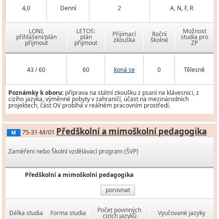
4,0
Denní
2
A, N, F, R
LONI:
LETOS:
Možnost
Přijímací
Roční
přihlášení/plán
plán
studia pro
zkouška
školné
přijmout
přijmout
ZP
43 / 60
60
koná se
0
Tělesně
Poznámky k oboru:
příprava na státní zkoušku z psaní na klávesnici, z
cizího jazyka, výměnné pobyty v zahraničí, účast na mezinárodních
projektech, část OV probíhá v reálném pracovním prostředí.
Předškolní a mimoškolní pedagogika
75-31-M/01
M
Zaměření nebo Školní vzdělávací program (ŠVP)
Předškolní a mimoškolní pedagogika
porovnat
Počet povinných
Délka studia
Forma studia
Vyučované jazyky
cizích jazyků