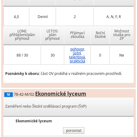
4,0
Denní
2
A, N, F, R
LONI:
LETOS:
Možnost
Přijímací
Roční
přihlášení/plán
plán
studia pro
zkouška
školné
přijmout
přijmout
ZP
pohovor,
ústní,
88 / 30
30
0
Ne
talentová,
praktická
Poznámky k oboru:
část OV probíhá v reálném pracovním prostředí.
Ekonomické lyceum
78-42-M/02
M
Zaměření nebo Školní vzdělávací program (ŠVP)
Ekonomické lyceum
porovnat