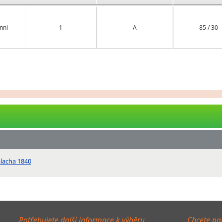
nní
1
A
85 / 30
alacha 1840
Potřebujete další informace k výběru
Chcete na