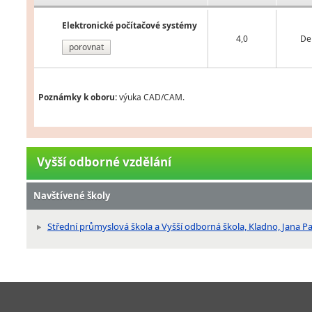
Elektronické počítačové systémy
4,0
De
porovnat
Poznámky k oboru:
výuka CAD/CAM.
Vyšší odborné vzdělání
Navštívené školy
Střední průmyslová škola a Vyšší odborná škola, Kladno, Jana P