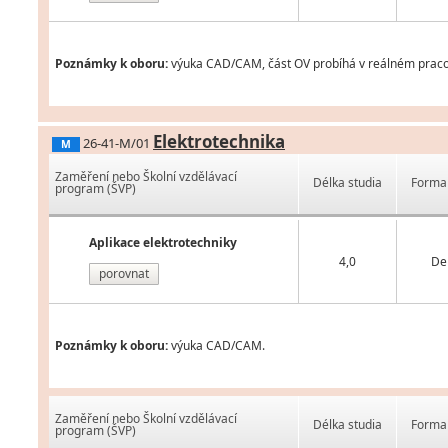
Poznámky k oboru:
výuka CAD/CAM, část OV probíhá v reálném praco
Elektrotechnika
26-41-M/01
M
Zaměření nebo Školní vzdělávací
Délka studia
Forma 
program (ŠVP)
Aplikace elektrotechniky
4,0
De
porovnat
Poznámky k oboru:
výuka CAD/CAM.
Zaměření nebo Školní vzdělávací
Délka studia
Forma 
program (ŠVP)