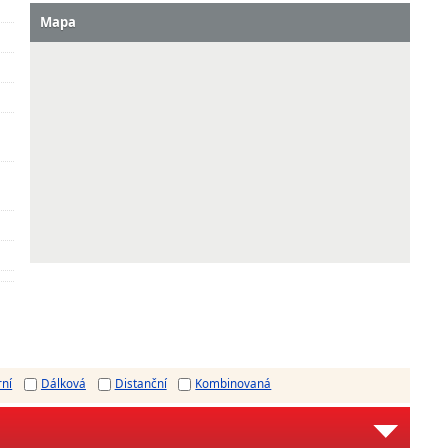
Mapa
rní
Dálková
Distanční
Kombinovaná