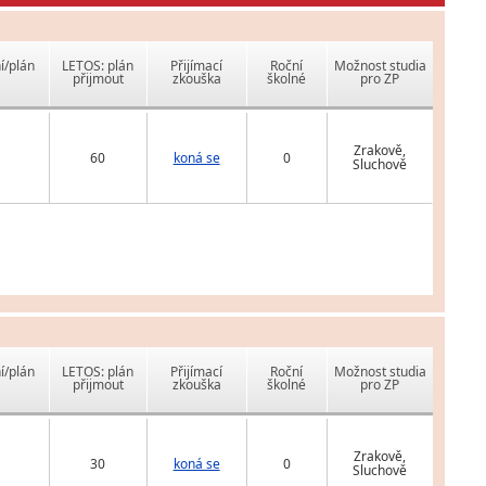
í/plán
LETOS: plán
Přijímací
Roční
Možnost studia
přijmout
zkouška
školné
pro ZP
Zrakově,
60
koná se
0
Sluchově
í/plán
LETOS: plán
Přijímací
Roční
Možnost studia
přijmout
zkouška
školné
pro ZP
Zrakově,
30
koná se
0
Sluchově