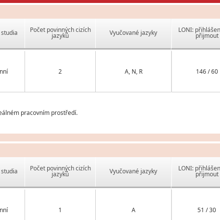
Počet povinných cizích
LONI: přihlášen
studia
Vyučované jazyky
jazyků
přijmout
nní
2
A, N, R
146 / 60
reálném pracovním prostředí.
Počet povinných cizích
LONI: přihlášen
studia
Vyučované jazyky
jazyků
přijmout
nní
1
A
51 / 30