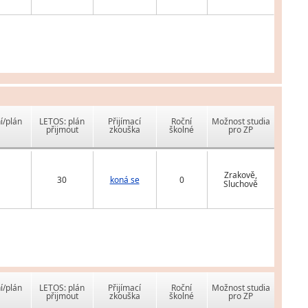
í/plán
LETOS: plán
Přijímací
Roční
Možnost studia
přijmout
zkouška
školné
pro ZP
Zrakově,
30
koná se
0
Sluchově
í/plán
LETOS: plán
Přijímací
Roční
Možnost studia
přijmout
zkouška
školné
pro ZP