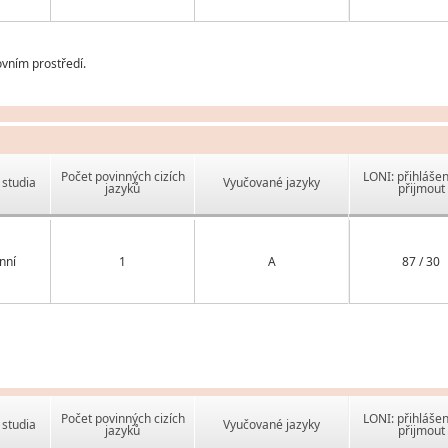
vním prostředí.
Počet povinných cizích
LONI: přihlášen
studia
Vyučované jazyky
jazyků
přijmout
nní
1
A
87 / 30
Počet povinných cizích
LONI: přihlášen
studia
Vyučované jazyky
jazyků
přijmout