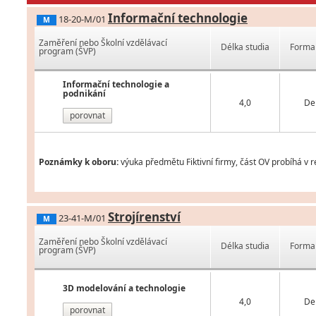
Informační technologie
18-20-M/01
M
Zaměření nebo Školní vzdělávací
Délka studia
Forma 
program (ŠVP)
Informační technologie a
podnikání
4,0
De
porovnat
Poznámky k oboru:
výuka předmětu Fiktivní firmy, část OV probíhá v 
Strojírenství
23-41-M/01
M
Zaměření nebo Školní vzdělávací
Délka studia
Forma 
program (ŠVP)
3D modelování a technologie
4,0
De
porovnat