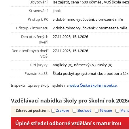
Ubytování:
lze zajistit, cena 1600 Kč/měs., VOŠ škola neza
Stravování:
jinak
Přístup k PC
v době mimo vyučování: v omezené míře
Přístup k internetu
v době mimo vyučování: v neomezené míře
Den otevřených
27.11.2025, 15.1.2026
dveří:
Den otevřených dveří
27.11.2025, 15.1.2026
VOŠ:
Cizí jazyky:
anglický (A), německý (N), ruský (R)
Poznámka SŠ:
Škola poskytuje systematickou podporu žák
Inspekční zprávy školy najdete na
webu České školní inspekce
.
Vzdělávací nabídka školy pro školní rok 2026
Zdravotní postižení
:
Zrakové
Sluchové
Tělesné
Ment
Úplné střední odborné vzdělání s maturitou