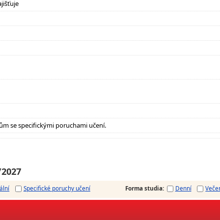
jišťuje
ům se specifickými poruchami učení.
/2027
ální
Specifické poruchy učení
Forma studia
:
Denní
Veče