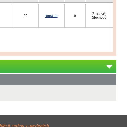
Zrakově,
30
koná se
0
Sluchově
hlásit změny v uvedených