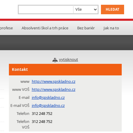
 profese
Absolventi škol a trh práce
Bez bariér
Jak na to
vytisknout
Kontakt
www
http://www.spskladno.cz
www VOŠ
http://www.spskladno.cz
E-mail
info@spskladno.cz
E-mail VOŠ
info@spskladno.cz
Telefon
312 248 752
Telefon
312 248 752
VOŠ