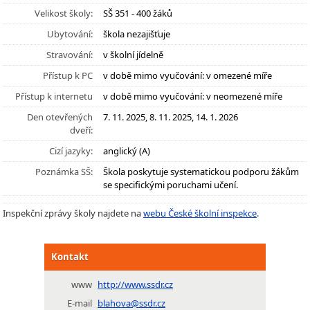
Velikost školy:
SŠ 351 - 400 žáků
Ubytování:
škola nezajišťuje
Stravování:
v školní jídelně
Přístup k PC
v době mimo vyučování: v omezené míře
Přístup k internetu
v době mimo vyučování: v neomezené míře
Den otevřených
7. 11. 2025, 8. 11. 2025, 14. 1. 2026
dveří:
Cizí jazyky:
anglický (A)
Poznámka SŠ:
Škola poskytuje systematickou podporu žákům
se specifickými poruchami učení.
Inspekční zprávy školy najdete na
webu České školní inspekce
.
Kontakt
www
http://www.ssdr.cz
E-mail
blahova@ssdr.cz