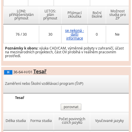
LONI:
LETOS:
Možnost
Přijímací
Roční
přihlášení/plán
plán
studia pro
zkouška
školné
přijmout
přijmout
ZP
se nekoná -
76 / 30
30
další
0
Ne
informace
Poznámky k oboru:
výuka CAD/CAM, výměnné pobyty v zahraničí, účast
na mezinárodních projektech, část OV probíhá v reálném pracovním
prostředí.
Tesař
36-64-H/01
H
Zaměření nebo Školní vzdělávací program (ŠVP)
Tesař
porovnat
Počet povinných
Délka studia
Forma studia
Vyučované jazyky
cizích jazyků