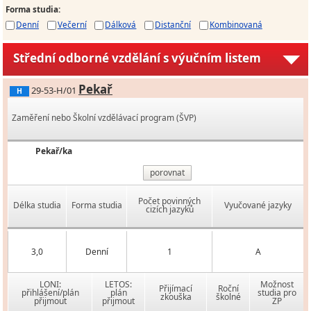
Forma studia
:
Denní
Večerní
Dálková
Distanční
Kombinovaná
Střední odborné vzdělání s výučním listem
Pekař
29-53-H/01
H
Zaměření nebo Školní vzdělávací program (ŠVP)
Pekař/ka
porovnat
Počet povinných
Délka studia
Forma studia
Vyučované jazyky
cizích jazyků
3,0
Denní
1
A
LONI:
LETOS:
Možnost
Přijímací
Roční
přihlášení/plán
plán
studia pro
zkouška
školné
přijmout
přijmout
ZP