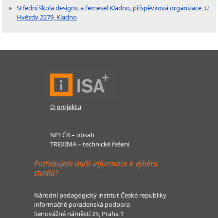
Střední škola designu a řemesel Kladno, příspěvková organizace, U
Hvězdy 2279, Kladno
O projektu
NPI ČR – obsah
TREXIMA – technické řešení
Potřebujete další informace k výběru
studia?
Národní pedagogický institut České republiky
informačně poradenská podpora
Senovážné náměstí 25, Praha 1