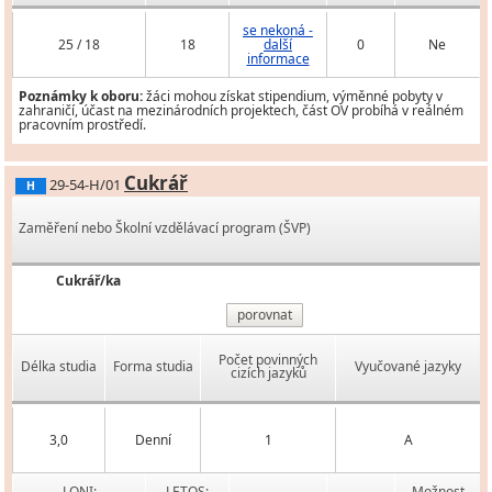
se nekoná -
25 / 18
18
další
0
Ne
informace
Poznámky k oboru:
žáci mohou získat stipendium, výměnné pobyty v
zahraničí, účast na mezinárodních projektech, část OV probíhá v reálném
pracovním prostředí.
Cukrář
29-54-H/01
H
Zaměření nebo Školní vzdělávací program (ŠVP)
Cukrář/ka
porovnat
Počet povinných
Délka studia
Forma studia
Vyučované jazyky
cizích jazyků
3,0
Denní
1
A
LONI:
LETOS:
Možnost