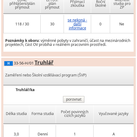
Přijímací
Roční
přihlášení/plán
plán
studia pro
zkouška
školné
přijmout
přijmout
ZP
se nekoná -
118 / 30
30
další
0
Ne
informace
Poznámky k oboru:
výměnné pobyty v zahraničí, účast na mezinárodních
projektech, část OV probíhá v reálném pracovním prostředí.
Truhlář
33-56-H/01
H
Zaměření nebo Školní vzdělávací program (ŠVP)
Truhlář/ka
porovnat
Počet povinných
Délka studia
Forma studia
Vyučované jazyky
cizích jazyků
3,0
Denní
1
A