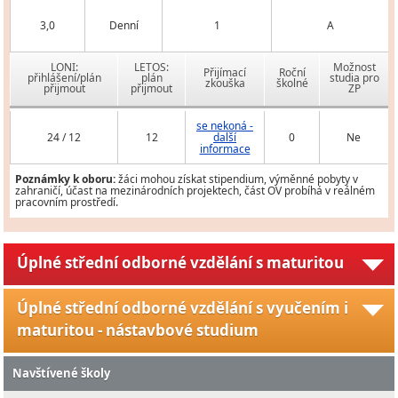
3,0
Denní
1
A
LONI:
LETOS:
Možnost
Přijímací
Roční
přihlášení/plán
plán
studia pro
zkouška
školné
přijmout
přijmout
ZP
se nekoná -
24 / 12
12
další
0
Ne
informace
Poznámky k oboru:
žáci mohou získat stipendium, výměnné pobyty v
zahraničí, účast na mezinárodních projektech, část OV probíhá v reálném
pracovním prostředí.
Úplné střední odborné vzdělání s maturitou
Úplné střední odborné vzdělání s vyučením i
maturitou - nástavbové studium
Navštívené školy