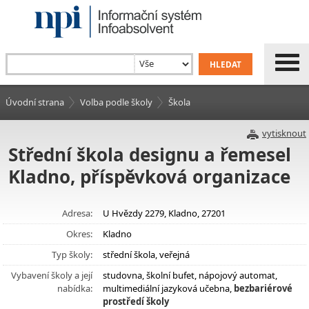
Úvodní strana
Volba podle školy
Škola
vytisknout
Střední škola designu a řemesel
Kladno, příspěvková organizace
Adresa:
U Hvězdy 2279, Kladno, 27201
Okres:
Kladno
Typ školy:
střední škola, veřejná
Vybavení školy a její
studovna, školní bufet, nápojový automat,
nabídka:
multimediální jazyková učebna,
bezbariérové
prostředí školy