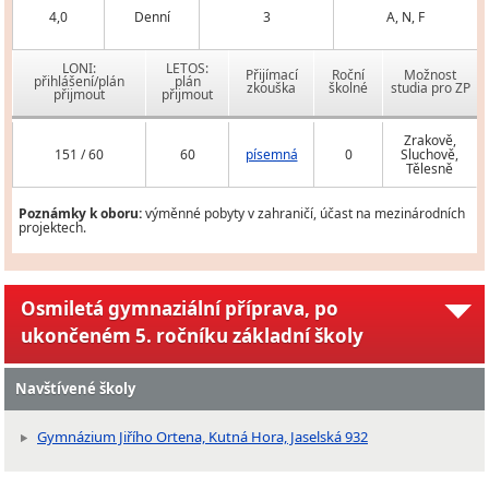
4,0
Denní
3
A, N, F
LONI:
LETOS:
Přijímací
Roční
Možnost
přihlášení/plán
plán
zkouška
školné
studia pro ZP
přijmout
přijmout
Zrakově,
151 / 60
60
písemná
0
Sluchově,
Tělesně
Poznámky k oboru:
výměnné pobyty v zahraničí, účast na mezinárodních
projektech.
Osmiletá gymnaziální příprava, po
ukončeném 5. ročníku základní školy
Navštívené školy
Gymnázium Jiřího Ortena, Kutná Hora, Jaselská 932