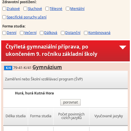
Zdravotní postižení
:
Zrakové
Sluchové
Tělesné
Mentální
Specifické poruchy učení
Forma studia
:
Denní
Večerní
Dálková
Distanční
Kombinovaná
Čtyřletá gymnaziální příprava, po
ukončeném 9. ročníku základní školy
Gymnázium
79-41-K/41
K/4
Zaměření nebo Školní vzdělávací program (ŠVP)
Hurá, hurá Kutná Hora
porovnat
Počet povinných
Délka studia
Forma studia
Vyučované jazyky
cizích jazyků