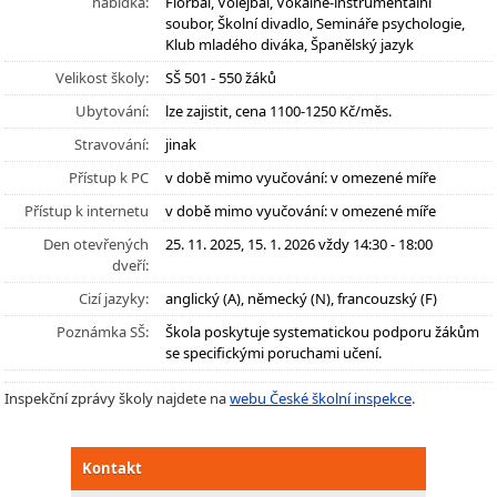
nabídka:
Florbal, Volejbal, Vokálně-instrumentální
soubor, Školní divadlo, Semináře psychologie,
Klub mladého diváka, Španělský jazyk
Velikost školy:
SŠ 501 - 550 žáků
Ubytování:
lze zajistit, cena 1100-1250 Kč/měs.
Stravování:
jinak
Přístup k PC
v době mimo vyučování: v omezené míře
Přístup k internetu
v době mimo vyučování: v omezené míře
Den otevřených
25. 11. 2025, 15. 1. 2026 vždy 14:30 - 18:00
dveří:
Cizí jazyky:
anglický (A), německý (N), francouzský (F)
Poznámka SŠ:
Škola poskytuje systematickou podporu žákům
se specifickými poruchami učení.
Inspekční zprávy školy najdete na
webu České školní inspekce
.
Kontakt