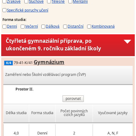
Zrakové
Sluchové
Tělesné
Mentální
Specifické poruchy učení
Forma studia
:
Denní
Večerní
Dálková
Distanční
Kombinovaná
Čtyřletá gymnaziální příprava, po
ukončeném 9. ročníku základní školy
Gymnázium
79-41-K/41
K/4
Zaměření nebo Školní vzdělávací program (ŠVP)
Prostor II.
porovnat
Počet povinných
Délka studia
Forma studia
Vyučované jazyky
cizích jazyků
4,0
Denní
2
A, N, F