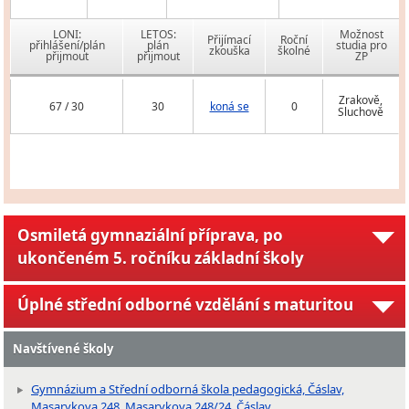
LONI:
LETOS:
Možnost
Přijímací
Roční
přihlášení/plán
plán
studia pro
zkouška
školné
přijmout
přijmout
ZP
Zrakově,
67 / 30
30
koná se
0
Sluchově
Osmiletá gymnaziální příprava, po
ukončeném 5. ročníku základní školy
Úplné střední odborné vzdělání s maturitou
Navštívené školy
Gymnázium a Střední odborná škola pedagogická, Čáslav,
Masarykova 248, Masarykova 248/24, Čáslav