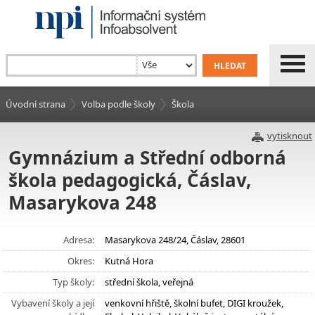
Úvodní strana
Volba podle školy
Škola
vytisknout
Gymnázium a Střední odborná
škola pedagogická, Čáslav,
Masarykova 248
Adresa:
Masarykova 248/24, Čáslav, 28601
Okres:
Kutná Hora
Typ školy:
střední škola, veřejná
Vybavení školy a její
venkovní hřiště, školní bufet, DIGI kroužek,