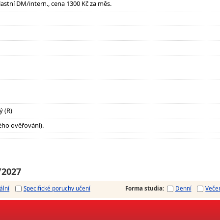
lastní DM/intern., cena 1300 Kč za měs.
ý (R)
ho ověřování).
/2027
ální
Specifické poruchy učení
Forma studia
:
Denní
Veče