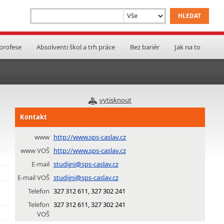
 profese
Absolventi škol a trh práce
Bez bariér
Jak na to
vytisknout
Kontakt
www
http://www.sps-caslav.cz
www VOŠ
http://www.sps-caslav.cz
E-mail
studijni@sps-caslav.cz
E-mail VOŠ
studijni@sps-caslav.cz
Telefon
327 312 611, 327 302 241
Telefon
327 312 611, 327 302 241
VOŠ