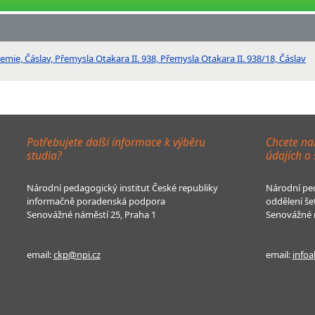
ie, Čáslav, Přemysla Otakara II. 938, Přemysla Otakara II. 938/18, Čáslav
Potřebujete další informace k výběru
Chcete na
studia?
údajích o
Národní pedagogický institut České republiky
Národní ped
informačně poradenská podpora
oddělení še
Senovážné náměstí 25, Praha 1
Senovážné n
email:
ckp@npi.cz
email:
infoa