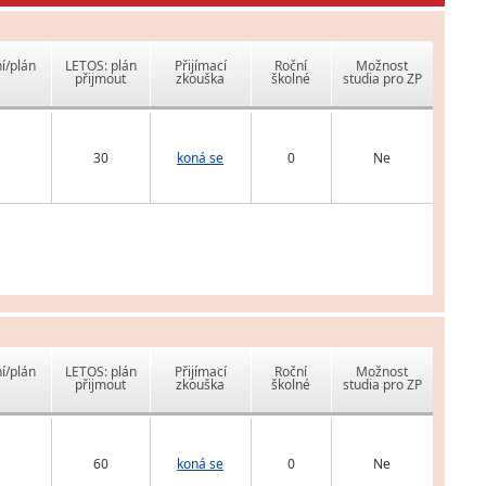
í/plán
LETOS: plán
Přijímací
Roční
Možnost
přijmout
zkouška
školné
studia pro ZP
30
koná se
0
Ne
í/plán
LETOS: plán
Přijímací
Roční
Možnost
přijmout
zkouška
školné
studia pro ZP
60
koná se
0
Ne