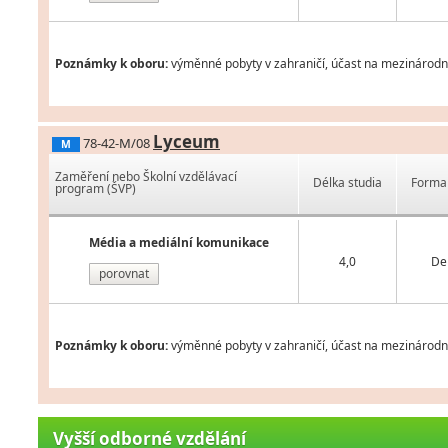
Poznámky k oboru:
výměnné pobyty v zahraničí, účast na mezinárodní
Lyceum
78-42-M/08
M
Zaměření nebo Školní vzdělávací
Délka studia
Forma 
program (ŠVP)
Média a mediální komunikace
4,0
De
porovnat
Poznámky k oboru:
výměnné pobyty v zahraničí, účast na mezinárodní
Vyšší odborné vzdělání