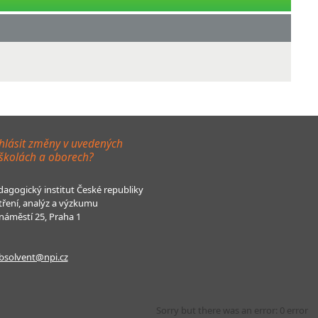
hlásit změny v uvedených
 školách a oborech?
agogický institut České republiky
tření, analýz a výzkumu
áměstí 25, Praha 1
bsolvent@npi.cz
Sorry but there was an error: 0 error