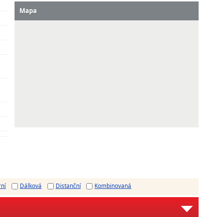
Mapa
rní
Dálková
Distanční
Kombinovaná