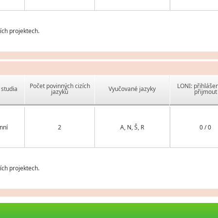
ch projektech.
Počet povinných cizích
LONI: přihlášen
studia
Vyučované jazyky
jazyků
přijmout
nní
2
A, N, Š, R
0 / 0
ch projektech.