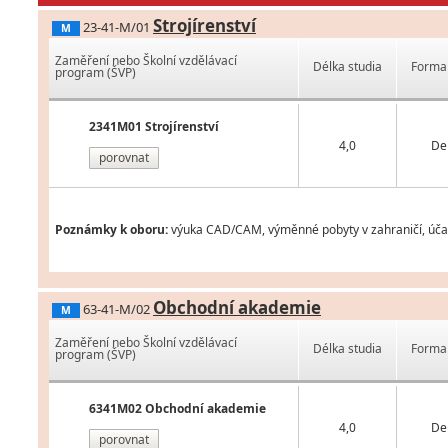
Strojírenství
23-41-M/01
M
Zaměření nebo Školní vzdělávací
Délka studia
Forma 
program (ŠVP)
2341M01 Strojírenství
4,0
De
porovnat
Poznámky k oboru:
výuka CAD/CAM, výměnné pobyty v zahraničí, účas
Obchodní akademie
63-41-M/02
M
Zaměření nebo Školní vzdělávací
Délka studia
Forma 
program (ŠVP)
6341M02 Obchodní akademie
4,0
De
porovnat