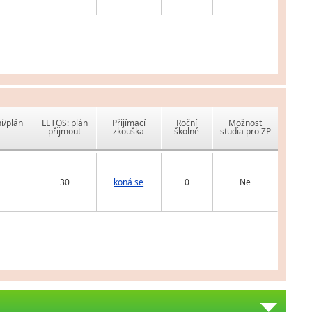
í/plán
LETOS: plán
Přijímací
Roční
Možnost
přijmout
zkouška
školné
studia pro ZP
30
koná se
0
Ne