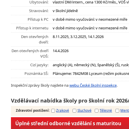
Ubytování:
vlastní DM/intern., cena 1300 Kč/měs., VOŠ v
Stravování:
v školní jídelně
Přístup k PC
v době mimo vyučování: v neomezené míře
Přístup k internetu
v době mimo vyučování: v neomezené míře
Den otevřených
8.11.2025, 3.12.2025, 14.1.2026
dveří:
Den otevřených dveří
14.4.2026
VOŠ:
Cizí jazyky:
anglický (A), německý (N), španělský (Š), rusk
Poznámka SŠ:
Plánujeme: 7842M08 Lyceum (režim pokusné
Inspekční zprávy školy najdete na
webu České školní inspekce
.
Vzdělávací nabídka školy pro školní rok 2026
Zdravotní postižení
:
Zrakové
Sluchové
Tělesné
Ment
Úplné střední odborné vzdělání s maturitou