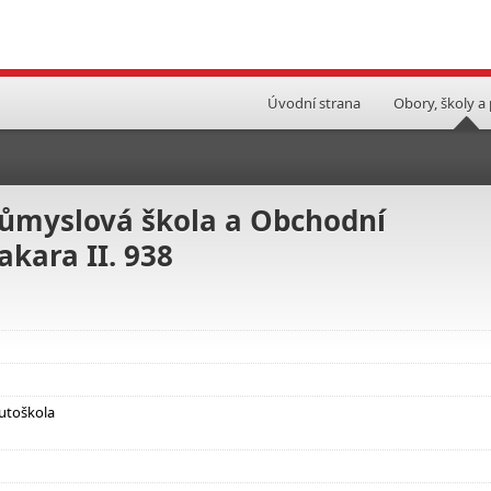
Úvodní strana
Obory, školy a
průmyslová škola a Obchodní
kara II. 938
autoškola