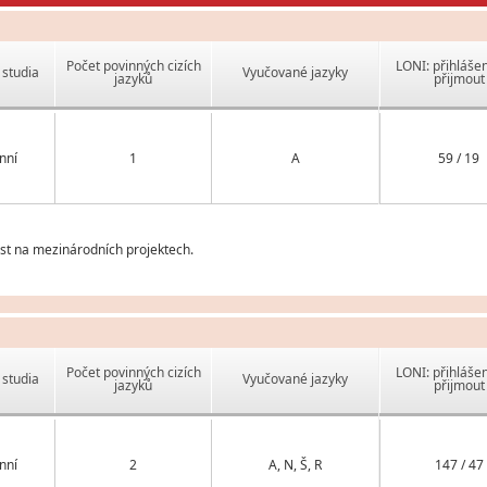
Počet povinných cizích
LONI: přihlášen
studia
Vyučované jazyky
jazyků
přijmout
nní
1
A
59 / 19
t na mezinárodních projektech.
Počet povinných cizích
LONI: přihlášen
studia
Vyučované jazyky
jazyků
přijmout
nní
2
A, N, Š, R
147 / 47