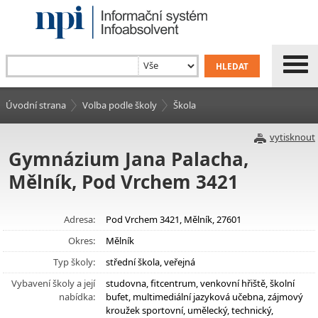
Úvodní strana
Volba podle školy
Škola
vytisknout
Gymnázium Jana Palacha,
Mělník, Pod Vrchem 3421
Adresa:
Pod Vrchem 3421, Mělník, 27601
Okres:
Mělník
Typ školy:
střední škola, veřejná
Vybavení školy a její
studovna, fitcentrum, venkovní hřiště, školní
nabídka:
bufet, multimediální jazyková učebna, zájmový
kroužek sportovní, umělecký, technický,