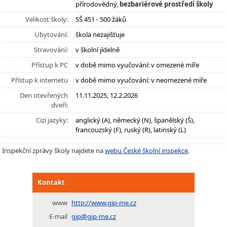
přírodovědný,
bezbariérové prostředí školy
Velikost školy:
SŠ 451 - 500 žáků
Ubytování:
škola nezajišťuje
Stravování:
v školní jídelně
Přístup k PC
v době mimo vyučování: v omezené míře
Přístup k internetu
v době mimo vyučování: v neomezené míře
Den otevřených
11.11.2025, 12.2.2026
dveří:
Cizí jazyky:
anglický (A), německý (N), španělský (Š),
francouzský (F), ruský (R), latinský (L)
Inspekční zprávy školy najdete na
webu České školní inspekce
.
Kontakt
www
http://www.gjp-me.cz
E-mail
gjp@gjp-me.cz