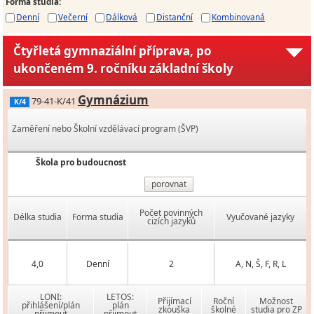
Forma studia
:
Denní
Večerní
Dálková
Distanční
Kombinovaná
Čtyřletá gymnaziální příprava, po
ukončeném 9. ročníku základní školy
Gymnázium
79-41-K/41
K/4
Zaměření nebo Školní vzdělávací program (ŠVP)
Škola pro budoucnost
porovnat
Počet povinných
Délka studia
Forma studia
Vyučované jazyky
cizích jazyků
4,0
Denní
2
A, N, Š, F, R, L
LONI:
LETOS:
Přijímací
Roční
Možnost
přihlášení/plán
plán
zkouška
školné
studia pro ZP
přijmout
přijmout