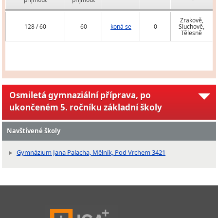
Zrakově,
128 / 60
60
koná se
0
Sluchově,
Tělesně
Osmiletá gymnaziální příprava, po
ukončeném 5. ročníku základní školy
Navštívené školy
Gymnázium Jana Palacha, Mělník, Pod Vrchem 3421