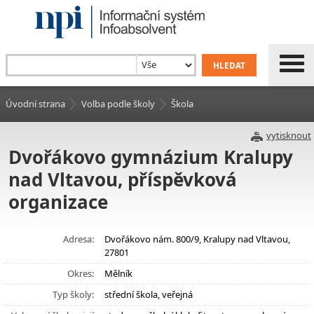
Úvodní strana
Volba podle školy
Škola
vytisknout
Dvořákovo gymnázium Kralupy
nad Vltavou, příspěvková
organizace
Adresa:
Dvořákovo nám. 800/9, Kralupy nad Vltavou,
27801
Okres:
Mělník
Typ školy:
střední škola, veřejná