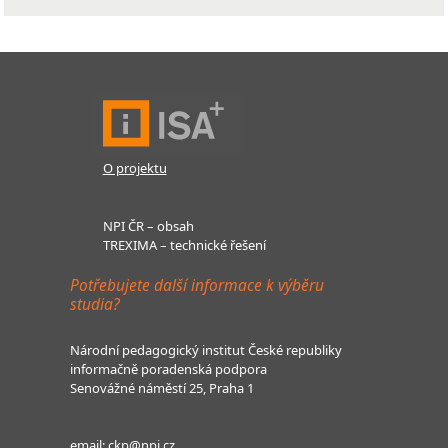
O projektu
NPI ČR – obsah
TREXIMA – technické řešení
Potřebujete další informace k výběru
studia?
Národní pedagogický institut České republiky
informačně poradenská podpora
Senovážné náměstí 25, Praha 1
email:
ckp@npi.cz