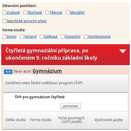
Zdravotní postižení
:
Zrakové
Sluchové
Tělesné
Mentální
Specifické poruchy učení
Forma studia
:
Denní
Večerní
Dálková
Distanční
Kombinovaná
Čtyřletá gymnaziální příprava, po
ukončeném 9. ročníku základní školy
Gymnázium
79-41-K/41
K/4
Zaměření nebo Školní vzdělávací program (ŠVP)
ŠVP pro gymnázium čtyřleté
porovnat
Počet povinných
Délka studia
Forma studia
Vyučované jazyky
cizích jazyků