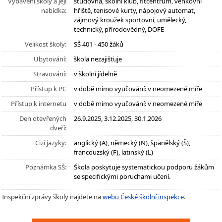
Vybavení školy a její
studovna, školní klub, fitcentrum, venkovní
nabídka:
hřiště, tenisové kurty, nápojový automat,
zájmový kroužek sportovní, umělecký,
technický, přírodovědný, DOFE
Velikost školy:
SŠ 401 - 450 žáků
Ubytování:
škola nezajišťuje
Stravování:
v školní jídelně
Přístup k PC
v době mimo vyučování: v neomezené míře
Přístup k internetu
v době mimo vyučování: v neomezené míře
Den otevřených
26.9.2025, 3.12.2025, 30.1.2026
dveří:
Cizí jazyky:
anglický (A), německý (N), španělský (Š),
francouzský (F), latinský (L)
Poznámka SŠ:
Škola poskytuje systematickou podporu žákům
se specifickými poruchami učení.
Inspekční zprávy školy najdete na
webu České školní inspekce
.