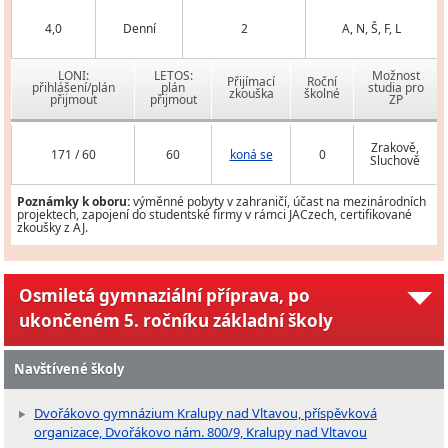
4,0
Denní
2
A, N, Š, F, L
LONI:
LETOS:
Možnost
Přijímací
Roční
přihlášení/plán
plán
studia pro
zkouška
školné
přijmout
přijmout
ZP
Zrakově,
171 / 60
60
koná se
0
Sluchově
Poznámky k oboru:
výměnné pobyty v zahraničí, účast na mezinárodních
projektech, zapojení do studentské firmy v rámci JACzech, certifikované
zkoušky z AJ.
Osmiletá gymnaziální příprava, po
ukončeném 5. ročníku základní školy
Navštívené školy
Dvořákovo gymnázium Kralupy nad Vltavou, příspěvková
organizace, Dvořákovo nám. 800/9, Kralupy nad Vltavou