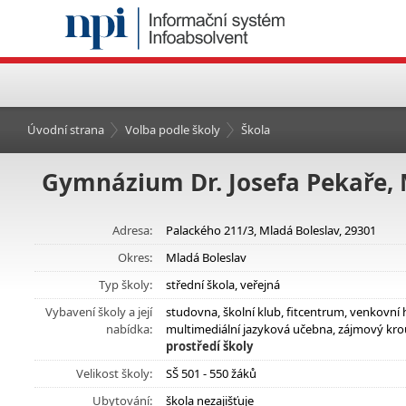
Úvodní strana
Volba podle školy
Škola
Gymnázium Dr. Josefa Pekaře, 
Adresa:
Palackého 211/3, Mladá Boleslav, 29301
Okres:
Mladá Boleslav
Typ školy:
střední škola, veřejná
Vybavení školy a její
studovna, školní klub, fitcentrum, venkovní 
nabídka:
multimediální jazyková učebna, zájmový kro
prostředí školy
Velikost školy:
SŠ 501 - 550 žáků
Ubytování:
škola nezajišťuje