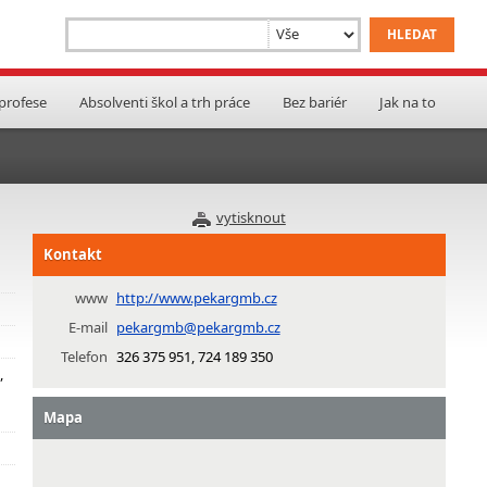
 profese
Absolventi škol a trh práce
Bez bariér
Jak na to
vytisknout
Kontakt
www
http://www.pekargmb.cz
E-mail
pekargmb@pekargmb.cz
Telefon
326 375 951, 724 189 350
,
Mapa