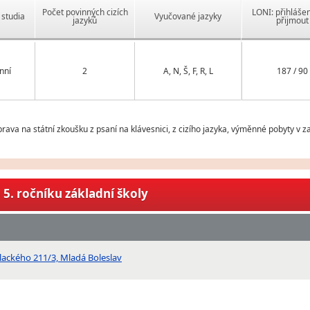
Počet povinných cizích
LONI: přihlášen
studia
Vyučované jazyky
jazyků
přijmout
nní
2
A, N, Š, F, R, L
187 / 90
prava na státní zkoušku z psaní na klávesnici, z cizího jazyka, výměnné pobyty v 
5. ročníku základní školy
lackého 211/3, Mladá Boleslav