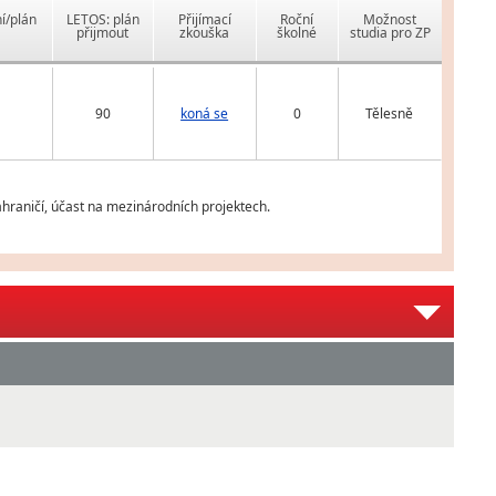
í/plán
LETOS: plán
Přijímací
Roční
Možnost
přijmout
zkouška
školné
studia pro ZP
90
koná se
0
Tělesně
zahraničí, účast na mezinárodních projektech.