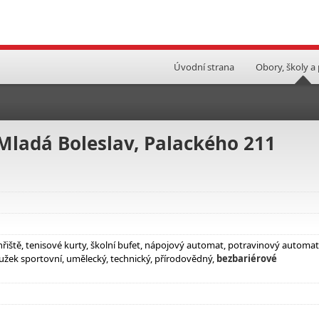
Úvodní strana
Obory, školy a
Mladá Boleslav, Palackého 211
hřiště, tenisové kurty, školní bufet, nápojový automat, potravinový automat
užek sportovní, umělecký, technický, přírodovědný,
bezbariérové