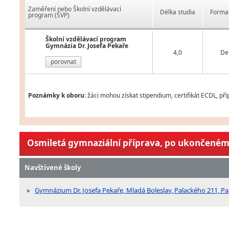
Zaměření nebo Školní vzdělávací
Délka studia
Forma 
program (ŠVP)
Školní vzdělávací program
Gymnázia Dr. Josefa Pekaře
4,0
De
porovnat
Poznámky k oboru:
žáci mohou získat stipendium, certifikát ECDL, pří
Osmiletá gymnaziální příprava, po ukončeném 
Navštívené školy
Gymnázium Dr. Josefa Pekaře, Mladá Boleslav, Palackého 211, Pa