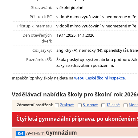
Stravování:
v školní jídelně
Přístup k PC
v době mimo vyučování: v neomezené míře
Přístup k internetu
v době mimo vyučování: v neomezené míře
Den otevřených
19.11.2025, 14.1.2026
dveří:
Cizí jazyky:
anglický (A), německý (N), španělský (Š), franc
Poznámka SŠ:
Škola poskytuje systematickou podporu žák
žáky se zdravotním postižením.
Inspekční zprávy školy najdete na
webu České školní inspekce
.
Vzdělávací nabídka školy pro školní rok 2026
Zdravotní postižení
:
Zrakové
Sluchové
Tělesné
Ment
Čtyřletá gymnaziální příprava, po ukončeném 9
Gymnázium
79-41-K/41
K/4