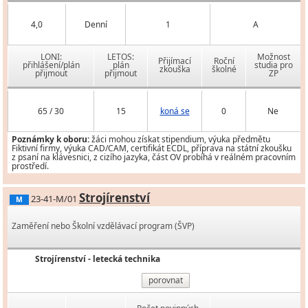
4,0
Denní
1
A
LONI:
LETOS:
Možnost
Přijímací
Roční
přihlášení/plán
plán
studia pro
zkouška
školné
přijmout
přijmout
ZP
65 / 30
15
koná se
0
Ne
Poznámky k oboru:
žáci mohou získat stipendium, výuka předmětu
Fiktivní firmy, výuka CAD/CAM, certifikát ECDL, příprava na státní zkoušku
z psaní na klávesnici, z cizího jazyka, část OV probíhá v reálném pracovním
prostředí.
Strojírenství
23-41-M/01
M
Zaměření nebo Školní vzdělávací program (ŠVP)
Strojírenství - letecká technika
porovnat