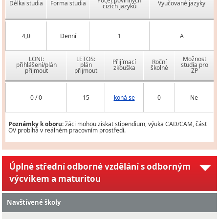
Počet povinných
Délka studia
Forma studia
Vyučované jazyky
cizích jazyků
4,0
Denní
1
A
LONI:
LETOS:
Možnost
Přijímací
Roční
přihlášení/plán
plán
studia pro
zkouška
školné
přijmout
přijmout
ZP
0 / 0
15
koná se
0
Ne
Poznámky k oboru:
žáci mohou získat stipendium, výuka CAD/CAM, část
OV probíhá v reálném pracovním prostředí.
Úplné střední odborné vzdělání s odborným
výcvikem a maturitou
Navštívené školy