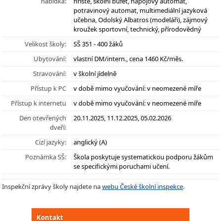
nabídka:
hřiště, školní bufet, nápojový automat,
potravinový automat, multimediální jazyková
učebna, Odolský Albatros (modeláři), zájmový
kroužek sportovní, technický, přírodovědný
Velikost školy:
SŠ 351 - 400 žáků
Ubytování:
vlastní DM/intern., cena 1460 Kč/měs.
Stravování:
v školní jídelně
Přístup k PC
v době mimo vyučování: v neomezené míře
Přístup k internetu
v době mimo vyučování: v neomezené míře
Den otevřených
20.11.2025, 11.12.2025, 05.02.2026
dveří:
Cizí jazyky:
anglický (A)
Poznámka SŠ:
Škola poskytuje systematickou podporu žákům
se specifickými poruchami učení.
Inspekční zprávy školy najdete na
webu České školní inspekce
.
Kontakt