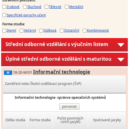
Zdravotní postižení
:
Zrakové
Sluchové
Tělesné
Mentální
Specifické poruchy učení
Forma studia
:
Denní
Večerní
Dálková
Distanční
Kombinovaná
Střední odborné vzdělání s výučním listem
Úplné střední odborné vzdělání s maturitou
Informační technologie
18-20-M/01
M
Zaměření nebo Školní vzdělávací program (ŠVP)
Informační technologie- správce operačních systémů
porovnat
Počet povinných
Délka studia
Forma studia
Vyučované jazyky
cizích jazyků