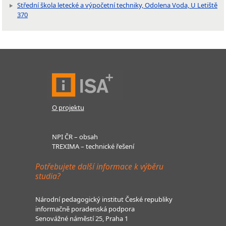
Střední škola letecké a výpočetní techniky, Odolena Voda, U Letiště
370
O projektu
NPI ČR – obsah
TREXIMA – technické řešení
Potřebujete další informace k výběru
studia?
Národní pedagogický institut České republiky
informačně poradenská podpora
Senovážné náměstí 25, Praha 1