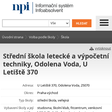
Úvodní strana
Volba podle školy
Škola
vytisknout
Střední škola letecké a výpočetní
techniky, Odolena Voda, U
Letiště 370
Adresa:
U Letiště 370, Odolena Voda, 25070
Okres:
Praha-východ
Typ školy:
střední škola, veřejná
Vybavení školy a její
studovna, školní klub, fitcentrum, venkovní