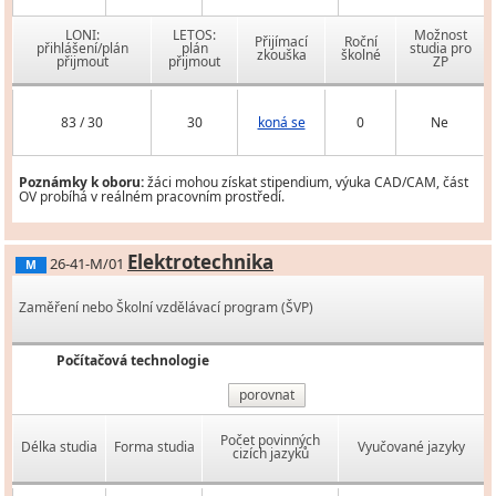
LONI:
LETOS:
Možnost
Přijímací
Roční
přihlášení/plán
plán
studia pro
zkouška
školné
přijmout
přijmout
ZP
83 / 30
30
koná se
0
Ne
Poznámky k oboru:
žáci mohou získat stipendium, výuka CAD/CAM, část
OV probíhá v reálném pracovním prostředí.
Elektrotechnika
26-41-M/01
M
Zaměření nebo Školní vzdělávací program (ŠVP)
Počítačová technologie
porovnat
Počet povinných
Délka studia
Forma studia
Vyučované jazyky
cizích jazyků