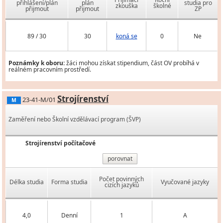
přihlášení/plán
plán
studia pro
zkouška
školné
přijmout
přijmout
ZP
89 / 30
30
koná se
0
Ne
Poznámky k oboru:
žáci mohou získat stipendium, část OV probíhá v
reálném pracovním prostředí.
Strojírenství
23-41-M/01
M
Zaměření nebo Školní vzdělávací program (ŠVP)
Strojírenství počítačové
porovnat
Počet povinných
Délka studia
Forma studia
Vyučované jazyky
cizích jazyků
4,0
Denní
1
A