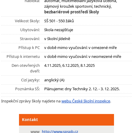
nabídka:
automat, multimediální jazyková učebna,
zájmový kroužek sportovní, technický,
bezbariérové prostředí školy
Velikost školy:
SŠ 501 - 550 žáků
Ubytování:
škola nezajišťuje
Stravování:
v školní jídelně
Přístup k PC
v době mimo vyučování: v omezené míře
Přístup k internetu
v době mimo vyučování: v neomezené míře
Den otevřených
4.11.2025, 6.12.2025, 8.1.2025
dveří:
Cizí jazyky:
anglický (A)
Poznámka SŠ:
Plánujeme: dny Techniky 2. 12. - 3. 12. 2025.
Inspekční zprávy školy najdete na
webu České školní inspekce
.
Kontakt
www
http://www.spspb.cz