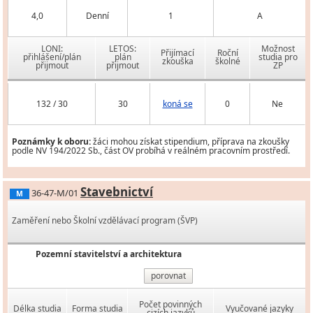
4,0
Denní
1
A
LONI:
LETOS:
Možnost
Přijímací
Roční
přihlášení/plán
plán
studia pro
zkouška
školné
přijmout
přijmout
ZP
132 / 30
30
koná se
0
Ne
Poznámky k oboru:
žáci mohou získat stipendium, příprava na zkoušky
podle NV 194/2022 Sb., část OV probíhá v reálném pracovním prostředí.
Stavebnictví
36-47-M/01
M
Zaměření nebo Školní vzdělávací program (ŠVP)
Pozemní stavitelství a architektura
porovnat
Počet povinných
Délka studia
Forma studia
Vyučované jazyky
cizích jazyků