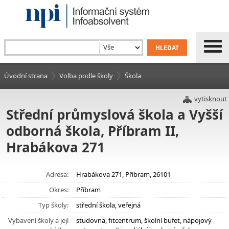
Úvodní strana
Volba podle školy
Škola
vytisknout
Střední průmyslová škola a Vyšší
odborná škola, Příbram II,
Hrabákova 271
Adresa:
Hrabákova 271, Příbram, 26101
Okres:
Příbram
Typ školy:
střední škola, veřejná
Vybavení školy a její
studovna, fitcentrum, školní bufet, nápojový