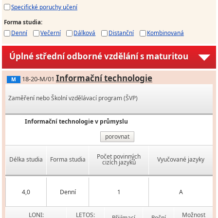
Specifické poruchy učení
Forma studia
:
Denní
Večerní
Dálková
Distanční
Kombinovaná
Úplné střední odborné vzdělání s maturitou
Informační technologie
18-20-M/01
M
Zaměření nebo Školní vzdělávací program (ŠVP)
Informační technologie v průmyslu
porovnat
Počet povinných
Délka studia
Forma studia
Vyučované jazyky
cizích jazyků
4,0
Denní
1
A
LONI:
LETOS:
Možnost
Přijímací
Roční