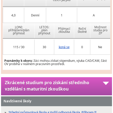
4,0
Denní
1
A
LONI:
LETOS:
Možnost
Přijímací
Roční
přihlášení/plán
plán
studia pro
zkouška
školné
přijmout
přijmout
ZP
115 / 30
30
koná se
0
Ne
Poznámky k oboru:
žáci mohou získat stipendium, výuka CAD/CAM, část
OV probíhá v reálném pracovním prostředí.
Zkrácené studium pro získání středního
vzdělání s maturitní zkouškou
Navštívené školy
Střední průmyslová škola a Vyšší odborná škola, Příbram II,