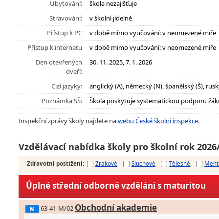
Ubytování:
škola nezajišťuje
Stravování:
v školní jídelně
Přístup k PC
v době mimo vyučování: v neomezené míře
Přístup k internetu
v době mimo vyučování: v neomezené míře
Den otevřených
30. 11. 2025, 7. 1. 2026
dveří:
Cizí jazyky:
anglický (A), německý (N), španělský (Š), rusk
Poznámka SŠ:
Škola poskytuje systematickou podporu žák
Inspekční zprávy školy najdete na
webu České školní inspekce
.
Vzdělávací nabídka školy pro školní rok 2026
Zdravotní postižení
:
Zrakové
Sluchové
Tělesné
Ment
Úplné střední odborné vzdělání s maturitou
Obchodní akademie
63-41-M/02
M