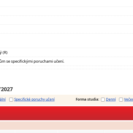
ý (R)
ům se specifickými poruchami učení.
/2027
ální
Specifické poruchy učení
Forma studia
:
Denní
Veče