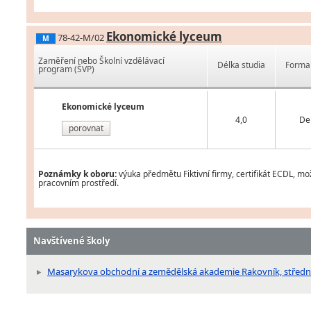
Ekonomické lyceum
78-42-M/02
M
Zaměření nebo Školní vzdělávací
Délka studia
Forma 
program (ŠVP)
Ekonomické lyceum
4,0
De
porovnat
Poznámky k oboru:
výuka předmětu Fiktivní firmy, certifikát ECDL, m
pracovním prostředí.
Navštívené školy
Masarykova obchodní a zemědělská akademie Rakovník, střední 