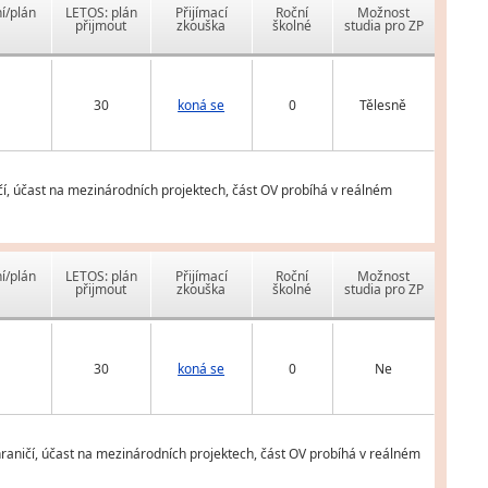
í/plán
LETOS: plán
Přijímací
Roční
Možnost
přijmout
zkouška
školné
studia pro ZP
30
koná se
0
Tělesně
čí, účast na mezinárodních projektech, část OV probíhá v reálném
í/plán
LETOS: plán
Přijímací
Roční
Možnost
přijmout
zkouška
školné
studia pro ZP
30
koná se
0
Ne
hraničí, účast na mezinárodních projektech, část OV probíhá v reálném