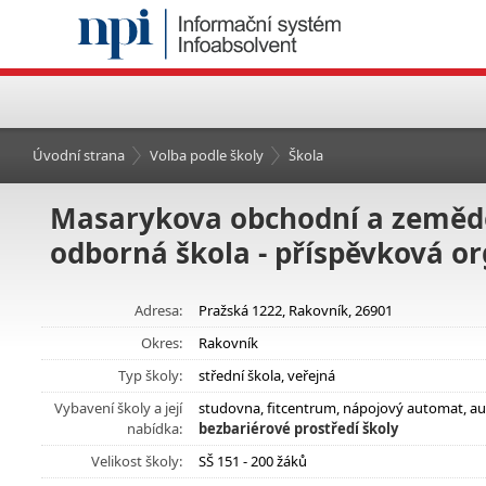
Úvodní strana
Volba podle školy
Škola
Masarykova obchodní a zemědě
odborná škola - příspěvková o
Adresa:
Pražská 1222, Rakovník, 26901
Okres:
Rakovník
Typ školy:
střední škola, veřejná
Vybavení školy a její
studovna, fitcentrum, nápojový automat, au
nabídka:
bezbariérové prostředí školy
Velikost školy:
SŠ 151 - 200 žáků