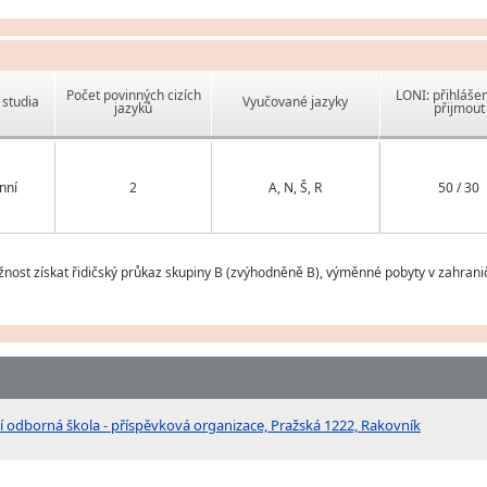
Počet povinných cizích
LONI: přihlášen
studia
Vyučované jazyky
jazyků
přijmout
nní
2
A, N, Š, R
50 / 30
ožnost získat řidičský průkaz skupiny B (zvýhodněně B), výměnné pobyty v zahrani
odborná škola - příspěvková organizace, Pražská 1222, Rakovník