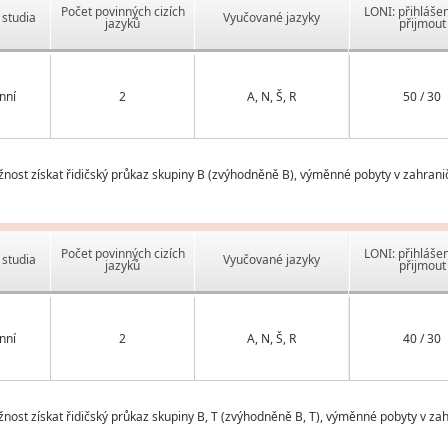
Počet povinných cizích
LONI: přihlášen
studia
Vyučované jazyky
jazyků
přijmout
nní
2
A, N, Š, R
50 / 30
ožnost získat řidičský průkaz skupiny B (zvýhodněně B), výměnné pobyty v zahrani
Počet povinných cizích
LONI: přihlášen
studia
Vyučované jazyky
jazyků
přijmout
nní
2
A, N, Š, R
40 / 30
žnost získat řidičský průkaz skupiny B, T (zvýhodněně B, T), výměnné pobyty v za