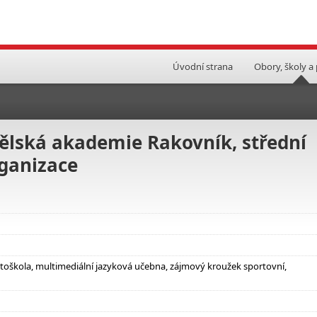
Úvodní strana
Obory, školy a
lská akademie Rakovník, střední
rganizace
toškola, multimediální jazyková učebna, zájmový kroužek sportovní,