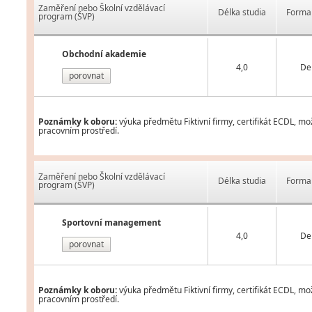
Zaměření nebo Školní vzdělávací
Délka studia
Forma 
program (ŠVP)
Obchodní akademie
4,0
De
porovnat
Poznámky k oboru:
výuka předmětu Fiktivní firmy, certifikát ECDL, m
pracovním prostředí.
Zaměření nebo Školní vzdělávací
Délka studia
Forma 
program (ŠVP)
Sportovní management
4,0
De
porovnat
Poznámky k oboru:
výuka předmětu Fiktivní firmy, certifikát ECDL, mo
pracovním prostředí.