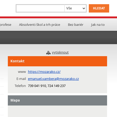
 profese
Absolventi škol a trh práce
Bez bariér
Jak na to
vytisknout
Kontakt
www
https://mozarako.cz/
E-mail
emanuel.vambera@mozarako.cz
Telefon
739 041 910, 724 149 237
Mapa