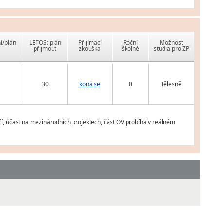
í/plán
LETOS: plán
Přijímací
Roční
Možnost
přijmout
zkouška
školné
studia pro ZP
30
koná se
0
Tělesně
čí, účast na mezinárodních projektech, část OV probíhá v reálném