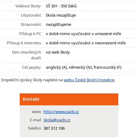
Velikost školy:
SŠ 301 - 350 žáků
Ubytování:
škola nezajišťuje
Stravování:
nezajišťujeme
Přístup k PC
v době mimo vyučování: v omezené míře
Přístup k internetu
v době mimo vyučování: v neomezené míře
Den otevřených
viz web školy
dveří:
Cizí jazyky:
anglický (A), německý (N), francouzský (F)
Inspekční zprávy školy najdete na
webu České školní inspekce
.
Kontakt
www
http://www.oacb.cz
E-mail
skola@oacb.cz
Telefon
387 312 106