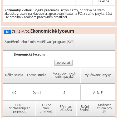
Tělesně
Poznámky k oboru:
výuka předmětu Fiktivní firmy, příprava na státní
zkoušku z psaní na klávesnici, zpracování textu na PC, z cizího jazyka, část
OV probíhá v reálném pracovním prostředí.
Ekonomické lyceum
78-42-M/02
M
Zaměření nebo Školní vzdělávací program (ŠVP)
Ekonomické lyceum
porovnat
Počet povinných
Délka studia
Forma studia
Vyučované jazyky
cizích jazyků
4,0
Denní
2
A, N, F
LONI:
LETOS:
Možnost
Přijímací
Roční
přihlášení/plán
plán
studia pro
zkouška
školné
přijmout
přijmout
ZP