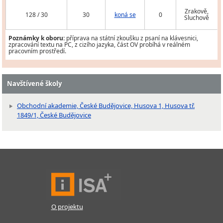
Zrakově,
128 / 30
30
koná se
0
Sluchově
Poznámky k oboru:
příprava na státní zkoušku z psaní na klávesnici,
zpracování textu na PC, z cizího jazyka, část OV probíhá v reálném
pracovním prostředí.
Navštívené školy
Obchodní akademie, České Budějovice, Husova 1, Husova tř.
1849/1, České Budějovice
O projektu