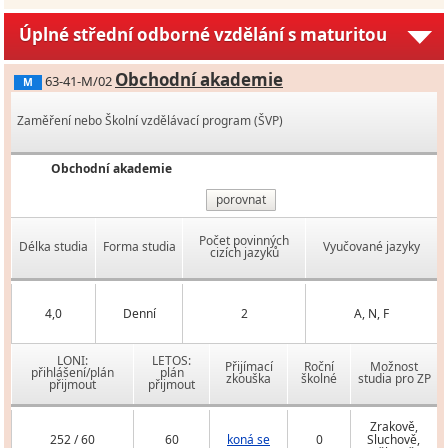
Úplné střední odborné vzdělání s maturitou
Obchodní akademie
63-41-M/02
M
Zaměření nebo Školní vzdělávací program (ŠVP)
Obchodní akademie
porovnat
Počet povinných
Délka studia
Forma studia
Vyučované jazyky
cizích jazyků
4,0
Denní
2
A, N, F
LONI:
LETOS:
Přijímací
Roční
Možnost
přihlášení/plán
plán
zkouška
školné
studia pro ZP
přijmout
přijmout
Zrakově,
252 / 60
60
koná se
0
Sluchově,