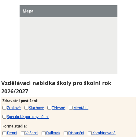
Mapa
Vzdělávací nabídka školy pro školní rok
2026/2027
Zdravotní postižení
:
Zrakové
Sluchové
Tělesné
Mentální
Specifické poruchy učení
Forma studia
:
Denní
Večerní
Dálková
Distanční
Kombinovaná