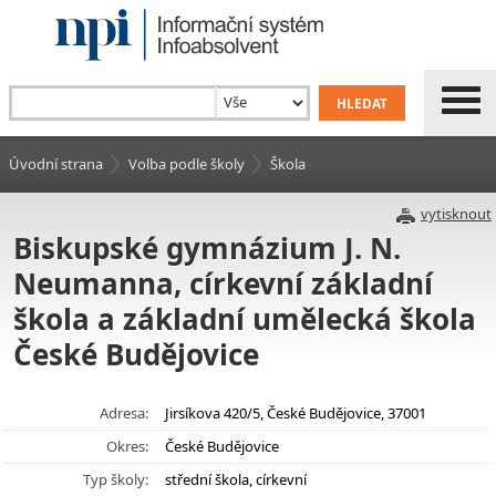
Úvodní strana
Volba podle školy
Škola
vytisknout
Biskupské gymnázium J. N.
Neumanna, církevní základní
škola a základní umělecká škola
České Budějovice
Adresa:
Jirsíkova 420/5, České Budějovice, 37001
Okres:
České Budějovice
Typ školy:
střední škola, církevní