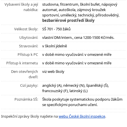
Vybavení školy a její
studovna, fitcentrum, školní bufet, nápojový
nabídka:
automat, autoškola, zájmový kroužek
sportovní, umělecký, technický, přírodovědný,
bezbariérové prostředí školy
Velikost školy:
SŠ 701 - 750 žáků
Ubytování:
vlastní DM/intern., cena 1200-1500 Kč/měs.
Stravování:
v školní jídelně
Přístup k PC
v době mimo vyučování: v omezené míře
Přístup k internetu
v době mimo vyučování: v omezené míře
Den otevřených
viz web školy
dveří:
Cizí jazyky:
anglický (A), německý (N), španělský (Š),
francouzský (F), latinský (L)
Poznámka SŠ:
Škola poskytuje systematickou podporu žákům
se specifickými poruchami učení.
Inspekční zprávy školy najdete na
webu České školní inspekce
.