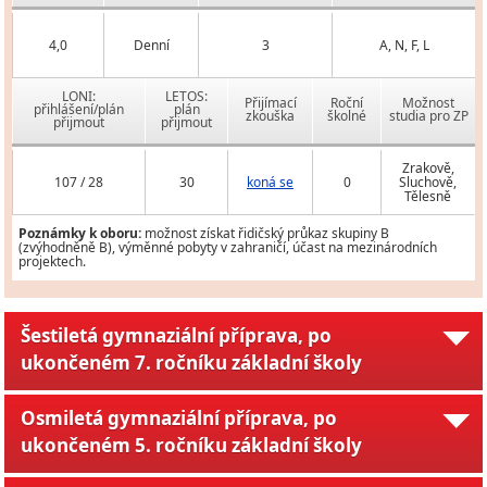
4,0
Denní
3
A, N, F, L
LONI:
LETOS:
Přijímací
Roční
Možnost
přihlášení/plán
plán
zkouška
školné
studia pro ZP
přijmout
přijmout
Zrakově,
107 / 28
30
koná se
0
Sluchově,
Tělesně
Poznámky k oboru:
možnost získat řidičský průkaz skupiny B
(zvýhodněně B), výměnné pobyty v zahraničí, účast na mezinárodních
projektech.
Šestiletá gymnaziální příprava, po
ukončeném 7. ročníku základní školy
Osmiletá gymnaziální příprava, po
ukončeném 5. ročníku základní školy