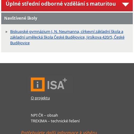
Úplné střední odborné vzdělání s maturitou
Navštívené školy
Biskupské gymnázium J. N. Neumanna, církevní základní škola a
základní umělecká škola České Budějovice, Jirsíkova 420/5, České
Budějovice
O projektu
NPI ČR – obsah
TREXIMA – technické řešení
Potřebujete další informace k výběru