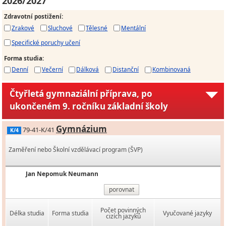
2026/2027
Zdravotní postižení
:
Zrakové
Sluchové
Tělesné
Mentální
Specifické poruchy učení
Forma studia
:
Denní
Večerní
Dálková
Distanční
Kombinovaná
Čtyřletá gymnaziální příprava, po
ukončeném 9. ročníku základní školy
Gymnázium
79-41-K/41
K/4
Zaměření nebo Školní vzdělávací program (ŠVP)
Jan Nepomuk Neumann
porovnat
Počet povinných
Délka studia
Forma studia
Vyučované jazyky
cizích jazyků