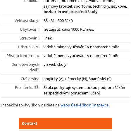
nabídka:
automat, multimediální jazyková učebna,
zájmový kroužek sportovní, technický, jazykové,
bezbariérové prostředí školy
Velikost školy:
SŠ 451 - 500 žáků
Ubytování:
lze zajistit, cena 1000 Kč/měs.
Stravování:
jinak
Přístup k PC
v době mimo vyučování: v neomezené míře
Přístup k internetu
v době mimo vyučování: v neomezené míře
Den otevřených
viz web školy
dveří:
Cizí jazyky:
anglický (A), německý (N), španělský (Š)
Poznámka SŠ:
Škola poskytuje systematickou podporu žákům
se specifickými poruchami učení.
Inspekční zprávy školy najdete na
webu České školní inspekce
.
Kontakt