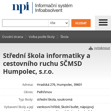
Úvodní strana
Volba podle školy
Škola
vytisknout
Střední škola informatiky a
cestovního ruchu SČMSD
Humpolec, s.r.o.
Adresa:
Hradská 276, Humpolec, 39601
Okres:
Pelhřimov
Typ školy:
střední škola, soukromá
Vybavení školy a její
venkovní hřiště, školní bufet, nápojový