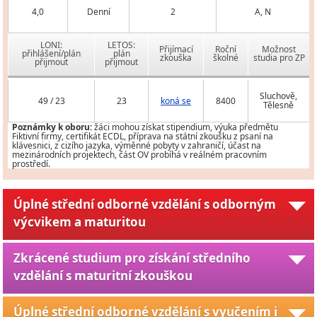
4,0
Denní
2
A, N
LONI:
LETOS:
Přijímací
Roční
Možnost
přihlášení/plán
plán
zkouška
školné
studia pro ZP
přijmout
přijmout
Sluchově,
49 / 23
23
koná se
8400
Tělesně
Poznámky k oboru:
žáci mohou získat stipendium, výuka předmětu
Fiktivní firmy, certifikát ECDL, příprava na státní zkoušku z psaní na
klávesnici, z cizího jazyka, výměnné pobyty v zahraničí, účast na
mezinárodních projektech, část OV probíhá v reálném pracovním
prostředí.
Úplné střední odborné vzdělání s odborným
výcvikem a maturitou
Zkrácené studium pro získání středního
vzdělání s maturitní zkouškou
Úplné střední odborné vzdělání s vyučením i