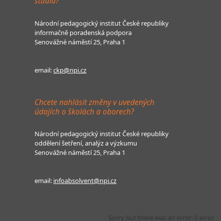
studia?
Národní pedagogický institut České republiky
informačně poradenská podpora
Senovážné náměstí 25, Praha 1
email:
ckp@npi.cz
Chcete nahlásit změny v uvedených
údajích o školách a oborech?
Národní pedagogický institut České republiky
oddělení šetření, analýz a výzkumu
Senovážné náměstí 25, Praha 1
email:
infoabsolvent@npi.cz
Sorry but there was an error: 0 error