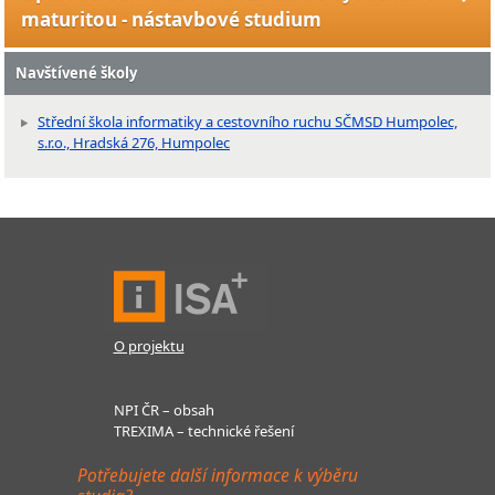
maturitou - nástavbové studium
Navštívené školy
Střední škola informatiky a cestovního ruchu SČMSD Humpolec,
s.r.o., Hradská 276, Humpolec
O projektu
NPI ČR – obsah
TREXIMA – technické řešení
Potřebujete další informace k výběru