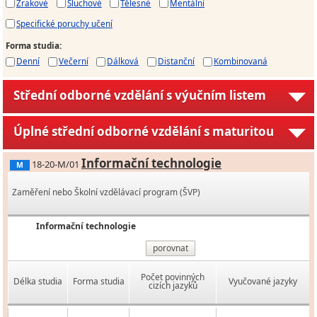
Zrakové
Sluchové
Tělesné
Mentální
Specifické poruchy učení
Forma studia
:
Denní
Večerní
Dálková
Distanční
Kombinovaná
Střední odborné vzdělání s výučním listem
Úplné střední odborné vzdělání s maturitou
Informační technologie
18-20-M/01
M
Zaměření nebo Školní vzdělávací program (ŠVP)
Informační technologie
porovnat
Počet povinných
Délka studia
Forma studia
Vyučované jazyky
cizích jazyků