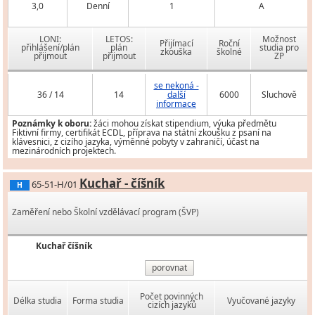
3,0
Denní
1
A
LONI:
LETOS:
Možnost
Přijímací
Roční
přihlášení/plán
plán
studia pro
zkouška
školné
přijmout
přijmout
ZP
se nekoná -
36 / 14
14
další
6000
Sluchově
informace
Poznámky k oboru:
žáci mohou získat stipendium, výuka předmětu
Fiktivní firmy, certifikát ECDL, příprava na státní zkoušku z psaní na
klávesnici, z cizího jazyka, výměnné pobyty v zahraničí, účast na
mezinárodních projektech.
Kuchař - číšník
65-51-H/01
H
Zaměření nebo Školní vzdělávací program (ŠVP)
Kuchař číšník
porovnat
Počet povinných
Délka studia
Forma studia
Vyučované jazyky
cizích jazyků