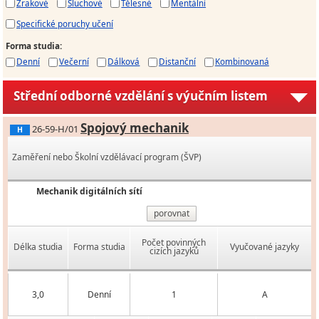
Zrakové
Sluchové
Tělesné
Mentální
Specifické poruchy učení
Forma studia
:
Denní
Večerní
Dálková
Distanční
Kombinovaná
Střední odborné vzdělání s výučním listem
Spojový mechanik
26-59-H/01
H
Zaměření nebo Školní vzdělávací program (ŠVP)
Mechanik digitálních sítí
porovnat
Počet povinných
Délka studia
Forma studia
Vyučované jazyky
cizích jazyků
3,0
Denní
1
A