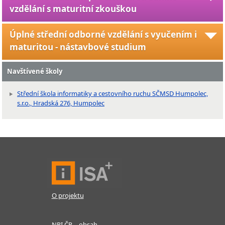
vzdělání s maturitní zkouškou
Úplné střední odborné vzdělání s vyučením i
maturitou - nástavbové studium
Navštívené školy
Střední škola informatiky a cestovního ruchu SČMSD Humpolec,
s.r.o., Hradská 276, Humpolec
O projektu
NPI ČR – obsah