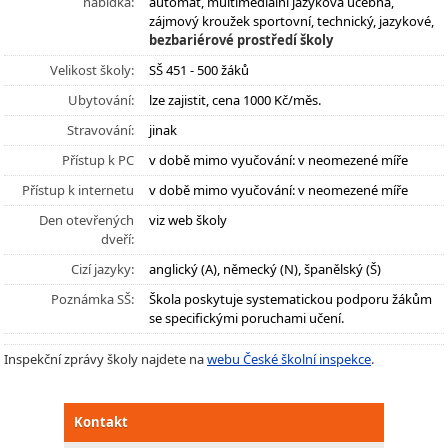
nabídka:
automat, multimediální jazyková učebna,
zájmový kroužek sportovní, technický, jazykové,
bezbariérové prostředí školy
Velikost školy:
SŠ 451 - 500 žáků
Ubytování:
lze zajistit, cena 1000 Kč/měs.
Stravování:
jinak
Přístup k PC
v době mimo vyučování: v neomezené míře
Přístup k internetu
v době mimo vyučování: v neomezené míře
Den otevřených
viz web školy
dveří:
Cizí jazyky:
anglický (A), německý (N), španělský (Š)
Poznámka SŠ:
Škola poskytuje systematickou podporu žákům
se specifickými poruchami učení.
Inspekční zprávy školy najdete na
webu České školní inspekce
.
Kontakt