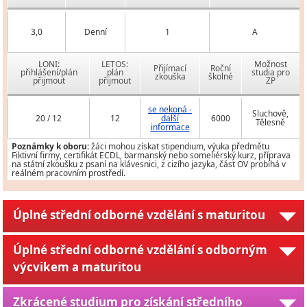
3,0
Denní
1
A
LONI:
LETOS:
Možnost
Přijímací
Roční
přihlášení/plán
plán
studia pro
zkouška
školné
přijmout
přijmout
ZP
se nekoná -
Sluchově,
20 / 12
12
další
6000
Tělesně
informace
Poznámky k oboru:
žáci mohou získat stipendium, výuka předmětu
Fiktivní firmy, certifikát ECDL, barmanský nebo someliérský kurz, příprava
na státní zkoušku z psaní na klávesnici, z cizího jazyka, část OV probíhá v
reálném pracovním prostředí.
Úplné střední odborné vzdělání s maturitou
Úplné střední odborné vzdělání s odborným
výcvikem a maturitou
Zkrácené studium pro získání středního