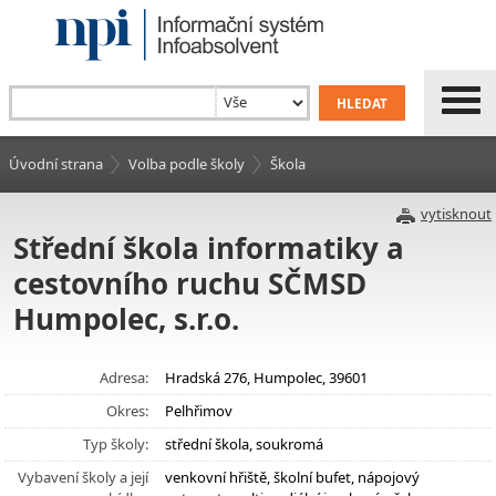
Úvodní strana
Volba podle školy
Škola
vytisknout
Střední škola informatiky a
cestovního ruchu SČMSD
Humpolec, s.r.o.
Adresa:
Hradská 276, Humpolec, 39601
Okres:
Pelhřimov
Typ školy:
střední škola, soukromá
Vybavení školy a její
venkovní hřiště, školní bufet, nápojový