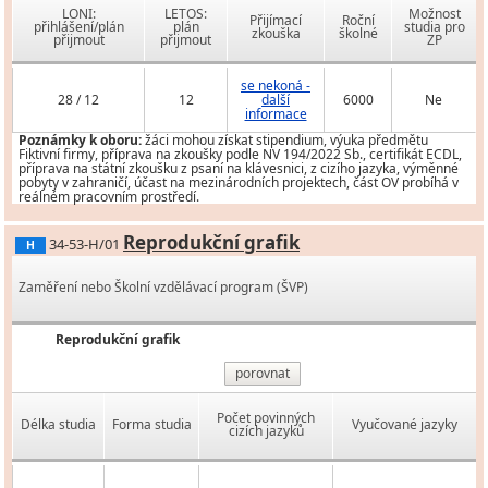
LONI:
LETOS:
Možnost
Přijímací
Roční
přihlášení/plán
plán
studia pro
zkouška
školné
přijmout
přijmout
ZP
se nekoná -
28 / 12
12
další
6000
Ne
informace
Poznámky k oboru:
žáci mohou získat stipendium, výuka předmětu
Fiktivní firmy, příprava na zkoušky podle NV 194/2022 Sb., certifikát ECDL,
příprava na státní zkoušku z psaní na klávesnici, z cizího jazyka, výměnné
pobyty v zahraničí, účast na mezinárodních projektech, část OV probíhá v
reálném pracovním prostředí.
Reprodukční grafik
34-53-H/01
H
Zaměření nebo Školní vzdělávací program (ŠVP)
Reprodukční grafik
porovnat
Počet povinných
Délka studia
Forma studia
Vyučované jazyky
cizích jazyků