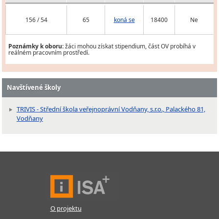
156 / 54
65
koná se
18400
Ne
Poznámky k oboru:
žáci mohou získat stipendium, část OV probíhá v
reálném pracovním prostředí.
Navštívené školy
TRIVIS - Střední škola veřejnoprávní Vodňany, s.r.o., Palackého 81,
Vodňany
O projektu