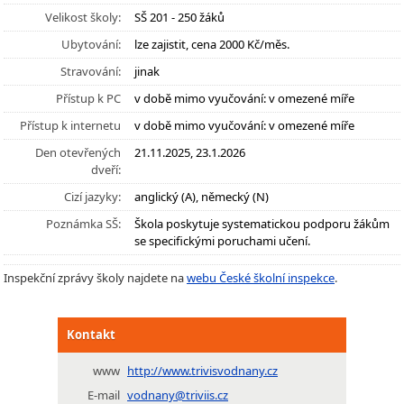
Velikost školy:
SŠ 201 - 250 žáků
Ubytování:
lze zajistit, cena 2000 Kč/měs.
Stravování:
jinak
Přístup k PC
v době mimo vyučování: v omezené míře
Přístup k internetu
v době mimo vyučování: v omezené míře
Den otevřených
21.11.2025, 23.1.2026
dveří:
Cizí jazyky:
anglický (A), německý (N)
Poznámka SŠ:
Škola poskytuje systematickou podporu žákům
se specifickými poruchami učení.
Inspekční zprávy školy najdete na
webu České školní inspekce
.
Kontakt
www
http://www.trivisvodnany.cz
E-mail
vodnany@triviis.cz