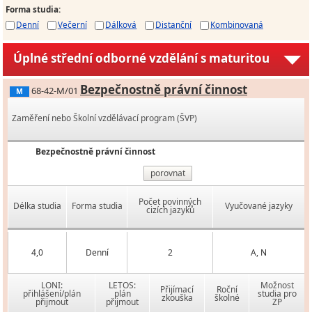
Forma studia
:
Denní
Večerní
Dálková
Distanční
Kombinovaná
Úplné střední odborné vzdělání s maturitou
Bezpečnostně právní činnost
68-42-M/01
M
Zaměření nebo Školní vzdělávací program (ŠVP)
Bezpečnostně právní činnost
porovnat
Počet povinných
Délka studia
Forma studia
Vyučované jazyky
cizích jazyků
4,0
Denní
2
A, N
LONI:
LETOS:
Možnost
Přijímací
Roční
přihlášení/plán
plán
studia pro
zkouška
školné
přijmout
přijmout
ZP