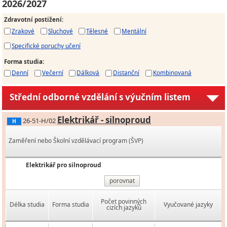
2026/2027
Zdravotní postižení
:
Zrakové
Sluchové
Tělesné
Mentální
Specifické poruchy učení
Forma studia
:
Denní
Večerní
Dálková
Distanční
Kombinovaná
Střední odborné vzdělání s výučním listem
Elektrikář - silnoproud
26-51-H/02
H
Zaměření nebo Školní vzdělávací program (ŠVP)
Elektrikář pro silnoproud
porovnat
Počet povinných
Délka studia
Forma studia
Vyučované jazyky
cizích jazyků