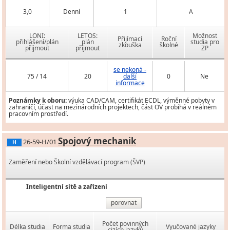
3,0
Denní
1
A
LONI:
LETOS:
Možnost
Přijímací
Roční
přihlášení/plán
plán
studia pro
zkouška
školné
přijmout
přijmout
ZP
se nekoná -
75 / 14
20
další
0
Ne
informace
Poznámky k oboru:
výuka CAD/CAM, certifikát ECDL, výměnné pobyty v
zahraničí, účast na mezinárodních projektech, část OV probíhá v reálném
pracovním prostředí.
Spojový mechanik
26-59-H/01
H
Zaměření nebo Školní vzdělávací program (ŠVP)
Inteligentní sítě a zařízení
porovnat
Počet povinných
Délka studia
Forma studia
Vyučované jazyky
cizích jazyků