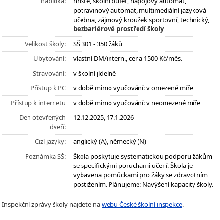
nabídka:
hřiště, školní bufet, nápojový automat,
potravinový automat, multimediální jazyková
učebna, zájmový kroužek sportovní, technický,
bezbariérové prostředí školy
Velikost školy:
SŠ 301 - 350 žáků
Ubytování:
vlastní DM/intern., cena 1500 Kč/měs.
Stravování:
v školní jídelně
Přístup k PC
v době mimo vyučování: v omezené míře
Přístup k internetu
v době mimo vyučování: v neomezené míře
Den otevřených
12.12.2025, 17.1.2026
dveří:
Cizí jazyky:
anglický (A), německý (N)
Poznámka SŠ:
Škola poskytuje systematickou podporu žákům
se specifickými poruchami učení. Škola je
vybavena pomůckami pro žáky se zdravotním
postižením. Plánujeme: Navýšení kapacity školy.
Inspekční zprávy školy najdete na
webu České školní inspekce
.