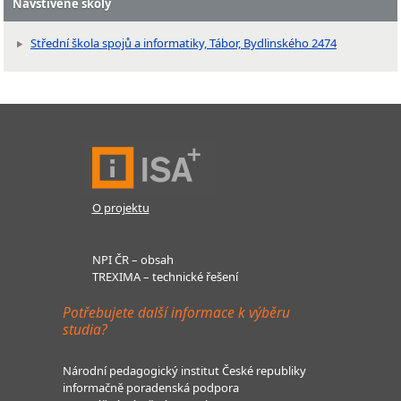
Navštívené školy
Střední škola spojů a informatiky, Tábor, Bydlinského 2474
O projektu
NPI ČR – obsah
TREXIMA – technické řešení
Potřebujete další informace k výběru
studia?
Národní pedagogický institut České republiky
informačně poradenská podpora