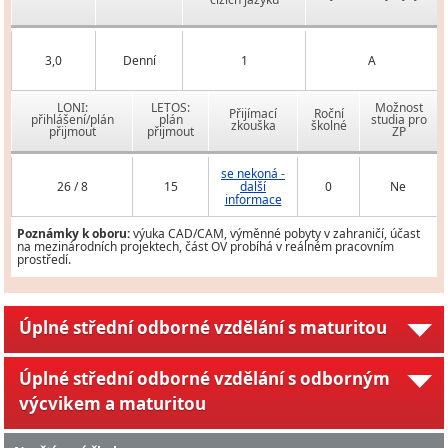
3,0
Denní
1
A
LONI:
LETOS:
Možnost
Přijímací
Roční
přihlášení/plán
plán
studia pro
zkouška
školné
přijmout
přijmout
ZP
se nekoná -
26 / 8
15
další
0
Ne
informace
Poznámky k oboru:
výuka CAD/CAM, výměnné pobyty v zahraničí, účast
na mezinárodních projektech, část OV probíhá v reálném pracovním
prostředí.
Úplné střední odborné vzdělání s maturitou
Úplné střední odborné vzdělání s odborným
výcvikem a maturitou