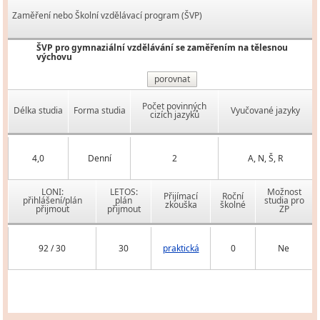
Zaměření nebo Školní vzdělávací program (ŠVP)
ŠVP pro gymnaziální vzdělávání se zaměřením na tělesnou
výchovu
porovnat
Počet povinných
Délka studia
Forma studia
Vyučované jazyky
cizích jazyků
4,0
Denní
2
A, N, Š, R
LONI:
LETOS:
Možnost
Přijímací
Roční
přihlášení/plán
plán
studia pro
zkouška
školné
přijmout
přijmout
ZP
92 / 30
30
praktická
0
Ne