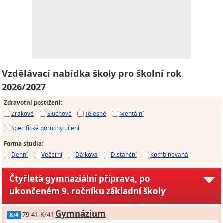
Vzdělávací nabídka školy pro školní rok
2026/2027
Zdravotní postižení
:
Zrakové
Sluchové
Tělesné
Mentální
Specifické poruchy učení
Forma studia
:
Denní
Večerní
Dálková
Distanční
Kombinovaná
Čtyřletá gymnaziální příprava, po
ukončeném 9. ročníku základní školy
Gymnázium
79-41-K/41
K/4