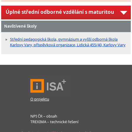
Úplné střední odborné vzdělání s maturitou
Navštívené školy
Střední pedagogická škola, gymnázium a vyšší odborná škola
Karlovy Vary, příspěvková organizace, Lidická 455/40, Karlovy Vary
O projektu
NPI ČR – obsah
TREXIMA – technické řešení