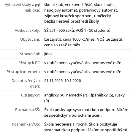
Vybavení školy a její
školní klub, venkovní hřiště, školní bufet,
nabídka:
nápojový automat, potravinový automat,
zájmový kroužek sportovní, umělecký,
bezbariérové prostředí školy
Velikost školy:
SŠ 551 - 600 žáků, VOŠ 1 - 50 studentů
Ubytování:
lze zajistit, cena 1600 Kč/měs., VOŠ lze zajistit,
cena 1600 Kč za měs.
Stravování:
jinak
Přístup k PC
v době mimo vyučování: v neomezené míře
Přístup k internetu
v době mimo vyučování: v neomezené míře
Den otevřených
21.11.2025, 10.1.2026
dveří:
Cizí jazyky:
anglický (A), německý (N), španělský (Š), ruský
(R)
Poznámka SŠ:
Škola poskytuje systematickou podporu žákům
se specifickými poruchami učení.
Poznámka VOŠ:
Škola neotevírá 1. ročník. Škola poskytuje
systematickou podporu žákům se specifickými