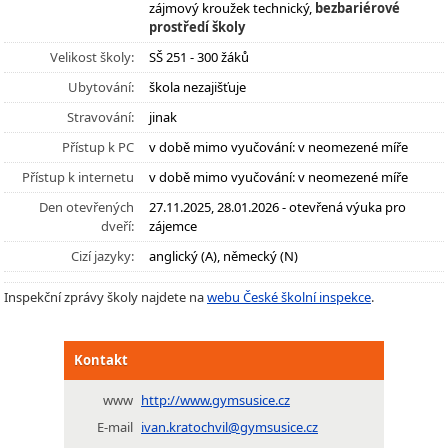
zájmový kroužek technický,
bezbariérové
prostředí školy
Velikost školy:
SŠ 251 - 300 žáků
Ubytování:
škola nezajišťuje
Stravování:
jinak
Přístup k PC
v době mimo vyučování: v neomezené míře
Přístup k internetu
v době mimo vyučování: v neomezené míře
Den otevřených
27.11.2025, 28.01.2026 - otevřená výuka pro
dveří:
zájemce
Cizí jazyky:
anglický (A), německý (N)
Inspekční zprávy školy najdete na
webu České školní inspekce
.
Kontakt
www
http://www.gymsusice.cz
E-mail
ivan.kratochvil@gymsusice.cz