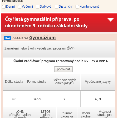
Forma studia
:
Denní
Večerní
Dálková
Distanční
Kombinovaná
Čtyřletá gymnaziální příprava, po
ukončeném 9. ročníku základní školy
Gymnázium
79-41-K/41
K/4
Zaměření nebo Školní vzdělávací program (ŠVP)
Školní vzdělávací program zpracovaný podle RVP ZV a RVP G
porovnat
Počet povinných
Délka studia
Forma studia
Vyučované jazyky
cizích jazyků
4,0
Denní
2
A, N
LONI:
LETOS:
Možnost
Přijímací
Roční
přihlášení/plán
plán
studia pro
zkouška
školné
přijmout
přijmout
ZP