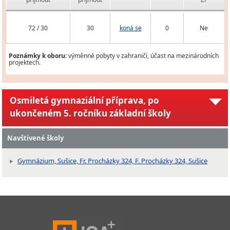
72 / 30
30
koná se
0
Ne
Poznámky k oboru:
výměnné pobyty v zahraničí, účast na mezinárodních
projektech.
Osmiletá gymnaziální příprava, po
ukončeném 5. ročníku základní školy
Navštívené školy
Gymnázium, Sušice, Fr. Procházky 324, F. Procházky 324, Sušice