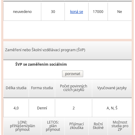
neuvedeno
30
koná se
17000
Ne
Zaměření nebo Školní vzdělávací program (ŠVP)
ŠVP se zaměřením sociálním
porovnat
Počet povinných
Délka studia
Forma studia
Vyučované jazyky
cizích jazyků
4,0
Denní
2
A, N, Š
LONI:
LETOS:
Možnost
Přijímací
Roční
přihlášení/plán
plán
studia pro
zkouška
školné
přijmout
přijmout
ZP