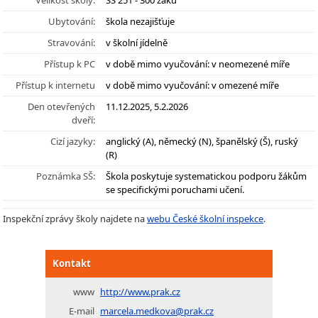
Velikost školy:
SŠ 251 - 300 žáků
Ubytování:
škola nezajišťuje
Stravování:
v školní jídelně
Přístup k PC
v době mimo vyučování: v neomezené míře
Přístup k internetu
v době mimo vyučování: v omezené míře
Den otevřených
11.12.2025, 5.2.2026
dveří:
Cizí jazyky:
anglický (A), německý (N), španělský (Š), ruský
(R)
Poznámka SŠ:
Škola poskytuje systematickou podporu žákům
se specifickými poruchami učení.
Inspekční zprávy školy najdete na
webu České školní inspekce
.
Kontakt
www
http://www.prak.cz
E-mail
marcela.medkova@prak.cz