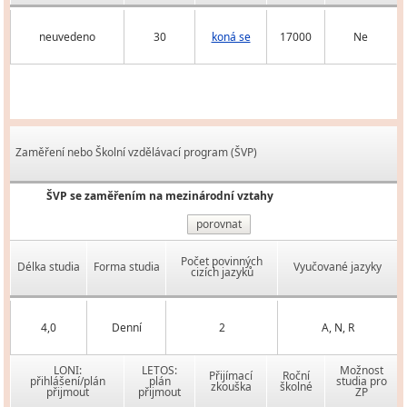
neuvedeno
30
koná se
17000
Ne
Zaměření nebo Školní vzdělávací program (ŠVP)
ŠVP se zaměřením na mezinárodní vztahy
porovnat
Počet povinných
Délka studia
Forma studia
Vyučované jazyky
cizích jazyků
4,0
Denní
2
A, N, R
LONI:
LETOS:
Možnost
Přijímací
Roční
přihlášení/plán
plán
studia pro
zkouška
školné
přijmout
přijmout
ZP