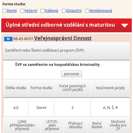
Forma studia
:
Denní
Večerní
Dálková
Distanční
Kombinovaná
Úplné střední odborné vzdělání s maturitou
Veřejnosprávní činnost
68-43-M/01
M
Zaměření nebo Školní vzdělávací program (ŠVP)
ŠVP se zaměřením na hospodářskou kriminality
porovnat
Počet povinných
Délka studia
Forma studia
Vyučované jazyky
cizích jazyků
4,0
Denní
2
A, N, Š, R
LONI:
LETOS:
Možnost
Přijímací
Roční
přihlášení/plán
plán
studia pro
zkouška
školné
přijmout
přijmout
ZP