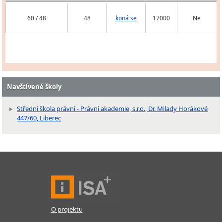
60 / 48
48
koná se
17000
Ne
Navštívené školy
Střední škola právní - Právní akademie, s.r.o., Dr. Milady Horákové
447/60, Liberec
O projektu