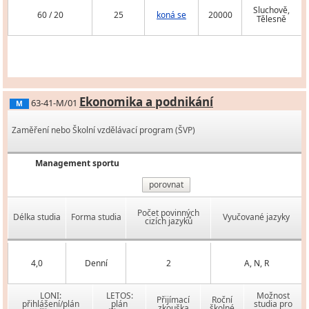
Sluchově,
60 / 20
25
koná se
20000
Tělesně
Ekonomika a podnikání
63-41-M/01
M
Zaměření nebo Školní vzdělávací program (ŠVP)
Management sportu
porovnat
Počet povinných
Délka studia
Forma studia
Vyučované jazyky
cizích jazyků
4,0
Denní
2
A, N, R
LONI:
LETOS:
Možnost
Přijímací
Roční
přihlášení/plán
plán
studia pro
zkouška
školné