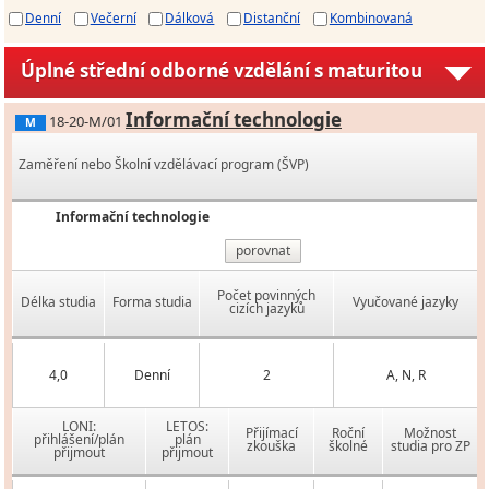
Denní
Večerní
Dálková
Distanční
Kombinovaná
Úplné střední odborné vzdělání s maturitou
Informační technologie
18-20-M/01
M
Zaměření nebo Školní vzdělávací program (ŠVP)
Informační technologie
porovnat
Počet povinných
Délka studia
Forma studia
Vyučované jazyky
cizích jazyků
4,0
Denní
2
A, N, R
LONI:
LETOS:
Přijímací
Roční
Možnost
přihlášení/plán
plán
zkouška
školné
studia pro ZP
přijmout
přijmout