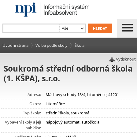
Úvodní strana
Volba podle školy
Škola
vytisknout
Soukromá střední odborná škola
(1. KŠPA), s.r.o.
Adresa:
Máchovy schody 13/4, Litoměřice, 41201
Okres:
Litoměřice
Typ školy:
střední škola, soukromá
Vybavení školy a její
nápojový automat, autoškola
nabídka: