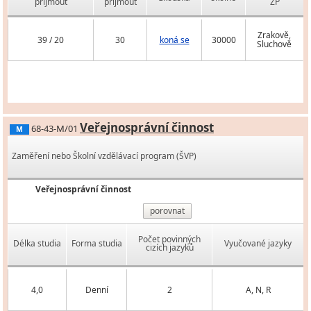
přijmout
přijmout
ZP
Zrakově,
39 / 20
30
koná se
30000
Sluchově
Veřejnosprávní činnost
68-43-M/01
M
Zaměření nebo Školní vzdělávací program (ŠVP)
Veřejnosprávní činnost
porovnat
Počet povinných
Délka studia
Forma studia
Vyučované jazyky
cizích jazyků
4,0
Denní
2
A, N, R