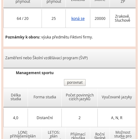
přijmout
přijmout
ZP
Zrakově,
64 / 20
25
koná se
20000
Sluchově
Poznámky k oboru:
výuka předmětu Fiktivní firmy.
Zaměření nebo Školní vzdělávací program (ŠVP)
Management sportu
porovnat
Délka
Počet povinných
Forma studia
Vyučované jazyky
studia
cizích jazyků
4,0
Distanční
2
A, N, R
LONI:
LETOS:
Možnost
Přijímací
Roční
přihlášení/plán
plán
studia pro
zkouška
školné