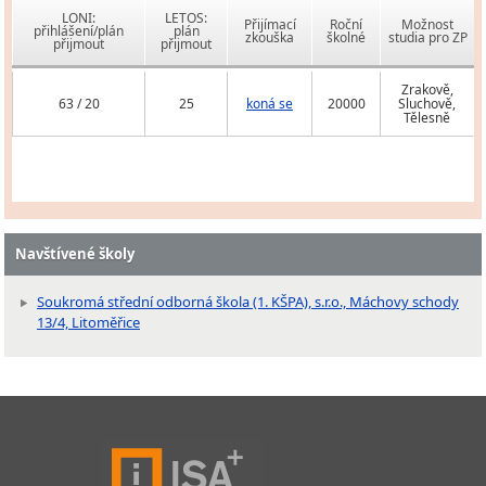
LONI:
LETOS:
Přijímací
Roční
Možnost
přihlášení/plán
plán
zkouška
školné
studia pro ZP
přijmout
přijmout
Zrakově,
63 / 20
25
koná se
20000
Sluchově,
Tělesně
Navštívené školy
Soukromá střední odborná škola (1. KŠPA), s.r.o., Máchovy schody
13/4, Litoměřice