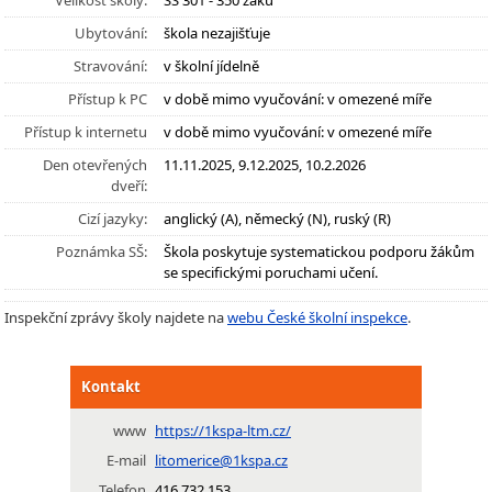
Velikost školy:
SŠ 301 - 350 žáků
Ubytování:
škola nezajišťuje
Stravování:
v školní jídelně
Přístup k PC
v době mimo vyučování: v omezené míře
Přístup k internetu
v době mimo vyučování: v omezené míře
Den otevřených
11.11.2025, 9.12.2025, 10.2.2026
dveří:
Cizí jazyky:
anglický (A), německý (N), ruský (R)
Poznámka SŠ:
Škola poskytuje systematickou podporu žákům
se specifickými poruchami učení.
Inspekční zprávy školy najdete na
webu České školní inspekce
.
Kontakt
www
https://1kspa-ltm.cz/
E-mail
litomerice@1kspa.cz
Telefon
416 732 153