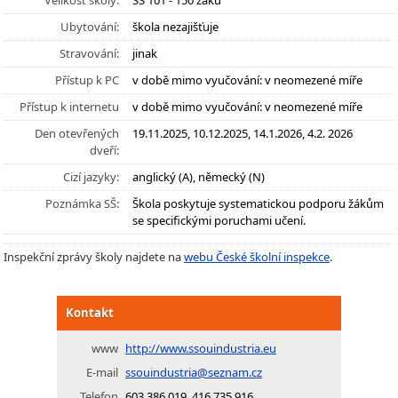
Velikost školy:
SŠ 101 - 150 žáků
Ubytování:
škola nezajišťuje
Stravování:
jinak
Přístup k PC
v době mimo vyučování: v neomezené míře
Přístup k internetu
v době mimo vyučování: v neomezené míře
Den otevřených
19.11.2025, 10.12.2025, 14.1.2026, 4.2. 2026
dveří:
Cizí jazyky:
anglický (A), německý (N)
Poznámka SŠ:
Škola poskytuje systematickou podporu žákům
se specifickými poruchami učení.
Inspekční zprávy školy najdete na
webu České školní inspekce
.
Kontakt
www
http://www.ssouindustria.eu
E-mail
ssouindustria@seznam.cz
Telefon
603 386 019, 416 735 916