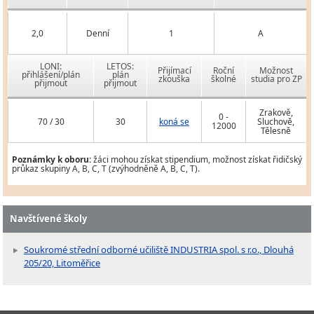
2,0
Denní
1
A
LONI:
LETOS:
Přijímací
Roční
Možnost
přihlášení/plán
plán
zkouška
školné
studia pro ZP
přijmout
přijmout
Zrakově,
0 -
70 / 30
30
koná se
Sluchově,
12000
Tělesně
Poznámky k oboru:
žáci mohou získat stipendium, možnost získat řidičský
průkaz skupiny A, B, C, T (zvýhodněně A, B, C, T).
Navštívené školy
Soukromé střední odborné učiliště INDUSTRIA spol. s r.o., Dlouhá
205/20, Litoměřice