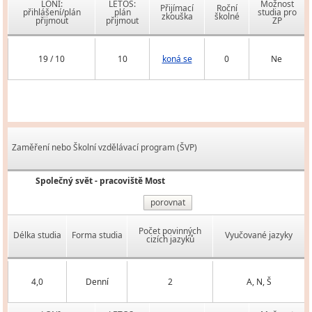
LONI:
LETOS:
Možnost
Přijímací
Roční
přihlášení/plán
plán
studia pro
zkouška
školné
přijmout
přijmout
ZP
19 / 10
10
koná se
0
Ne
Zaměření nebo Školní vzdělávací program (ŠVP)
Společný svět - pracoviště Most
porovnat
Počet povinných
Délka studia
Forma studia
Vyučované jazyky
cizích jazyků
4,0
Denní
2
A, N, Š