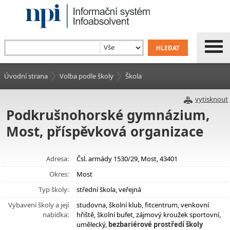
Úvodní strana
Volba podle školy
Škola
vytisknout
Podkrušnohorské gymnázium,
Most, příspěvková organizace
Adresa:
Čsl. armády 1530/29, Most, 43401
Okres:
Most
Typ školy:
střední škola, veřejná
Vybavení školy a její
studovna, školní klub, fitcentrum, venkovní
nabídka:
hřiště, školní bufet, zájmový kroužek sportovní,
umělecký,
bezbariérové prostředí školy