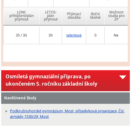
LONI:
LETOS:
Možnost
Přijímací
Roční
přihlášení/plán
plán
studia pro
zkouška
školné
přijmout
přijmout
ZP
35 / 30
30
talentová
0
Ne
Osmiletá gymnaziální příprava, po
ukončeném 5. ročníku základní školy
Navštívené školy
Podkrušnohorské gymnázium, Most, příspěvková organizace, Čsl.
armády 1530/29, Most