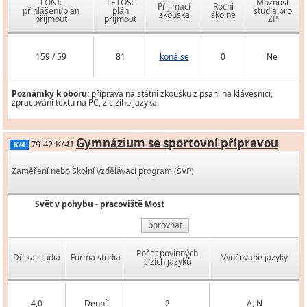
LONI:
LETOS:
Možnost
Přijímací
Roční
přihlášení/plán
plán
studia pro
zkouška
školné
přijmout
přijmout
ZP
159 / 59
81
koná se
0
Ne
Poznámky k oboru:
příprava na státní zkoušku z psaní na klávesnici,
zpracování textu na PC, z cizího jazyka.
Gymnázium se sportovní přípravou
79-42-K/41
K/4
Zaměření nebo Školní vzdělávací program (ŠVP)
Svět v pohybu - pracoviště Most
porovnat
Počet povinných
Délka studia
Forma studia
Vyučované jazyky
cizích jazyků
4,0
Denní
2
A, N