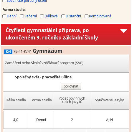
Specifické poruchy učení
Forma studia
:
Denní
Večerní
Dálková
Distanční
Kombinovaná
Čtyřletá gymnaziální příprava, po
ukončeném 9. ročníku základní školy
Gymnázium
79-41-K/41
K/4
Zaměření nebo Školní vzdělávací program (ŠVP)
Společný svět - pracoviště Bílina
porovnat
Počet povinných
Délka studia
Forma studia
Vyučované jazyky
cizích jazyků
4,0
Denní
2
A, N