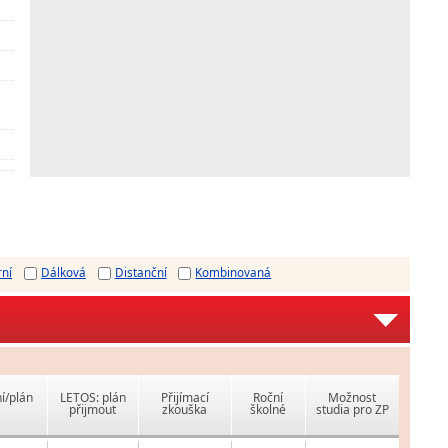
rní
Dálková
Distanční
Kombinovaná
í/plán
LETOS: plán
Přijímací
Roční
Možnost
přijmout
zkouška
školné
studia pro ZP