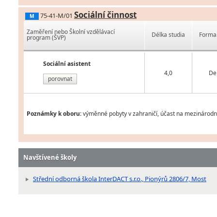
Sociální činnost
75-41-M/01
M
Zaměření nebo Školní vzdělávací
Délka studia
Forma 
program (ŠVP)
Sociální asistent
4,0
De
porovnat
Poznámky k oboru:
výměnné pobyty v zahraničí, účast na mezinárodní
Navštívené školy
Střední odborná škola InterDACT s.r.o., Pionýrů 2806/7, Most