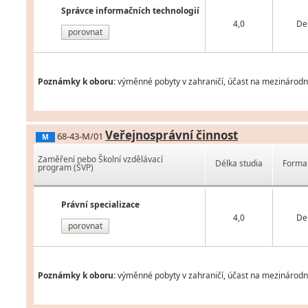
Správce informačních technologií
4,0
De
porovnat
Poznámky k oboru:
výměnné pobyty v zahraničí, účast na mezinárodní
Veřejnosprávní činnost
68-43-M/01
M
Zaměření nebo Školní vzdělávací
Délka studia
Forma 
program (ŠVP)
Právní specializace
4,0
De
porovnat
Poznámky k oboru:
výměnné pobyty v zahraničí, účast na mezinárodní