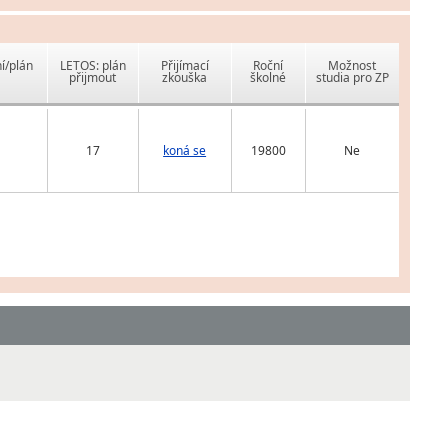
í/plán
LETOS: plán
Přijímací
Roční
Možnost
přijmout
zkouška
školné
studia pro ZP
17
koná se
19800
Ne