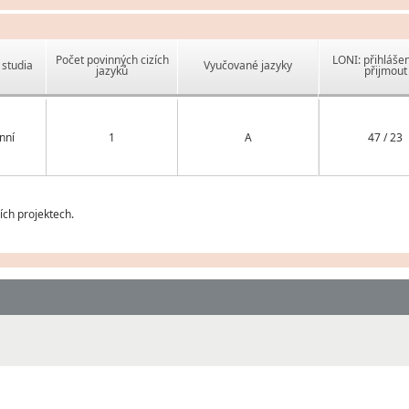
Počet povinných cizích
LONI: přihlášen
studia
Vyučované jazyky
jazyků
přijmout
nní
1
A
47 / 23
ch projektech.