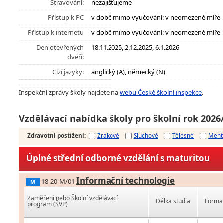
Stravování:
nezajišťujeme
Přístup k PC
v době mimo vyučování: v neomezené míře
Přístup k internetu
v době mimo vyučování: v neomezené míře
Den otevřených
18.11.2025, 2.12.2025, 6.1.2026
dveří:
Cizí jazyky:
anglický (A), německý (N)
Inspekční zprávy školy najdete na
webu České školní inspekce
.
Vzdělávací nabídka školy pro školní rok 2026
Zdravotní postižení
:
Zrakové
Sluchové
Tělesné
Ment
Úplné střední odborné vzdělání s maturitou
Informační technologie
18-20-M/01
M
Zaměření nebo Školní vzdělávací
Délka studia
Forma 
program (ŠVP)