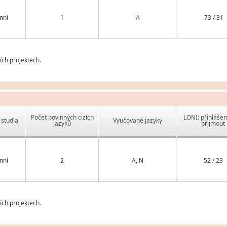
nní
1
A
73 / 31
ch projektech.
Počet povinných cizích
LONI: přihlášen
studia
Vyučované jazyky
jazyků
přijmout
nní
2
A, N
52 / 23
ch projektech.