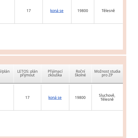
17
koná se
19800
Tělesně
í/plán
LETOS: plán
Přijímací
Roční
Možnost studia
přijmout
zkouška
školné
pro ZP
Sluchově,
17
koná se
19800
Tělesně