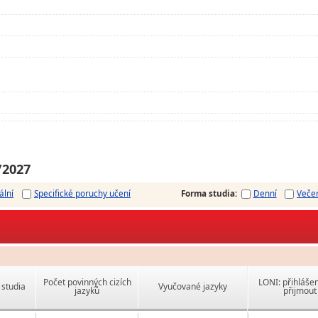
/2027
ální
Specifické poruchy učení
Forma studia
:
Denní
Veče
Počet povinných cizích
LONI: přihlášen
studia
Vyučované jazyky
jazyků
přijmout