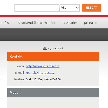
 profese
Absolventi škol a trh práce
Bez bariér
Jak na to
vytisknout
Kontakt
www
http://www.interdact.cz
E-mail
reditel@interdact.cz
Telefon
604 611 359, 476 705 479
Mapa