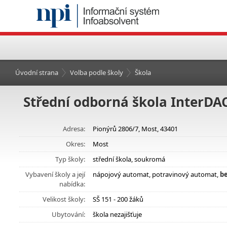
Úvodní strana
Volba podle školy
Škola
Střední odborná škola InterDACT
Adresa:
Pionýrů 2806/7, Most, 43401
Okres:
Most
Typ školy:
střední škola, soukromá
Vybavení školy a její
nápojový automat, potravinový automat,
be
nabídka:
Velikost školy:
SŠ 151 - 200 žáků
Ubytování:
škola nezajišťuje